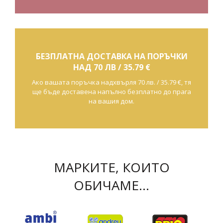
БЕЗПЛАТНА ДОСТАВКА НА ПОРЪЧКИ
НАД 70 ЛВ / 35.79 €
Ако вашата поръчка надхвърля 70 лв. / 35.79 €, тя
ще бъде доставена напълно безплатно до прага
на вашия дом.
МАРКИТЕ, КОИТО
ОБИЧАМЕ...