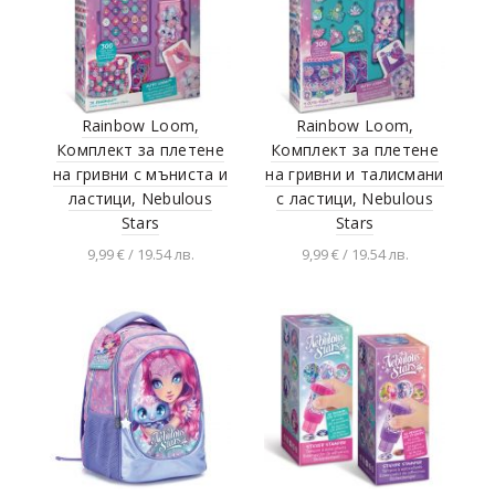
Rainbow Loom,
Rainbow Loom,
Комплект за плетене
Комплект за плетене
на гривни с мъниста и
на гривни и талисмани
ластици, Nebulous
с ластици, Nebulous
Stars
Stars
9,99 € / 19.54 лв.
9,99 € / 19.54 лв.
Добавяне в
Добавяне в
количката
количката