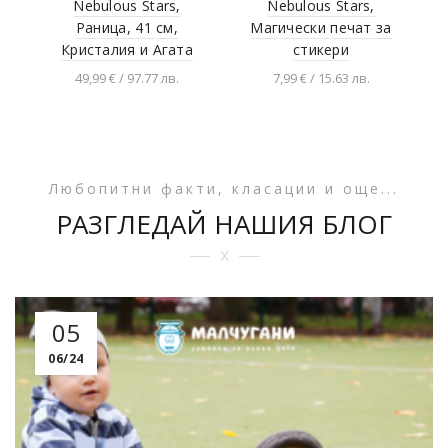
Nebulous Stars,
Nebulous Stars,
Раница, 41 см,
Магически печат за
Кристалия и Агата
стикери
49,99 € / 97.77 лв.
7,99 € / 15.63 лв.
Добавяне в
Разгледай продукта
количката
Любопитни факти, класации и още...
РАЗГЛЕДАЙ НАШИЯ БЛОГ
x
05
06/24