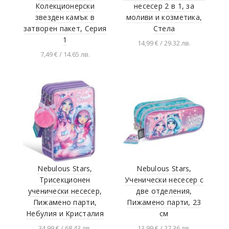
Колекционерски
несесер 2 в 1, за
звезден камък в
моливи и козметика,
затворен пакет, Серия
Стела
1
14,99 € / 29.32 лв.
7,49 € / 14.65 лв.
Добавяне в
количката
Добавяне в
количката
Nebulous Stars,
Nebulous Stars,
Трисекционен
Ученически несесер с
ученически несесер,
две отделения,
Пижамено парти,
Пижамено парти, 23
Небулия и Кристалия
см
34,99 € / 68.43 лв.
13,99 € / 27.36 лв.