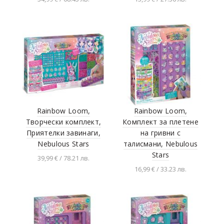
Добавяне в
Добавяне в
количката
количката
Rainbow Loom,
Rainbow Loom,
Творчески комплект,
Комплект за плетене
Приятелки завинаги,
на гривни с
Nebulous Stars
талисмани, Nebulous
Stars
39,99 € / 78.21 лв.
16,99 € / 33.23 лв.
Добавяне в
количката
Добавяне в
количката