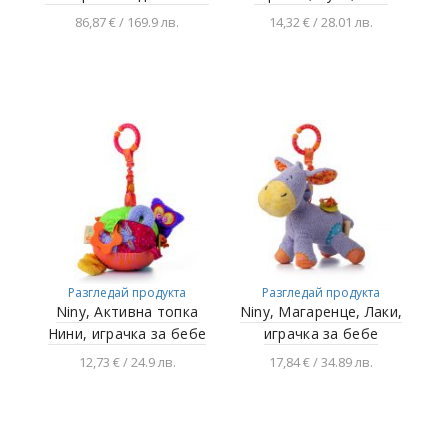
86,87 € / 169.9 лв.
14,32 € / 28.01 лв.
Добавяне в
Добавяне в
количката
количката
Разгледай продукта
Разгледай продукта
Niny, Активна топка
Niny, Магаренце, Лаки,
Нини, играчка за бебе
играчка за бебе
12,73 € / 24.9 лв.
17,84 € / 34.89 лв.
Добавяне в
Добавяне в
количката
количката