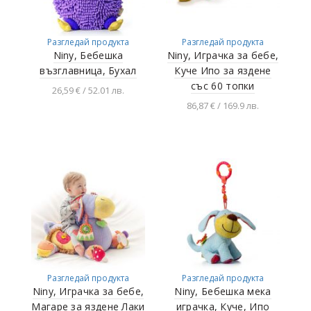
Разгледай продукта
Разгледай продукта
Niny, Бебешка
Niny, Играчка за бебе,
възглавница, Бухал
Куче Ипо за яздене
със 60 топки
26,59 € / 52.01 лв.
86,87 € / 169.9 лв.
Добавяне в
количката
Добавяне в
количката
Разгледай продукта
Разгледай продукта
Niny, Играчка за бебе,
Niny, Бебешка мека
Магаре за яздене Лаки
играчка, Куче, Ипо