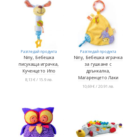
Разгледай продукта
Разгледай продукта
Niny, Бебешка
Niny, Бебешка играчка
писукаща играчка,
за гушкане с
Кученцето Ипо
дрънкалка,
Магаренцето Лаки
8,13 € / 15.9 лв.
10,69 € / 20.91 лв.
Добавяне в
количката
Добавяне в
количката