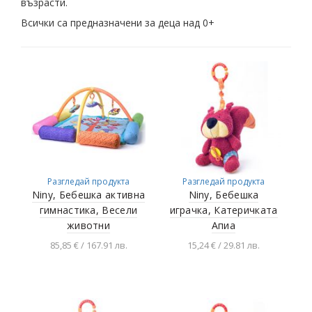
възрасти.
Всички са предназначени за деца над 0+
Разгледай продукта
Разгледай продукта
Niny, Бебешка активна
Niny, Бебешка
гимнастика, Весели
играчка, Катеричката
животни
Апиа
85,85 € / 167.91 лв.
15,24 € / 29.81 лв.
Добавяне в
Добавяне в
количката
количката