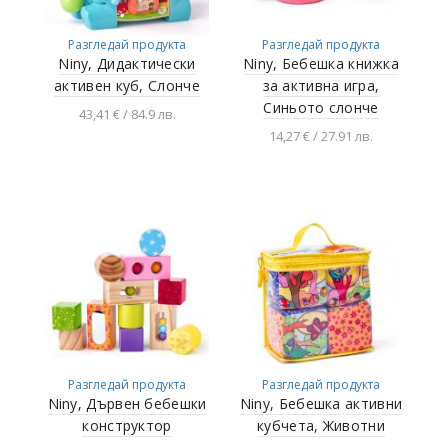
Разгледай продукта
Разгледай продукта
Niny, Дидактически
Niny, Бебешка книжка
активен куб, Слонче
за активна игра,
Синьото слонче
43,41 € / 84.9 лв.
14,27 € / 27.91 лв.
Добавяне в
количката
Добавяне в
количката
Разгледай продукта
Разгледай продукта
Niny, Дървен бебешки
Niny, Бебешка активни
конструктор
кубчета, Животни