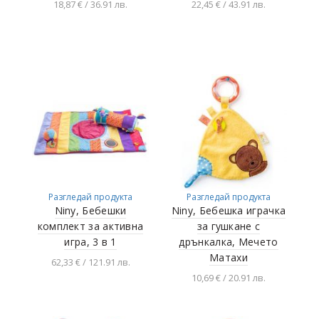
18,87 € / 36.91 лв.
22,45 € / 43.91 лв.
Добавяне в
Добавяне в
количката
количката
Разгледай продукта
Разгледай продукта
Niny, Бебешки
Niny, Бебешка играчка
комплект за активна
за гушкане с
игра, 3 в 1
дрънкалка, Мечето
Матахи
62,33 € / 121.91 лв.
10,69 € / 20.91 лв.
Добавяне в
количката
Добавяне в
количката