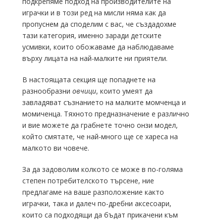
подкрепяме подход на производителите на
играчки и в този ред на мисли няма как да
пропуснем да споделим с вас, че създадохме
тази категория, именно заради детските
усмивки, които обожаваме да наблюдаваме
върху лицата на най-малките ни приятели.
В настоящата секция ще попаднете на
разнообразни
овчици
, които умеят да
завладяват съзнанието на малките момченца и
момиченца. Тяхното предназначение е различно
и вие можете да грабнете точно онзи модел,
който смятате, че най-много ще се хареса на
малкото ви човече.
За да задоволим колкото се може в по-голяма
степен потребителското търсене, ние
предлагаме на ваше разположение както
играчки, така и далеч по-дребни аксесоари,
които са подходящи да бъдат прикачени към