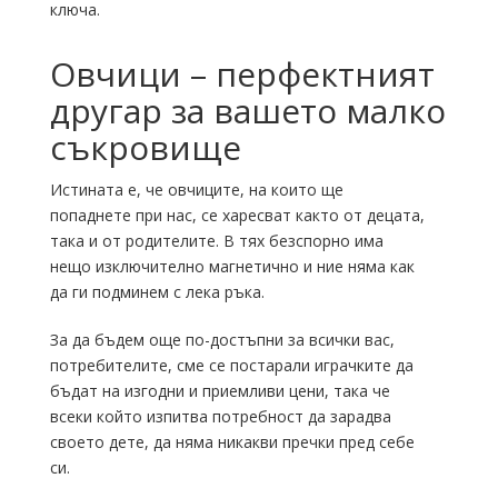
ключа.
Овчици – перфектният
другар за вашето малко
съкровище
Истината е, че овчиците, на които ще
попаднете при нас, се харесват както от децата,
така и от родителите. В тях безспорно има
нещо изключително магнетично и ние няма как
да ги подминем с лека ръка.
За да бъдем още по-достъпни за всички вас,
потребителите, сме се постарали играчките да
бъдат на изгодни и приемливи цени, така че
всеки който изпитва потребност да зарадва
своето дете, да няма никакви пречки пред себе
си.