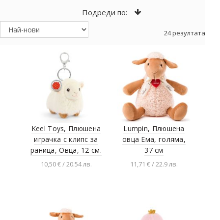
Подреди по:
24 резултата
Keel Toys, Плюшена
Lumpin, Плюшена
играчка с клипс за
овца Ема, голяма,
раница, Овца, 12 см.
37 см
10,50 € / 20.54 лв.
11,71 € / 22.9 лв.
Добавяне в
Добавяне в
количката
количката