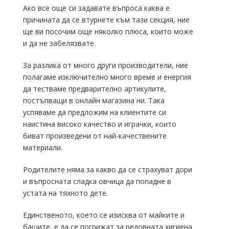
Ако все още си задавате въпроса каква е
причината да се втурнете към тази секция, ние
ще ви посочим още няколко плюса, които може
и да не забелязвате.
За разлика от много други производители, ние
полагаме изключително много време и енергия
да тестваме предварително артикулите,
постъпващи в онлайн магазина ни. Така
успяваме да предложим на клиентите си
наистина високо качество и играчки, които
биват произведени от най-качествените
материали.
Родителите няма за какво да се страхуват дори
и въпросната сладка овчица да попадне в
устата на тяхното дете.
Единственото, което се изисква от майките и
бащите, е да се погрижат за редовната хигиена