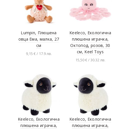
Lumpin, Плюшена
Keeleco, Екологична
овца Ема, малка, 27
плюшена играчка,
см
Октопод, розов, 30
см, Keel Toys
9,15 € / 17.9 лв.
15,50 € / 30.32 лв.
Добавяне в
количката
Добавяне в
количката
Keeleco, Екологична
Keeleco, Екологична
плюшена играчка,
плюшена играчка,