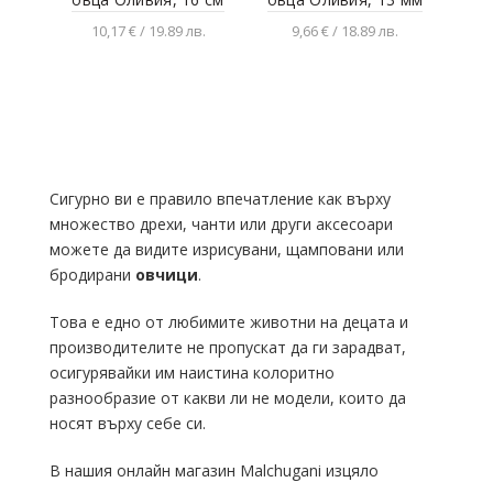
10,17 € / 19.89 лв.
9,66 € / 18.89 лв.
Добавяне в
Добавяне в
количката
количката
Сигурно ви е правило впечатление как върху
множество дрехи, чанти или други аксесоари
можете да видите изрисувани, щамповани или
бродирани
овчици
.
Това е едно от любимите животни на децата и
производителите не пропускат да ги зарадват,
осигурявайки им наистина колоритно
разнообразие от какви ли не модели, които да
носят върху себе си.
В нашия онлайн магазин Malchugani изцяло