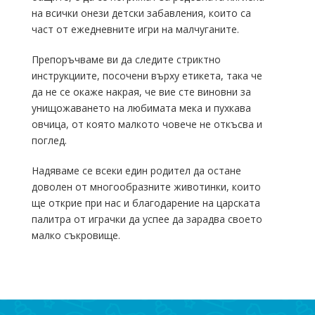
на всички онези детски забавления, които са
част от ежедневните игри на малчуганите.
Препоръчваме ви да следите стриктно
инструкциите, посочени върху етикета, така че
да не се окаже накрая, че вие сте виновни за
унищожаването на любимата мека и пухкава
овчица, от която малкото човече не откъсва и
поглед.
Надяваме се всеки един родител да остане
доволен от многообразните животинки, които
ще открие при нас и благодарение на царската
палитра от играчки да успее да зарадва своето
малко съкровище.