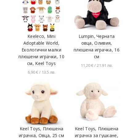
Keeleco, Mini
Lumpin, Черната
Adoptable World,
овца, Оливия,
Eкологични малки
плюшена играчка, 16
плюшени играчки, 10
см
см, Keel Toys
11,20 € / 21.91 лв.
6,90 € / 13.5 лв.
Добавяне в
количката
Разгледай продукта
Keel Toys, Плюшена
Keel Toys, Плюшена
играчка, Овца, 25 см
играчка за гушкане,