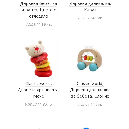
Дървена бебешка
Дървена дрънкалка,
играчка, Цвете с
Клоун
огледало
7,62 € / 14.9 лв.
7,62 € / 14.9 лв.
Добавяне в
количката
Добавяне в
количката
Classic world,
Classic world,
Дървена дрънкалка,
Дървена дрънкалка
Мече
за бебета, Слонче
6,08 € / 11.89 лв.
7,62 € / 14.9 лв.
Добавяне в
Добавяне в
количката
количката