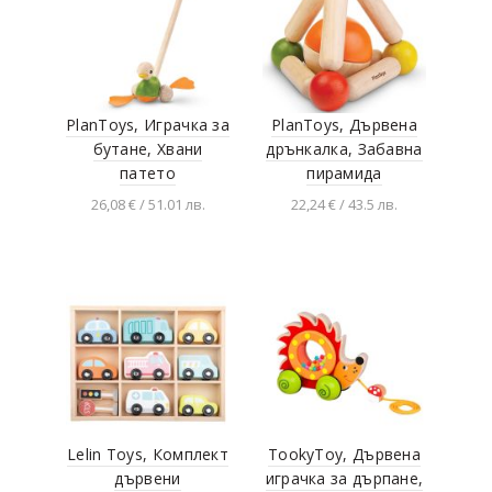
PlanToys, Играчка за
PlanToys, Дървена
бутане, Хвани
дрънкалка, Забавна
патето
пирамида
26,08 € / 51.01 лв.
22,24 € / 43.5 лв.
Добавяне в
Добавяне в
количката
количката
Lelin Toys, Комплект
TookyToy, Дървена
дървени
играчка за дърпане,