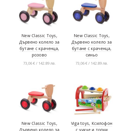
New Classic Toys,
New Classic Toys,
Дървено колело за
Дървено колело за
бутане с краченца,
бутане с краченца,
розово
синьо
73,06 € / 142.89 лв.
73,06 € / 142.89 лв.
Добавяне в
Добавяне в
количката
количката
New Classic Toys,
Viga toys, Ксилофон
Дървено колело за
с чукче и топки