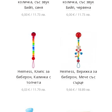
количка, със звук
количка, със звук
Бийп, синя
Бийп, червена
6,00 € / 11.73 лв.
6,00 € / 11.73 лв.
Добавяне в
Добавяне в
количката
количката
Heimess, Клипс за
Heimess, Верижка за
биберон, Калинка с
биберон, Мече със
топчета
сърце
6,03 € / 11.79 лв.
9,66 € / 18.89 лв.
Добавяне в
Добавяне в
количката
количката