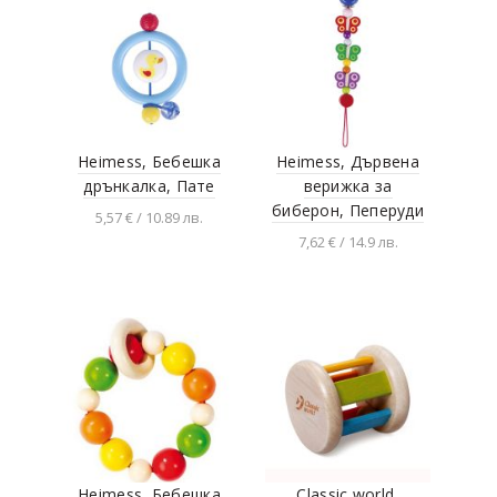
Heimess, Бебешка
Heimess, Дървена
дрънкалка, Пате
верижка за
биберон, Пеперуди
5,57 € / 10.89 лв.
7,62 € / 14.9 лв.
Добавяне в
количката
Добавяне в
количката
Heimess, Бебешка
Classic world,