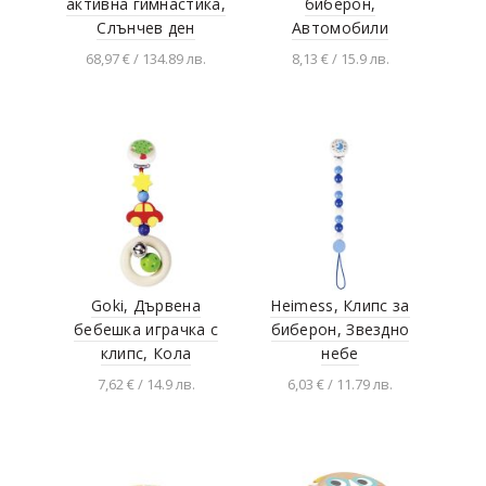
активна гимнастика,
биберон,
Слънчев ден
Автомобили
68,97 € / 134.89 лв.
8,13 € / 15.9 лв.
Добавяне в
Добавяне в
количката
количката
Goki, Дървена
Heimess, Клипс за
бебешка играчка с
биберон, Звездно
клипс, Кола
небе
7,62 € / 14.9 лв.
6,03 € / 11.79 лв.
Добавяне в
Добавяне в
количката
количката