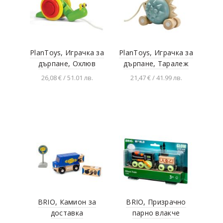
PlanToys, Играчка за
PlanToys, Играчка за
дърпане, Охлюв
дърпане, Таралеж
26,08 € / 51.01 лв.
21,47 € / 41.99 лв.
Добавяне в
Добавяне в
количката
количката
BRIO, Камион за
BRIO, Призрачно
доставка
парно влакче