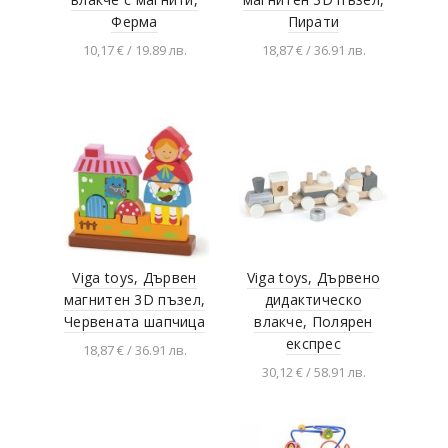
Ферма
Пирати
10,17 € / 19.89 лв.
18,87 € / 36.91 лв.
Добавяне в
Добавяне в
количката
количката
Viga toys, Дървен
Viga toys, Дървено
магнитен 3D пъзел,
дидактическо
Червената шапчица
влакче, Полярен
експрес
18,87 € / 36.91 лв.
30,12 € / 58.91 лв.
Добавяне в
количката
Добавяне в
количката