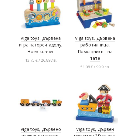
Viga toys, Дървена
Viga toys, Дървена
игра нагоре-надолу,
работилница,
Ноев ковчег
Помощникът на
тате
13,75 € / 26.89 лв.
51,08 € / 99.9 лв.
Добавяне в
количката
Добавяне в
количката
Viga toys, Дървено
Viga toys, Дървен
влакче с магнити,
магнитен 3D пъзел,