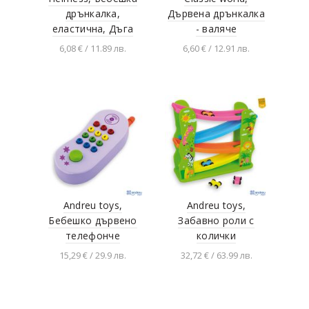
дрънкалка,
Дървена дрънкалка
еластична, Дъга
- валяче
6,08 € / 11.89 лв.
6,60 € / 12.91 лв.
Добавяне в
Добавяне в
количката
количката
Andreu toys,
Andreu toys,
Бебешко дървено
Забавно роли с
телефонче
колички
15,29 € / 29.9 лв.
32,72 € / 63.99 лв.
Добавяне в
Добавяне в
количката
количката