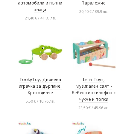
автомобили и пътни
Таралежче
знаци
20,40 € / 39.9 лв.
21,40 € / 41.85 лв.
Добавяне в
количката
Добавяне в
количката
TookyToy, Дървена
Lelin Toys,
играчка за дърпане,
Музикален свят -
Крокодилче
бебешки ксилофон с
чукче и топки
5,50 € / 10.76 лв.
23,50 € / 45.96 лв.
Добавяне в
количката
Добавяне в
количката