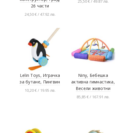
25,50 € / 49.87 лв.
26 части
Добавяне в
24,50 € / 47.92 лв.
количката
Добавяне в
количката
Lelin Toys, Играчка
Niny, Бебешка
за бутане, Пингвин
активна гимнастика,
Весели животни
10,20 € / 19.95 лв.
85,85 € / 167.91 лв.
Добавяне в
количката
Добавяне в
количката