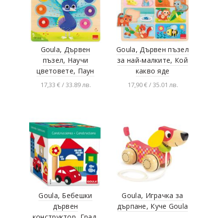
Goula, Дървен
Goula, Дървен пъзел
пъзел, Научи
за най-малките, Кой
цветовете, Паун
какво яде
17,33 € / 33.89 лв.
17,90 € / 35.01 лв.
Добавяне в
Добавяне в
количката
количката
Goula, Бебешки
Goula, Играчка за
дървен
дърпане, Куче Goula
конструктор, Град,