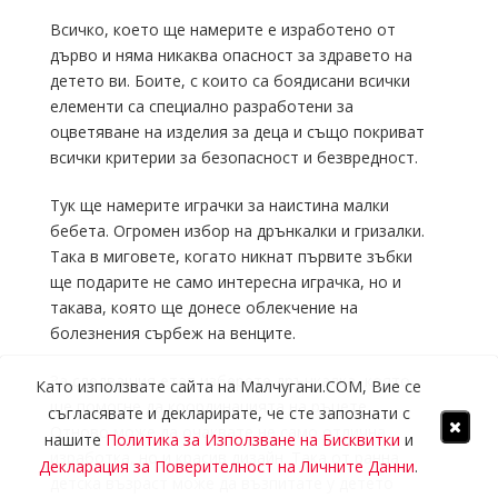
Всичко, което ще намерите е изработено от
дърво и няма никаква опасност за здравето на
детето ви. Боите, с които са боядисани всички
елементи са специално разработени за
оцветяване на изделия за деца и също покриват
всички критерии за безопасност и безвредност.
Тук ще намерите играчки за наистина малки
бебета. Огромен избор на дрънкалки и гризалки.
Така в миговете, когато никнат първите зъбки
ще подарите не само интересна играчка, но и
такава, която ще донесе облекчение на
болезнения сърбеж на венците.
За следващия етап изберете дрънкалка, която
Като използвате сайта на Малчугани.COM, Вие се
ще помогне да координацията на ръцете.
съгласявате и декларирате, че сте запознати с
Отново може да очаквате не само отлична
нашите
Политика за Използване на Бисквитки
и
изработка, но и красив дизайн. Така от ранна
Декларация за Поверителност на Личните Данни
.
детска възраст може да възпитате у детето