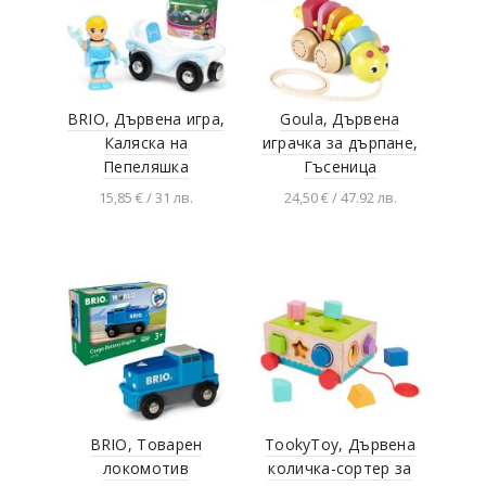
BRIO, Дървена игра,
Goula, Дървена
Каляска на
играчка за дърпане,
Пепеляшка
Гъсеница
15,85 € / 31 лв.
24,50 € / 47.92 лв.
Добавяне в
Добавяне в
количката
количката
BRIO, Товарен
TookyToy, Дървена
локомотив
количка-сортер за