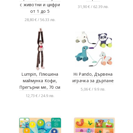
TookyToy
с животни и цифри
31,90 € / 62.39 лв.
от 1 до 5
Viga toys
Добавяне в
28,80 € / 56.33 лв.
количката
Woodyland
Добавяне в
количката
Lumpin, Плюшена
Hi Pando, Дървена
маймунка Кофи,
играчка за дърпане
Прегърни ме, 70 см
5,06 € / 9.9 лв.
12,73 € / 24.9 лв.
Разгледай продукта
Добавяне в
количката