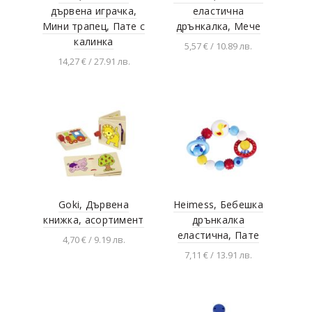
дървена играчка,
еластична
Мини трапец, Пате с
дрънкалка, Мече
калинка
5,57 € / 10.89 лв.
14,27 € / 27.91 лв.
Добавяне в
количката
Добавяне в
количката
Goki, Дървена
Heimess, Бебешка
книжка, асортимент
дрънкалка
еластична, Пате
4,70 € / 9.19 лв.
7,11 € / 13.91 лв.
Добавяне в
количката
Добавяне в
количката