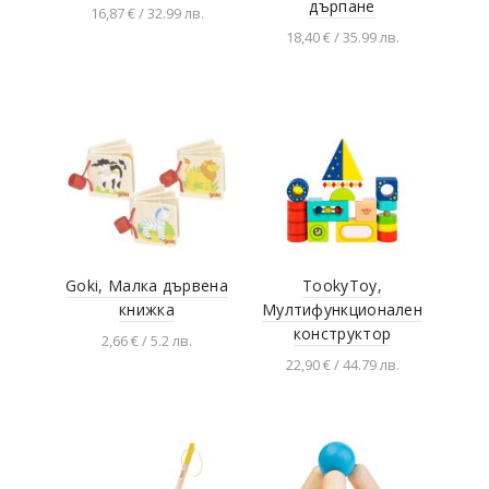
дърпане
16,87 € / 32.99 лв.
18,40 € / 35.99 лв.
Добавяне в
количката
Добавяне в
количката
Goki, Малка дървена
TookyToy,
книжкa
Мултифункционален
конструктор
2,66 € / 5.2 лв.
22,90 € / 44.79 лв.
Добавяне в
количката
Добавяне в
количката