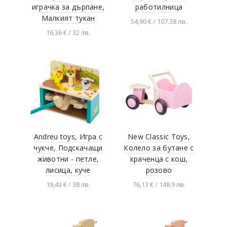
играчка за дърпане,
работилница
Малкият тукан
54,90 € / 107.38 лв.
16,36 € / 32 лв.
Добавяне в
количката
Добавяне в
количката
Andreu toys, Игра с
New Classic Toys,
чукче, Подскачащи
Колело за бутане с
животни - петле,
краченца с кош,
лисица, куче
розово
19,43 € / 38 лв.
76,13 € / 148.9 лв.
Добавяне в
Добавяне в
количката
количката