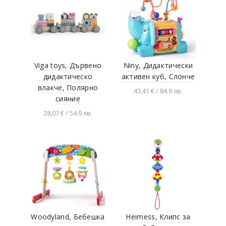
Viga toys, Дървено
Niny, Дидактически
дидактическо
активен куб, Слонче
влакче, Полярно
43,41 € / 84.9 лв.
сияние
Добавяне в
28,07 € / 54.9 лв.
количката
Добавяне в
количката
Woodyland, Бебешка
Heimess, Клипс за