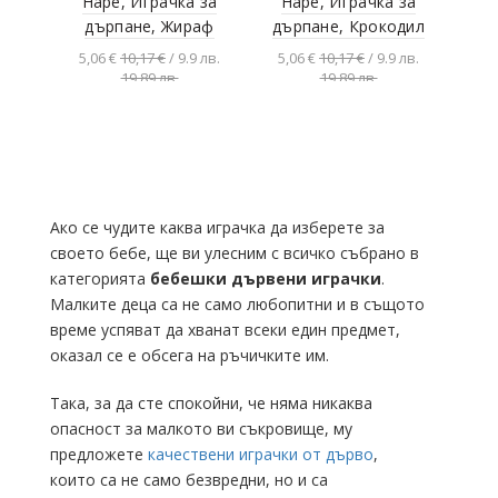
Hape, Играчка за
Hape, Играчка за
дърпане, Жираф
дърпане, Крокодил
5,06 €
10,17 €
/ 9.9 лв.
5,06 €
10,17 €
/ 9.9 лв.
19.89 лв.
19.89 лв.
Добавяне в
Добавяне в
количката
количката
Ако се чудите каква играчка да изберете за
своето бебе, ще ви улесним с всичко събрано в
категорията
бебешки дървени играчки
.
Малките деца са не само любопитни и в същото
време успяват да хванат всеки един предмет,
оказал се е обсега на ръчичките им.
Така, за да сте спокойни, че няма никаква
опасност за малкото ви съкровище, му
предложете
качествени играчки от дърво
,
които са не само безвредни, но и са