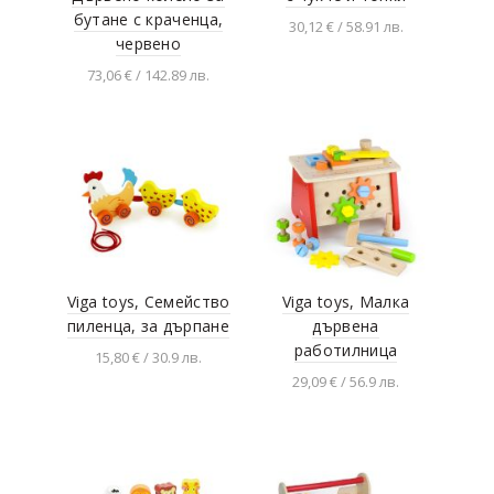
бутане с краченца,
30,12 € / 58.91 лв.
червено
Добавяне в
73,06 € / 142.89 лв.
количката
Добавяне в
количката
Viga toys, Семейство
Viga toys, Малка
пиленца, за дърпане
дървена
работилница
15,80 € / 30.9 лв.
29,09 € / 56.9 лв.
Добавяне в
количката
Добавяне в
количката