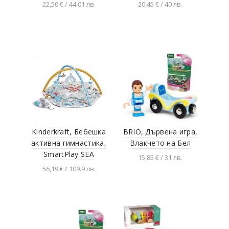
22,50 € / 44.01 лв.
20,45 € / 40 лв.
Добавяне в
Добавяне в
количката
количката
Kinderkraft, Бебешка
BRIO, Дървена игра,
активна гимнастика,
Влакчето на Бел
SmartPlay SEA
15,85 € / 31 лв.
56,19 € / 109.9 лв.
Добавяне в
количката
Добавяне в
количката