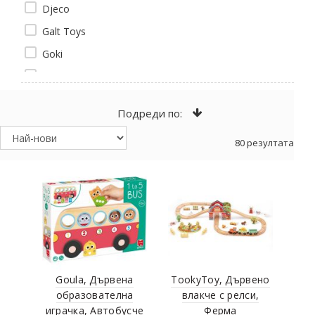
Djeco
Galt Toys
Goki
Goula
Hape
Подреди по:
Heimess
80 резултата
Hi Pando
Kinderkraft
Lelin Toys
Lumpin
Moulin Roty
New Classic Toys
Niny
Goula, Дървена
TookyToy, Дървено
образователна
влакче с релси,
PlanToys
играчка, Автобусче
Ферма