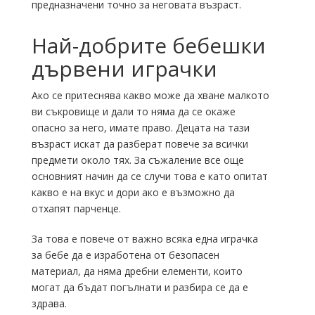
предназначени точно за неговата възраст.
Най-добрите бебешки
дървени играчки
Ако се притеснява какво може да хване малкото
ви съкровище и дали то няма да се окаже
опасно за него, имате право. Децата на тази
възраст искат да разберат повече за всички
предмети около тях. За съжаление все още
основният начин да се случи това е като опитат
какво е на вкус и дори ако е възможно да
отхапят парченце.
За това е повече от важно всяка една играчка
за бебе да е изработена от безопасен
материал, да няма дребни елементи, които
могат да бъдат погълнати и разбира се да е
здрава.