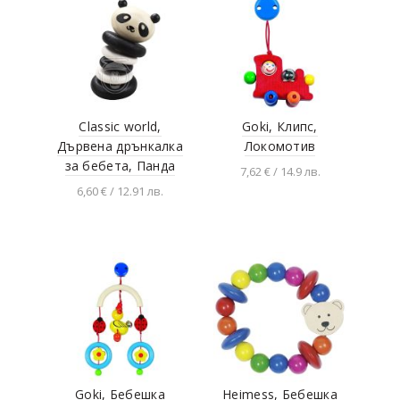
Classic world,
Goki, Клипс,
Дървена дрънкалка
Локомотив
за бебета, Панда
7,62 € / 14.9 лв.
6,60 € / 12.91 лв.
Добавяне в
количката
Добавяне в
количката
Goki, Бебешка
Heimess, Бебешка