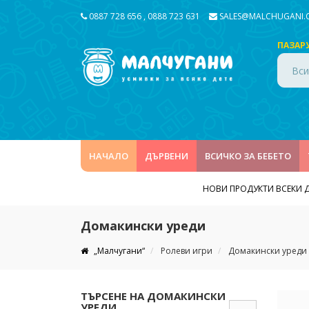
0887 728 656
,
0888 723 631
SALES@MALCHUGANI
ПАЗАР
Вси
НАЧАЛО
ДЪРВЕНИ
ВСИЧКО ЗА БЕБЕТО
НОВИ ПРОДУКТИ ВСЕКИ 
Домакински уреди
„Малчугани“
Ролеви игри
Домакински уреди
ТЪРСЕНЕ НА ДОМАКИНСКИ
УРЕДИ