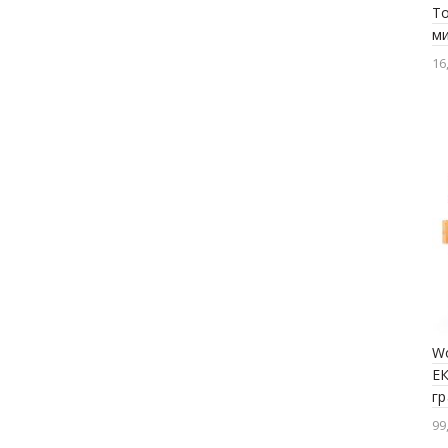
T
ми
16
W
ЕК
гр
99