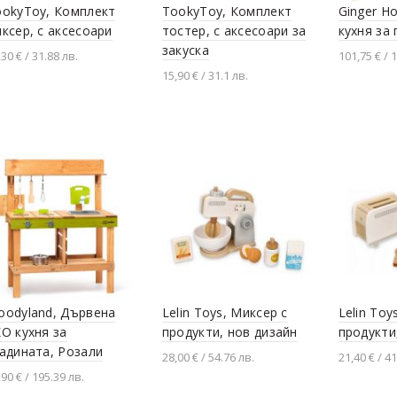
ookyToy, Комплект
TookyToy, Комплект
Ginger H
ксер, с аксесоари
тостер, с аксесоари за
кухня за
закуска
,30 € / 31.88 лв.
101,75 € / 
15,90 € / 31.1 лв.
Добавяне в количката
Добавя
Добавяне в количката
oodyland, Дървена
Lelin Toys, Миксер с
Lelin Toy
О кухня за
продукти, нов дизайн
продукти
адината, Розали
28,00 € / 54.76 лв.
21,40 € / 41
,90 € / 195.39 лв.
Добавяне в количката
Добавя