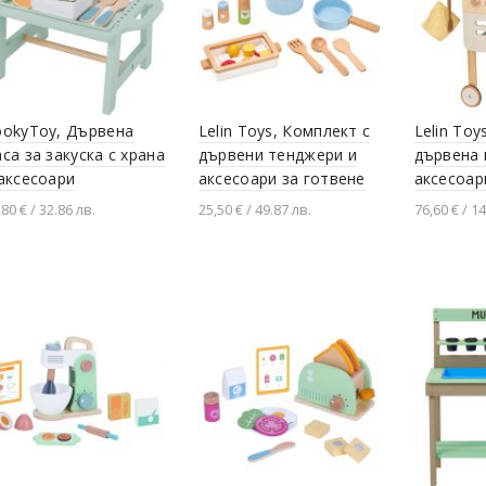
ookyToy, Дървена
Lelin Toys, Комплект с
Lelin Toy
са за закуска с храна
дървени тенджери и
дървена 
аксесоари
аксесоари за готвене
аксесоар
,80 € / 32.86 лв.
25,50 € / 49.87 лв.
76,60 € / 1
Добавяне в количката
Добавяне в количката
Добавя