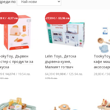
реди по:
28 € / -8,37 лв.
-27,59 € / -53,96 лв.
ookyToy, Дървен
Lelin Toys, Детска
TookyToy
стер с продукти за
дървена кухня,
кафе маш
куска
Малкият готвач
аксесоар
99 €
14,27 €
/ 19.54 лв.
64,39 €
91,98 €
/ 125.94 лв.
28,80 € / 56
.91 лв.
179.9 лв.
Добавяне в количката
Добавяне в количката
Добавя