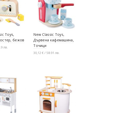
ic Toys,
New Classic Toys,
остер, бежов
Дървена кафемашина,
Точици
.9 лв.
30,12 € / 58.91 лв.
не в количката
Добавяне в количката