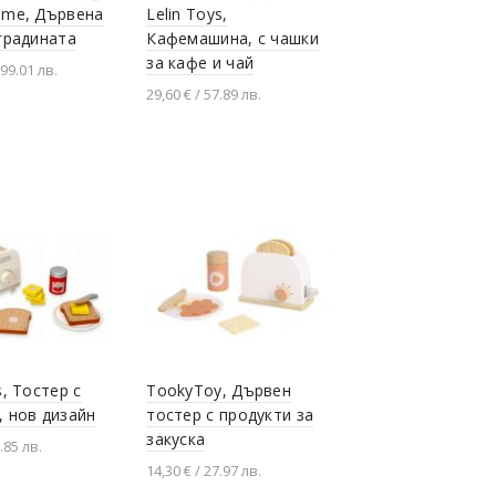
ome, Дървена
Lelin Toys,
 градината
Кафемашина, с чашки
за кафе и чай
199.01 лв.
29,60 € / 57.89 лв.
не в количката
Добавяне в количката
s, Тостер с
TookyToy, Дървен
, нов дизайн
тостер с продукти за
закуска
.85 лв.
14,30 € / 27.97 лв.
не в количката