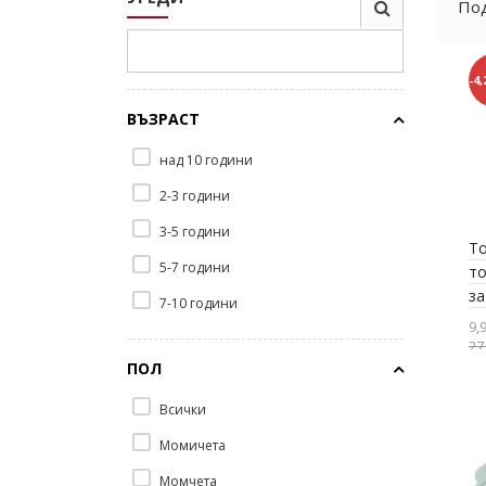
Под
-4,
ВЪЗРАСТ
над 10 години
2-3 години
3-5 години
T
5-7 години
то
за
7-10 години
9,
27
ПОЛ
Всички
Момичета
Момчета