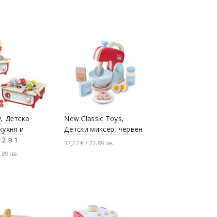
Добавяне в количката
, Детска
New Classic Toys,
кухня и
Детски миксер, червен
 2 в 1
37,27 € / 72.89 лв.
.89 лв.
Добавяне в количката
не в количката