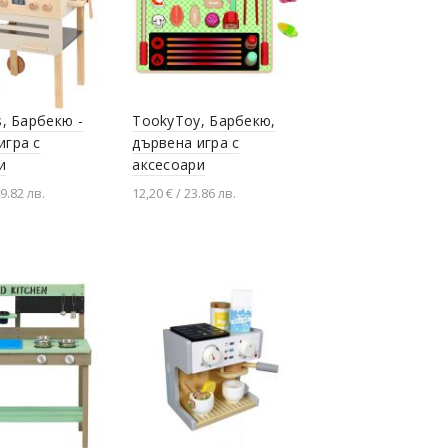
s, Барбекю -
TookyToy, Барбекю,
игра с
дървена игра с
и
аксесоари
49.82 лв.
12,20 € / 23.86 лв.
не в количката
Добавяне в количката