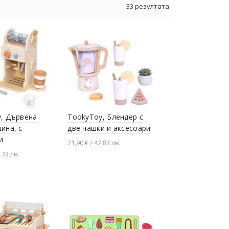
33 резултата
, Дървена
TookyToy, Блендер с
ина, с
две чашки и аксесоари
и
21,90 € / 42.83 лв.
.33 лв.
Добавяне в количката
не в количката