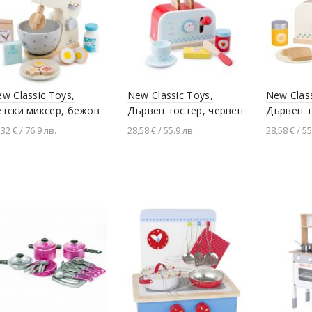
w Classic Toys,
New Classic Toys,
New Class
тски миксер, бежов
Дървен тостер, червен
Дървен т
,32 € / 76.9 лв.
28,58 € / 55.9 лв.
28,58 € / 55
Добавяне в количката
Добавяне в количката
Добавя