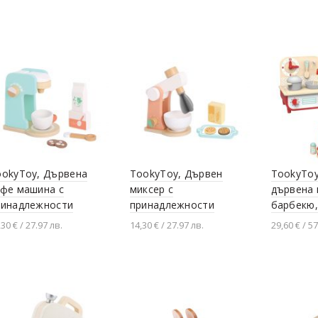
Добавяне в количката
ookyToy, Дървена
TookyToy, Дървен
TookyToy
афе машина с
миксер с
дървена 
ринадлежности
принадлежности
барбекю,
,30 € / 27.97 лв.
14,30 € / 27.97 лв.
29,60 € / 57
Добавяне в количката
Добавяне в количката
Добавя