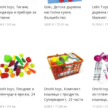
ioN toys, Тигани,
Goki, Детска дървена
Lelin Toy
нджера и прибори за
настолна кухня,
дървена 
отвене
Вълшебство
Малкият 
6 € / 9.9 лв.
38,81 € / 75.91 лв.
91,90 € / 1
Добавяне в количката
Добавяне в количката
Добавя
ioN toys, Плодове и
OrioN toys, Комплект
OrioN to
ленчуци в мрежа, 24
кошница с продукти,
за готве
р
Супермаркет, 23 части
кошница,
6 € / 9.9 лв.
6,08 € / 11.89 лв.
11,20 € / 21