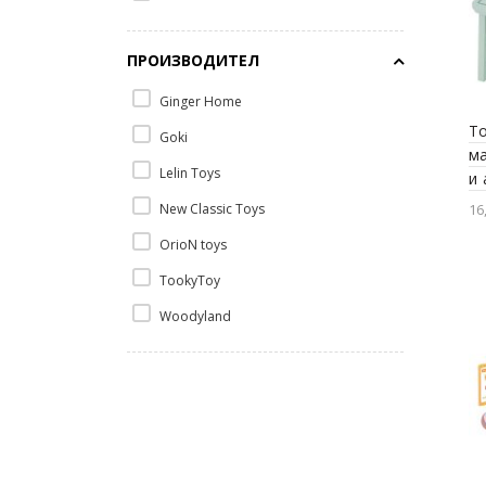
ПРОИЗВОДИТЕЛ
Ginger Home
T
Goki
ма
Lelin Toys
и 
16
New Classic Toys
OrioN toys
TookyToy
Woodyland