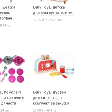
s, Детска
Lelin Toys, Детска
кухня,
дървена кухня, Алисия
готвач
122,50 € / 239.59 лв.
79.74 лв.
Добавяне в количката
не в количката
ys, Комплект
Lelin Toys, Дървен
не и хранене в
детски тостер, с
 27 части
комплект за закуска
.91 лв.
25,00 € / 48.9 лв.