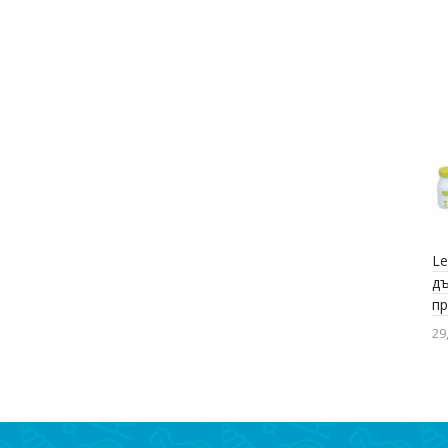
Le
дъ
п
29