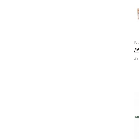
Ne
Де
39