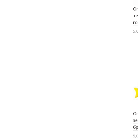
Or
те
г
5,0
Or
зе
б
5,0