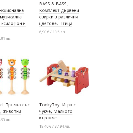
BASS & BASS,
нкционална
Комплект дървени
музикална
свирки в различни
с ксилофон и
цветове, Птици
6,90 € / 13.5 лв.
.91 лв.
Добавяне в количката
не в количката
d, Пръчка със
TookyToy, Игра с
, Животни
чукче, Малкото
къртиче
.93 лв.
19,40 € / 37.94 лв.
й продукта