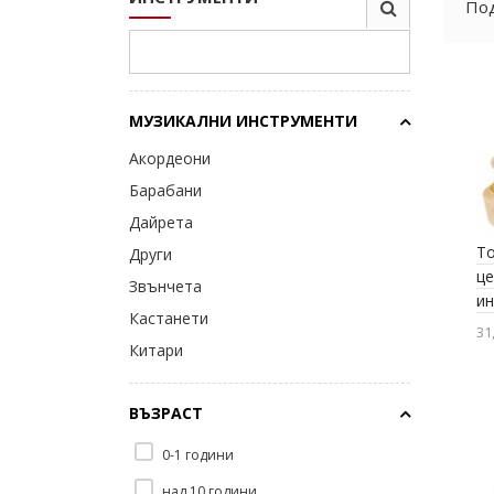
Под
МУЗИКАЛНИ ИНСТРУМЕНТИ
Акордеони
Барабани
Дайрета
To
Други
це
Звънчета
и
Кастанети
31
Китари
Кречетала
ВЪЗРАСТ
Ксилофони
Маракаси
0-1 години
Пиана и синтезатори
над 10 години