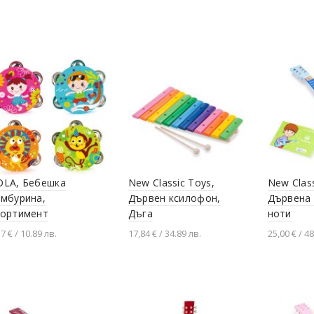
Добавяне в количката
Добавяне в количката
Добавя
OLA, Бебешкa
New Classic Toys,
New Class
амбурина,
Дървен ксилофон,
Дървена 
сортимент
Дъга
ноти
57 € / 10.89 лв.
17,84 € / 34.89 лв.
25,00 € / 48
Добавяне в количката
Добавя
згледай продукта