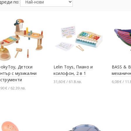
реди по:
okyToy, Детски
Lelin Toys, Пиано и
BASS & B
нтър с музикални
ксилофон, 2 в 1
механичн
нструменти
31,60 € / 61.8 лв.
6,08 € / 11.
,90 € / 62.39 лв.
Добавяне в количката
Добавя
Добавяне в количката