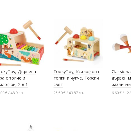
Добавяне в количката
ookyToy, Дървена
TookyToy, Ксилофон с
Classic w
ра с топче и
топки и чукче, Горски
дървен м
илофон, 2 в 1
свят
различни
,00 € / 48.9 лв.
25,50 € / 49.87 лв.
6,60 € / 12.
Добавяне в количката
Добавяне в количката
Добавя