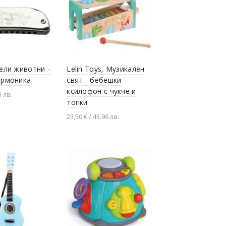
сели животни -
Lelin Toys, Музикален
армоника
свят - бебешки
ксилофон с чукче и
5 лв.
топки
не в количката
23,50 € / 45.96 лв.
Добавяне в количката