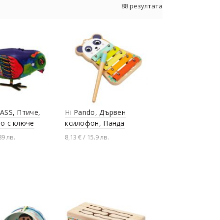
88 резултата
ASS, Птиче,
Hi Pando, Дървен
о с ключе
ксилофон, Панда
89 лв.
8,13 € / 15.9 лв.
не в количката
Добавяне в количката