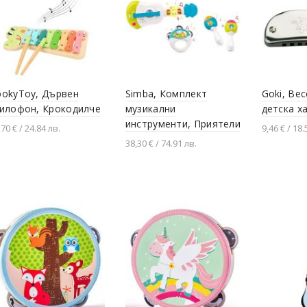
ookyToy, Дървен
Simba, Комплект
Goki, Ве
силофон, Крокодилче
музикални
детска х
инструменти, Приятели
,70 € / 24.84 лв.
9,46 € / 18.
38,30 € / 74.91 лв.
Добавяне в количката
Добавя
Добавяне в количката