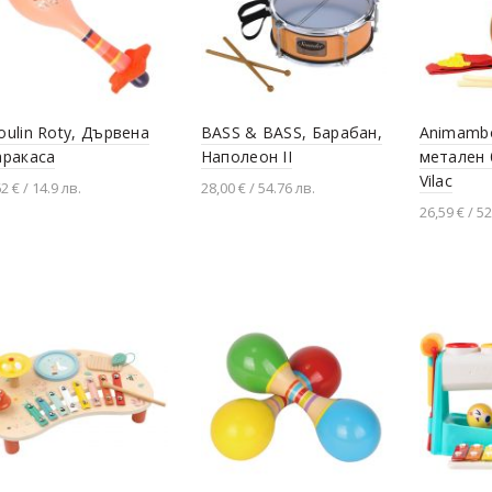
ulin Roty, Дървена
BASS & BASS, Барабан,
Animambo
аракаса
Наполеон II
метален 
Vilac
2 € / 14.9 лв.
28,00 € / 54.76 лв.
26,59 € / 52
Добавяне в количката
згледай продукта
Добавя