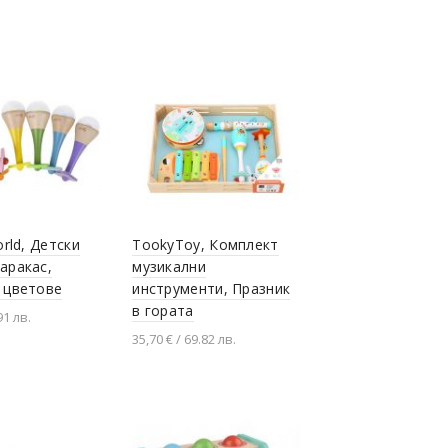
Добавяне в количката
orld, Детски
TookyToy, Комплект
аракас,
музикални
 цветове
инструменти, Празник
в гората
91 лв.
35,70 € / 69.82 лв.
не в количката
Добавяне в количката