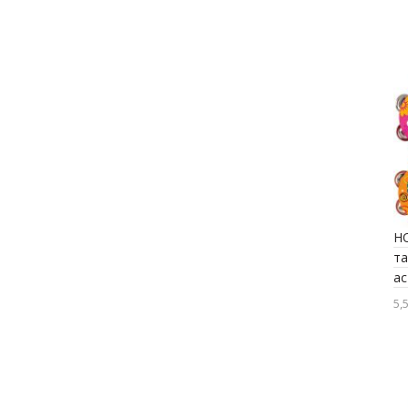
H
т
а
5,
Ра