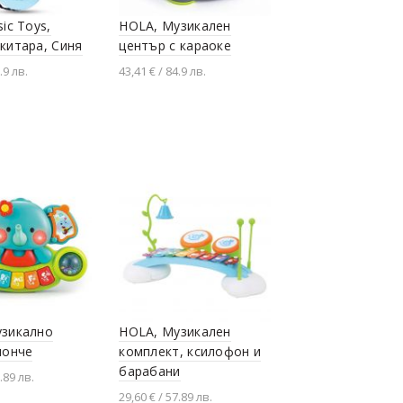
ic Toys,
HOLA, Музикален
китара, Синя
център с караоке
.9 лв.
43,41 € / 84.9 лв.
не в количката
Добавяне в количката
узикалнo
HOLA, Музикален
лонче
комплект, ксилофон и
барабани
.89 лв.
29,60 € / 57.89 лв.