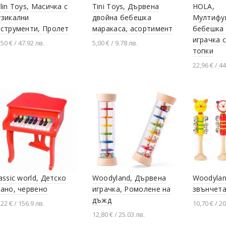
lin Toys, Mасичка с
Tini Toys, Дървена
HOLA,
узикални
двойна бебешка
Мултифу
нструменти, Пролет
маракаса, асортимент
бебешка 
играчка 
,50 € / 47.92 лв.
5,00 € / 9.78 лв.
топки
Добавяне в количката
22,96 € / 44
Разгледай продукта
Добавя
assic world, Детско
Woodyland, Дървена
Woodylan
ано, червено
играчка, Ромолене на
звънчета
дъжд
,22 € / 156.9 лв.
10,70 € / 20
12,80 € / 25.03 лв.
Добавяне в количката
Разгледа