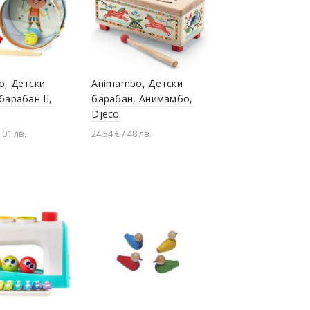
, Детски
Animambo, Детски
барабан II,
барабан, Анимамбо,
Djeco
.01 лв.
24,54 € / 48 лв.
не в количката
Добавяне в количката