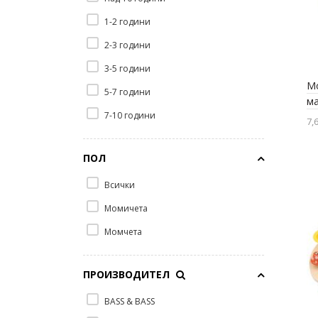
Свирки
1-2 години
Флейти
2-3 години
Хармоники
3-5 години
Mo
5-7 години
м
7-10 години
7,6
Ра
ПОЛ
Всички
Момичета
Момчета
ПРОИЗВОДИТЕЛ
BASS & BASS