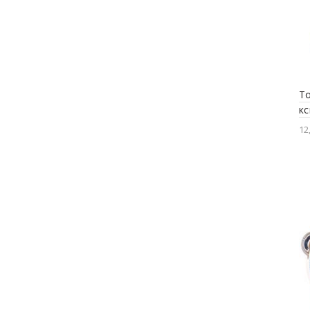
T
к
12