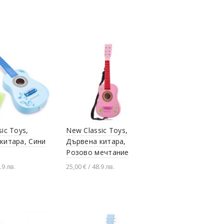
не в количката
Добавяне в количката
ic Toys,
New Classic Toys,
китара, Сини
Дървена китара,
Розово мечтание
.9 лв.
25,00 € / 48.9 лв.
не в количката
Добавяне в количката