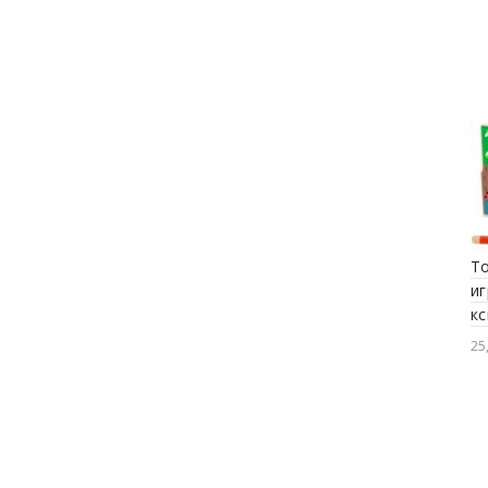
Viga toys
Vilac
Woodyland
T
иг
кс
25