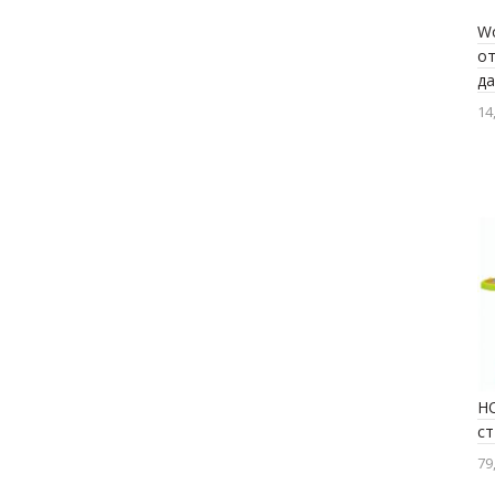
W
от
д
14
H
ст
79