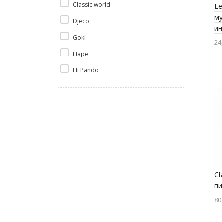
Classic world
Le
м
Djeco
и
Goki
24
Hape
Hi Pando
HOLA
Janod
Learning Resources
Lelin Toys
Moulin Roty
New Classic Toys
Cl
Simba
пи
80
Tini Toys
TookyToy