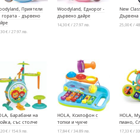
oodyland, Приятели
Woodyland, Еднорог -
New Class
 гората - дървено
дървено дайре
Дървена 
айре
14,30 € / 27.97 лв.
25,00 € / 48
,30 € / 27.97 лв.
Добавяне в количката
Добавя
Добавяне в количката
OLA, Барабани на
HOLA, Ксилофон с
HOLA, М
ойка, със столче
топки и чукче
пиано, С
,20 € / 154.9 лв.
17,84 € / 34.89 лв.
17,33 € / 33