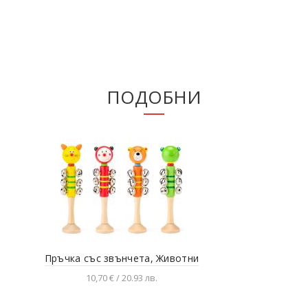
ПОДОБНИ
Пръчка със звънчета, Животни
Дър
10,70 € / 20.93 лв.