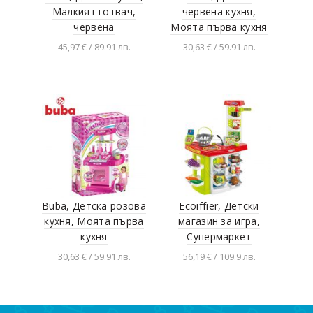
Малкият готвач,
червена кухня,
червена
Моята първа кухня
45,97 € / 89.91 лв.
30,63 € / 59.91 лв.
Добавяне в
Добавяне в
количката
количката
Buba, Детска розова
Ecoiffier, Детски
кухня, Моята първа
магазин за игра,
кухня
Супермаркет
30,63 € / 59.91 лв.
56,19 € / 109.9 лв.
Добавяне в
Добавяне в
количката
количката