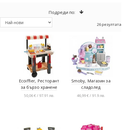
Подреди по:
26 резултата
Ecoiffier, Ресторант
Smoby, Магазин за
за бързо хранене
сладолед
50,06 € / 97.91 лв.
46,99 € / 91.9 лв.
Добавяне в
Добавяне в
количката
количката