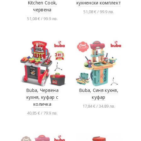
Kitchen Cook,
кухненски комплект
червена
51,08 € / 99.9 лв.
51,08 € / 99.9 лв.
Добавяне в
количката
Добавяне в
количката
Buba, Червена
Buba, Синя кухня,
кухня, куфар с
куфар
количка
17,84 € / 34.89 лв.
40,85 € / 79.9 лв.
Добавяне в
количката
Добавяне в
количката