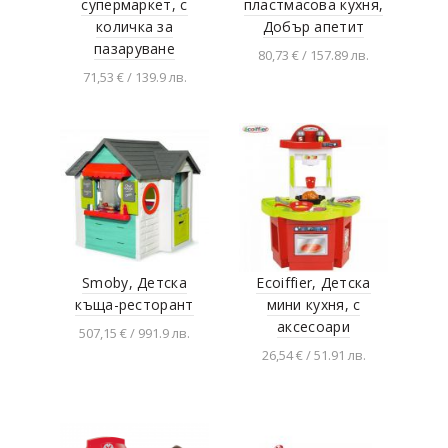
супермаркет, с
пластмасова кухня,
количка за
Добър апетит
пазаруване
80,73 € / 157.89 лв.
71,53 € / 139.9 лв.
Добавяне в
количката
Добавяне в
количката
Smoby, Детска
Ecoiffier, Детска
къща-ресторант
мини кухня, с
аксесоари
507,15 € / 991.9 лв.
26,54 € / 51.91 лв.
Добавяне в
количката
Добавяне в
количката