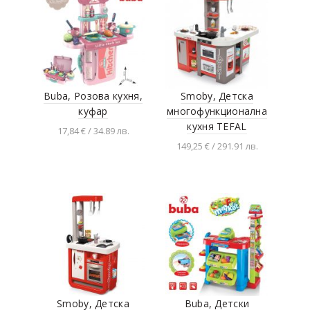
Buba, Розова кухня,
Smoby, Детска
куфар
многофункционална
кухня TEFAL
17,84 € / 34.89 лв.
149,25 € / 291.91 лв.
Добавяне в
количката
Добавяне в
количката
Smoby, Детска
Buba, Детски