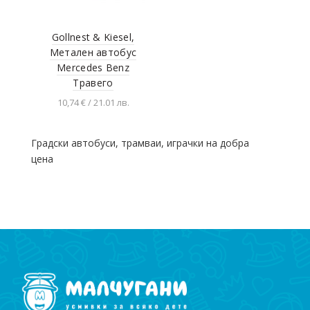
Gollnest & Kiesel,
Метален автобус
Mercedes Benz
Травего
10,74 € / 21.01 лв.
Добавяне в
количката
Градски автобуси, трамваи, играчки на добра
цена