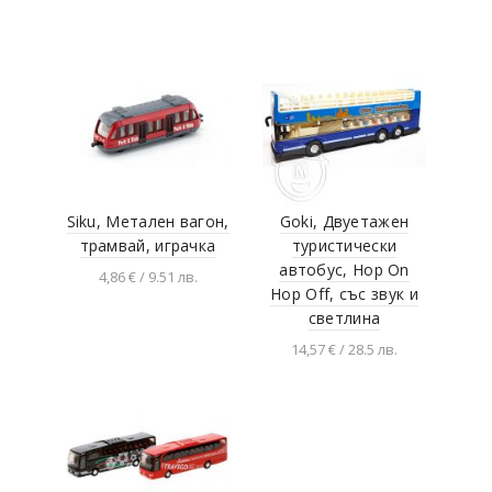
Siku, Метален вагон,
Goki, Двуетажен
трамвай, играчка
туристически
автобус, Hop On
4,86 € / 9.51 лв.
Hop Off, със звук и
Добавяне в
светлина
количката
14,57 € / 28.5 лв.
Разгледай продукта