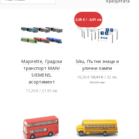
9 резултата
-2,05 € / -4,01 лв.
Majorette, Градски
Siku, Пътни знаци и
транспорт MAN/
улични лампи
SIEMENS,
16,36 €
18,41 €
/ 32 лв.
асортимент
36.01 лв.
Добавяне в
11,20 € / 21.91 лв.
количката
Добавяне в
количката