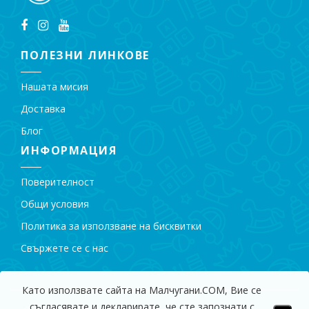
ПОЛЕЗНИ ЛИНКОВЕ
Нашата мисия
Доставка
Блог
ИНФОРМАЦИЯ
Поверителност
Общи условия
Политика за използване на бисквитки
Свържете се с нас
Като използвате сайта на Малчугани.COM, Вие се
съгласявате и декларирате, че сте запознати с