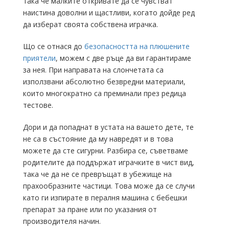
така че малките откривате да се чувстват
наистина доволни и щастливи, когато дойде ред
да изберат своята собствена играчка.
Що се отнася до
безопасността на плюшените
приятели
, можем с две ръце да ви гарантираме
за нея. При направата на слончетата са
използвани абсолютно безвредни материали,
които многократно са преминали през редица
тестове.
Дори и да попаднат в устата на вашето дете, те
не са в състояние да му навредят и в това
можете да сте сигурни. Разбира се, съветваме
родителите да поддържат играчките в чист вид,
така че да не се превръщат в убежище на
прахообразните частици. Това може да се случи
като ги изпирате в пералня машина с бебешки
препарат за пране или по указания от
производителя начин.