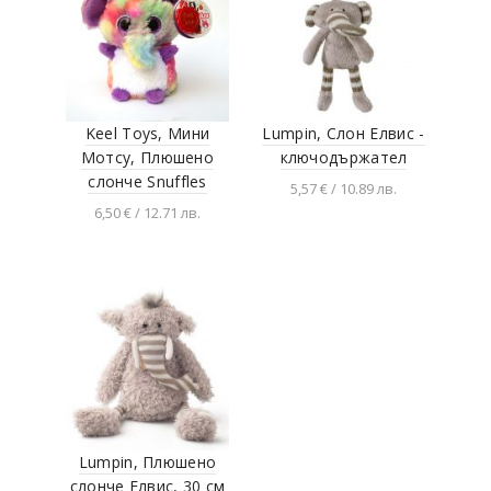
Keel Toys, Мини
Lumpin, Слон Елвис -
Мотсу, Плюшено
ключодържател
слонче Snuffles
5,57 € / 10.89 лв.
6,50 € / 12.71 лв.
Добавяне в
количката
Добавяне в
количката
Lumpin, Плюшено
слонче Елвис, 30 см