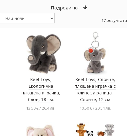
Подреди по:
17 резултата
Keel Toys,
Keel Toys, Слонче,
Екологична
плюшена играчка с
плюшена играчка,
клипс за раница,
Слон, 18 см.
Слонче, 12 см
13,50 € / 26.4 лв.
10,50 € / 20.54 лв.
Добавяне в
Добавяне в
количката
количката