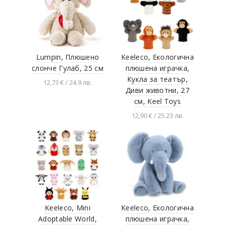
Lumpin, Плюшено
Keeleco, Екологична
слонче Гулаб, 25 см
плюшена играчка,
Кукла за театър,
12,73 € / 24.9 лв.
Диви животни, 27
Добавяне в
см, Keel Toys
количката
12,90 € / 25.23 лв.
Разгледай продукта
Keeleco, Mini
Keeleco, Екологична
Adoptable World,
плюшена играчка,