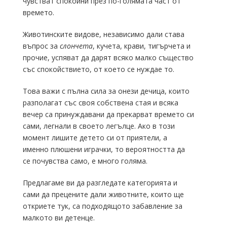
чувстват спокойни през по-голямата част от
времето.
Животинските видове, независимо дали става
въпрос за
слончета
, кучета, крави, тигърчета и
прочие, успяват да дарят всяко малко същество
със спокойствието, от което се нуждае то.
Това важи с пълна сила за онези дечица, които
разполагат със своя собствена стая и всяка
вечер са принуждавани да прекарват времето си
сами, легнали в своето легълце. Ако в този
момент лишите детето си от приятели, а
именно плюшени играчки, то вероятността да
се почувства само, е много голяма.
Предлагаме ви да разгледате категорията и
сами да прецените дали животните, които ще
откриете тук, са подходящото забавление за
малкото ви детенце.