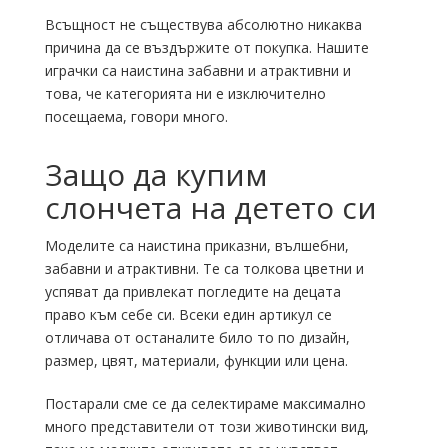
Всъщност не съществува абсолютно никаква
причина да се въздържите от покупка. Нашите
играчки са наистина забавни и атрактивни и
това, че категорията ни е изключително
посещаема, говори много.
Защо да купим
слончета на детето си
Моделите са наистина приказни, вълшебни,
забавни и атрактивни. Те са толкова цветни и
успяват да привлекат погледите на децата
право към себе си. Всеки един артикул се
отличава от останалите било то по дизайн,
размер, цвят, материали, функции или цена.
Постарали сме се да селектираме максимално
много представители от този животински вид,