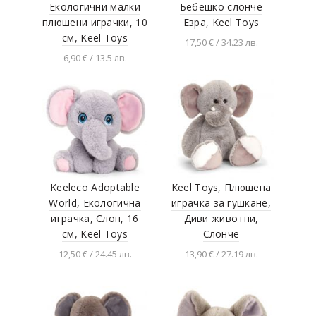
Eкологични малки
Бебешко слонче
плюшени играчки, 10
Езра, Keel Toys
см, Keel Toys
17,50 € / 34.23 лв.
6,90 € / 13.5 лв.
Добавяне в
количката
Разгледай продукта
Keeleco Adoptable
Keel Toys, Плюшена
World, Екологична
играчка за гушкане,
играчка, Слон, 16
Диви животни,
см, Keel Toys
Слонче
12,50 € / 24.45 лв.
13,90 € / 27.19 лв.
Добавяне в
Добавяне в
количката
количката