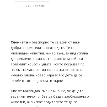
10,17 € / 19.89 лв.
Добавяне в
количката
Слончета
– безспорно те са едни от най-
добрите приятели за всяко дете. Те са
миловидни животни, чийто външен вид успява
да привлече вниманието право към себе си.
Големият хобот и ушите, които покриват по
голямата част от главата на животното, са
именно онова, което кара всяко дете да се
влюби в тях, още щом ги зърне.
Ние от Malchugani сме на мнение, че децата
задължително трябва да бъдат заобиколени от
животни, ако искат родителите те да се