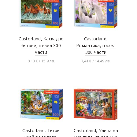
Castorland, Каскадно
Castorland,
бягане, пъзел 300
Романтика, пъзел
части
300 части
8,13 € / 15.9 лв.
7,41 € / 14.49 лв.
Добавяне в
Добавяне в
количката
количката
Castorland, Тигри
Castorland, Улица на