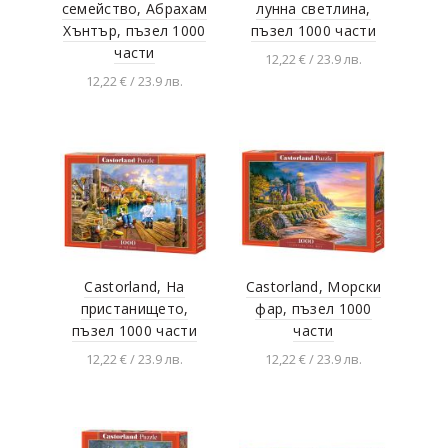
семейство, Абрахам
лунна светлина,
Хънтър, пъзел 1000
пъзел 1000 части
части
12,22 € / 23.9 лв.
12,22 € / 23.9 лв.
Добавяне в
количката
Добавяне в
количката
Castorland, На
Castorland, Морски
пристанището,
фар, пъзел 1000
пъзел 1000 части
части
12,22 € / 23.9 лв.
12,22 € / 23.9 лв.
Добавяне в
Добавяне в
количката
количката