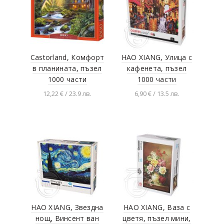
Castorland, Комфорт
HAO XIANG, Улица с
в планината, пъзел
кафенета, пъзел
1000 части
1000 части
12,22 € / 23.9 лв.
6,90 € / 13.5 лв.
Добавяне в
Добавяне в
количката
количката
HAO XIANG, Звездна
HAO XIANG, Ваза с
нощ, Винсент ван
цветя, пъзел мини,