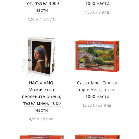
Гог, пъзел 1000
1000 части
части
4,55 € / 8.9 лв.
6,90 € / 13.5 лв.
Добавяне в
количката
Добавяне в
количката
HAO XIANG,
Castorland, Селски
Момичето с
чар в Уелс, пъзел
перлените обеци,
1000 части
пъзел мини, 1000
12,22 € / 23.9 лв.
части
Добавяне в
4,55 € / 8.9 лв.
количката
Добавяне в
количката