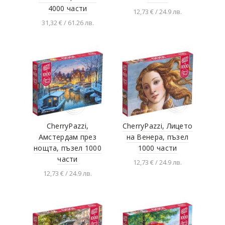
4000 части
12,73 € / 24.9 лв.
31,32 € / 61.26 лв.
Добавяне в
количката
Добавяне в
количката
CherryPazzi,
CherryPazzi, Лицето
Амстердам през
на Венера, пъзел
нощта, пъзел 1000
1000 части
части
12,73 € / 24.9 лв.
12,73 € / 24.9 лв.
Добавяне в
количката
Добавяне в
количката