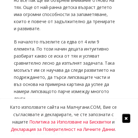
но все пак ще ви обърнем внимание отново на
тях. Още от най-ранна детска възраст детето
има огромни способности за запаметяване,
които е повече от задължително да тренирате
и развивате.
В началото пъзелите са едва от 4 или 9
елемента. По този начин децата интуитивно
разбират какво се иска от тях и успяват
сравнително лесно да изпълнят задачата. Така
мозъкът им се научава да следи развитието на
подреждането, да търси липсващите части и
въз основа на примерна картина да успее да
намери липсващото парче измежду многото
други.
Като използвате сайта на Малчугани.COM, Вие се
Така вниманието към детайла и разбира се
съгласявате и декларирате, че сте запознати с
търпението добиват нови измерения, които сте
нашите
Политика за Използване на Бисквитки
и
считали за непостижими, особено ако става
Декларация за Поверителност на Личните Данни
.
въпрос за вашето дете.