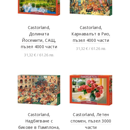
Castorland,
Castorland,
Долината
Карнавалът в Рио,
Йосемити, САЩ,
пъзел 4000 части
пъзел 4000 части
31,32 € / 61.26 лв.
31,32 € / 61.26 лв.
Добавяне в
количката
Добавяне в
количката
Castorland,
Castorland, Летен
Надбягване с
спомен, пъзел 3000
бикове в Памплона,
части