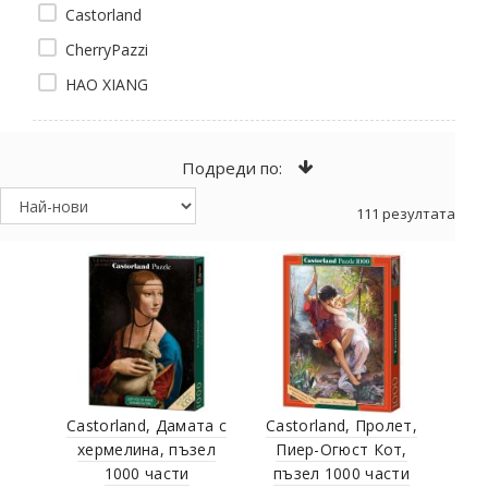
Castorland
CherryPazzi
HAO XIANG
Подреди по:
111 резултата
Castorland, Дамата с
Castorland, Пролет,
хермелина, пъзел
Пиер-Огюст Кот,
1000 части
пъзел 1000 части