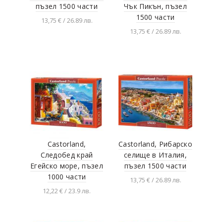
пъзел 1500 части
Чък Пикън, пъзел
1500 части
13,75 € / 26.89 лв.
13,75 € / 26.89 лв.
Добавяне в
количката
Добавяне в
количката
Castorland,
Castorland, Рибарско
Следобед край
селище в Италия,
Егейско море, пъзел
пъзел 1500 части
1000 части
13,75 € / 26.89 лв.
12,22 € / 23.9 лв.
Добавяне в
количката
Добавяне в
количката