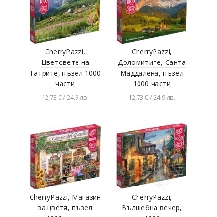
CherryPazzi,
CherryPazzi,
Цветовете на
Доломитите, Санта
Татрите, пъзел 1000
Маддалена, пъзел
части
1000 части
12,73 € / 24.9 лв.
12,73 € / 24.9 лв.
Добавяне в
Добавяне в
количката
количката
CherryPazzi, Магазин
CherryPazzi,
за цветя, пъзел
Вълшебна вечер,