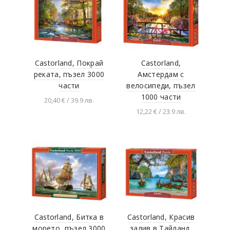
Castorland, Покрай
Castorland,
реката, пъзел 3000
Амстердам с
части
велосипеди, пъзел
1000 части
20,40 € / 39.9 лв.
12,22 € / 23.9 лв.
Добавяне в
количката
Добавяне в
количката
Castorland, Битка в
Castorland, Красив
морето, пъзел 3000
залив в Тайланд,