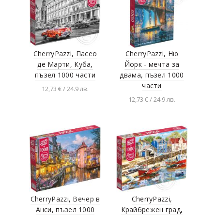
CherryPazzi, Пасео
CherryPazzi, Ню
де Марти, Куба,
Йорк - мечта за
пъзел 1000 части
двама, пъзел 1000
части
12,73 € / 24.9 лв.
12,73 € / 24.9 лв.
Добавяне в
количката
Добавяне в
количката
CherryPazzi, Вечер в
CherryPazzi,
Анси, пъзел 1000
Крайбрежен град,