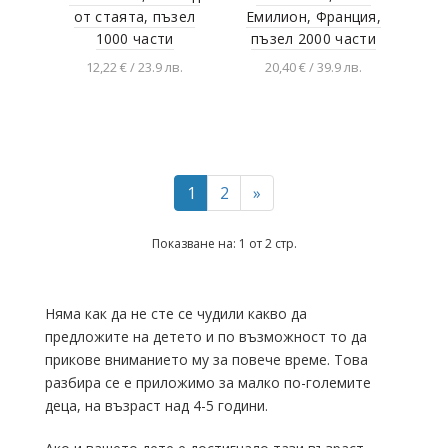
от стаята, пъзел
Емилион, Франция,
1000 части
пъзел 2000 части
12,22 € / 23.9 лв.
20,40 € / 39.9 лв.
Добавяне в
Добавяне в
количката
количката
1
2
»
Показване на: 1 от 2 стр.
Няма как да не сте се чудили какво да
предложите на детето и по възможност то да
прикове вниманието му за повече време. Това
разбира се е приложимо за малко по-големите
деца, на възраст над 4-5 години.