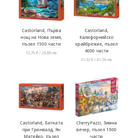
Castorland, Първа
Castorland,
нощ на Нова земя,
Калифорнийско
пъзел 1500 части
крайбрежие, пъзел
4000 части
13,75 € / 26.89 лв.
31,32 € / 61.26 лв.
Добавяне в
количката
Добавяне в
количката
Castorland, Битката
CherryPazzi, Зимна
при Грюнвалд, Ян
вечер, пъзел 1000
Матейко, пъзел
части