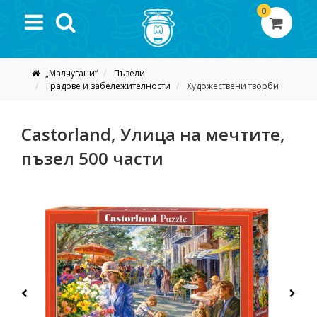
0
„Малчугани“
Пъзели
Градове и забележителности
Художествени творби
Castorland, Улица на мечтите,
пъзел 500 части