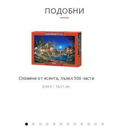
ПОДОБНИ
Спомени от есента, пъзел 500 части
Бул
8,44 € / 16.51 лв.
Добавяне в количката