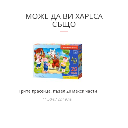
МОЖЕ ДА ВИ ХАРЕСА
СЪЩО
Трите прасенца, пъзел 20 макси части
Лет
11,50 € / 22.49 лв.
Добавяне в количката