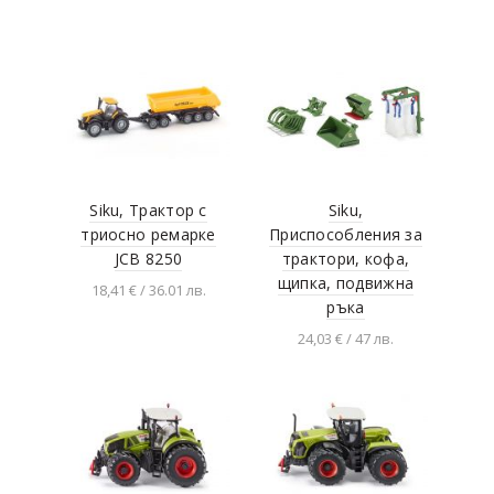
количката
Добавяне в
количката
Siku, Трактор с
Siku,
триосно ремарке
Приспособления за
JCB 8250
трактори, кофа,
щипка, подвижна
18,41 € / 36.01 лв.
ръка
Добавяне в
24,03 € / 47 лв.
количката
Добавяне в
количката