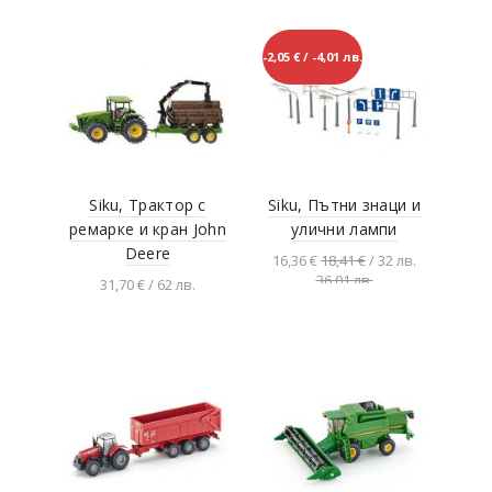
-2,05 € / -4,01 лв.
Siku, Трактор с
Siku, Пътни знаци и
ремарке и кран John
улични лампи
Deere
16,36 €
18,41 €
/ 32 лв.
36.01 лв.
31,70 € / 62 лв.
Добавяне в
количката
Добавяне в
количката