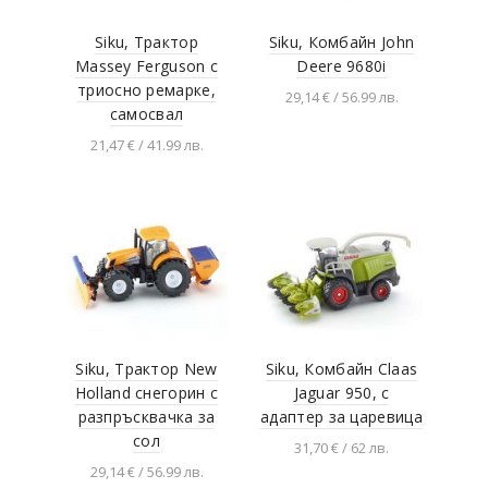
Siku, Трактор
Siku, Комбайн John
Massey Ferguson с
Deere 9680i
триосно ремарке,
29,14 € / 56.99 лв.
самосвал
Добавяне в
21,47 € / 41.99 лв.
количката
Добавяне в
количката
Siku, Трактор New
Siku, Комбайн Claas
Holland снегорин с
Jaguar 950, с
разпръсквачка за
адаптер за царевица
сол
31,70 € / 62 лв.
29,14 € / 56.99 лв.
Добавяне в