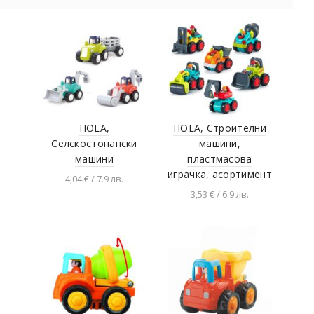
HOLA,
HOLA, Строителни
Селскостопански
машини,
машини
пластмасова
играчка, асортимент
4,04 € / 7.9 лв.
3,53 € / 6.9 лв.
Разгледай продукта
Разгледай продукта