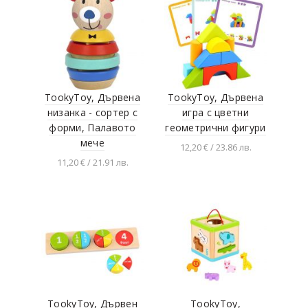
TookyToy, Дървена
TookyToy, Дървена
низанка - сортер с
игра с цветни
форми, Палавото
геометрични фигури
мече
12,20 € / 23.86 лв.
11,20 € / 21.91 лв.
Добавяне в
количката
Добавяне в
количката
TookyToy, Дървен
TookyToy,