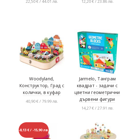
22,50 € / 44.01 лв.
12,20 € / 23.86 лв.
Добавяне в
Добавяне в
количката
количката
Woodyland,
Jarmelo, Танграм
Конструктор, Град с
квадрат - задачи с
колички, в куфар
цветни геометрични
дървени фигури
40,90 € / 79.99 лв.
14,27 € / 27.91 лв.
Добавяне в
количката
Добавяне в
количката
-8,13 € / -15,90 лв.