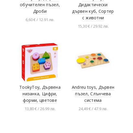
обучителен пъзел,
Дидактически
Дроби
дървен куб, Сортер
с животни
6,60 € / 12.91 лв.
15,30 € / 29.92 лв.
Добавяне в
количката
Добавяне в
количката
TookyToy, Дървена
Andreu toys, Дървен
низанка, Цифри,
пъзел, Слънчева
форми, цветове
система
13,80 € / 26.99 лв.
24,49 € / 47.9 лв.
Добавяне в
Добавяне в
количката
количката