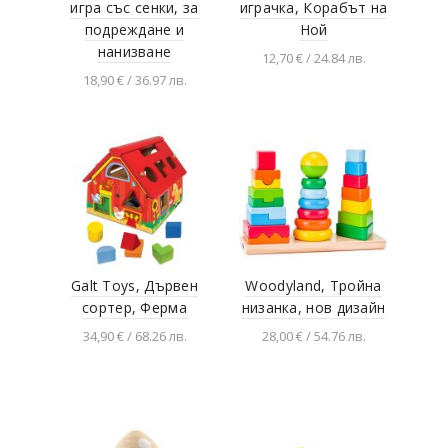
игра със сенки, за
играчка, Корабът на
подреждане и
Ной
нанизване
12,70 € / 24.84 лв.
18,90 € / 36.97 лв.
Добавяне в
количката
Добавяне в
количката
Galt Toys, Дървен
Woodyland, Тройна
сортер, Ферма
низанка, нов дизайн
34,90 € / 68.26 лв.
28,00 € / 54.76 лв.
Добавяне в
Добавяне в
количката
количката