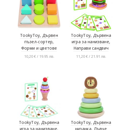
TookyToy, Дървен
TookyToy, Дървена
пъзел-сортер,
игра за нанизване,
Форми и цветове
Направи сандвич
10,20 € / 19.95 лв.
11,20 € / 21.91 лв.
Добавяне в
Добавяне в
количката
количката
TookyToy, Дървена
TookyToy, Дървена
игра за нанизване,
низанка, Лъвче