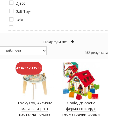
Djeco
Galt Toys
Goki
Goula
Hape
Подреди по:
Hi Pando
152 резултата
HOLA
Janod
НОВО
-17,46 € / -34,15 лв.
Jarmelo
Lelin Toys
Pintoy
PlanToys
Tini Toys
TookyToy, Активна
Goula, Дървена
маса за игра в
ферма сортер, с
TookyToy
пастелни тонове
геометрични форми