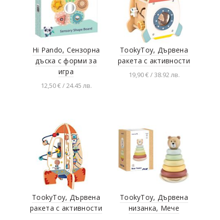
Hi Pando, Сензорна
TookyToy, Дървена
дъска с форми за
ракета с активности
игра
19,90 € / 38.92 лв.
12,50 € / 24.45 лв.
Добавяне в
количката
Добавяне в
количката
TookyToy, Дървена
TookyToy, Дървена
ракета с активности
низанка, Мече