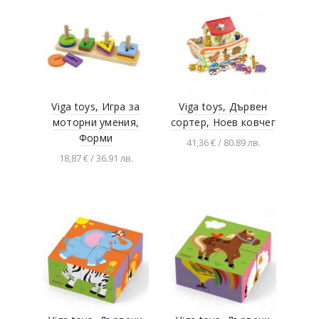
Viga toys, Игра за
Viga toys, Дървен
моторни умения,
сортер, Ноев ковчег
Форми
41,36 € / 80.89 лв.
18,87 € / 36.91 лв.
Добавяне в
количката
Добавяне в
количката