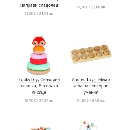
Направи сладолед
11,70 € / 22.88 лв.
11,20 € / 21.91 лв.
Добавяне в
количката
Добавяне в
количката
TookyToy, Сензорна
Andreu toys, Мемо
низанка, Веселата
игра за сензорни
лисица
умения
12,70 € / 24.84 лв.
31,65 € / 61.9 лв.
Добавяне в
Добавяне в
количката
количката