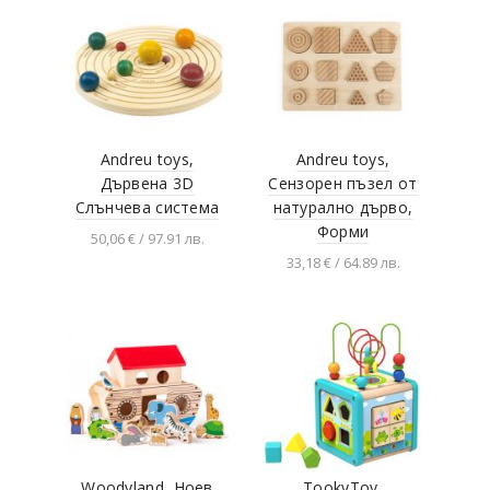
Andreu toys,
Andreu toys,
Дървена 3D
Сензорен пъзел от
Слънчева система
натурално дърво,
Форми
50,06 € / 97.91 лв.
33,18 € / 64.89 лв.
Добавяне в
количката
Добавяне в
количката
Woodyland, Ноев
TookyToy,