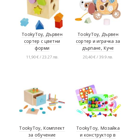
TookyToy, Дървен
TookyToy, Дървен
сортер с цветни
сортер и играчка за
форми
дърпане, Куче
11,90 € / 23.27 лв.
20,40 € / 39.9 лв.
Добавяне в
Добавяне в
количката
количката
TookyToy, Комплект
TookyToy, Мозайка
за обучение
и конструктор в