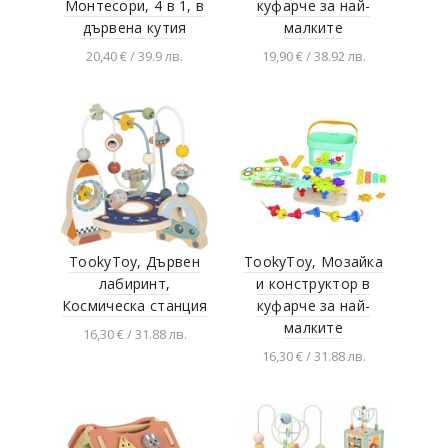
Монтесори, 4 в 1, в
куфарче за най-
дървена кутия
малките
20,40 € / 39.9 лв.
19,90 € / 38.92 лв.
Добавяне в
Добавяне в
количката
количката
TookyToy, Дървен
TookyToy, Мозайка
лабиринт,
и конструктор в
Космическа станция
куфарче за най-
малките
16,30 € / 31.88 лв.
16,30 € / 31.88 лв.
Добавяне в
количката
Добавяне в
количката