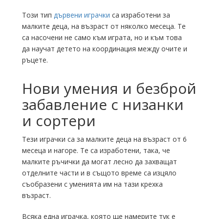
Този тип
дървени играчки
са изработени за
малките деца, на възраст от няколко месеца. Те
са насочени не само към играта, но и към това
да научат детето на координация между очите и
ръцете.
Нови умения и безброй
забавление с низанки
и сортери
Тези играчки са за малките деца на възраст от 6
месеца и нагоре. Те са изработени, така, че
малките ръчички да могат лесно да захващат
отделните части и в същото време са изцяло
съобразени с уменията им на тази крехка
възраст.
Всяка една играчка, която ще намерите тук е