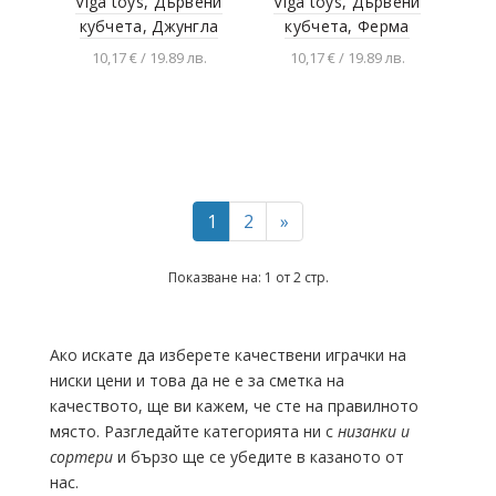
Viga toys, Дървени
Viga toys, Дървени
кубчета, Джунгла
кубчета, Ферма
10,17 € / 19.89 лв.
10,17 € / 19.89 лв.
Добавяне в
Добавяне в
количката
количката
1
2
»
Показване на: 1 от 2 стр.
Ако искате да изберете качествени играчки на
ниски цени и това да не е за сметка на
качеството, ще ви кажем, че сте на правилното
място. Разгледайте категорията ни с
низанки и
сортери
и бързо ще се убедите в казаното от
нас.