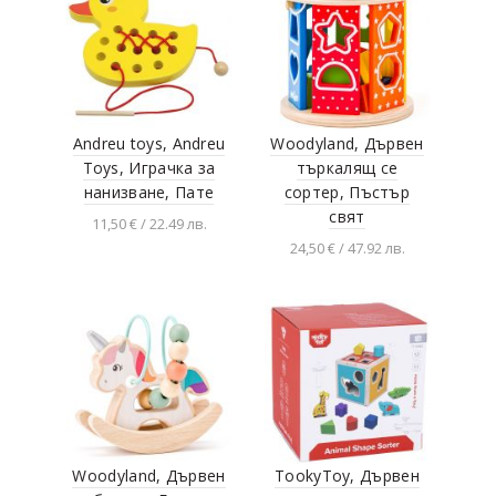
Andreu toys, Andreu
Woodyland, Дървен
Toys, Играчка за
търкалящ се
нанизване, Пате
сортер, Пъстър
свят
11,50 € / 22.49 лв.
24,50 € / 47.92 лв.
Добавяне в
количката
Добавяне в
количката
Woodyland, Дървен
TookyToy, Дървен