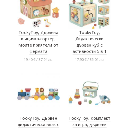
TookyToy, Дървена
TookyToy,
къщичка-сортер,
Дидактически
Моите приятели от
дървен куб с
фермата
активности 5 в 1
19,40 € / 37.94 лв.
17,90 € / 35.01 лв.
Добавяне в
Добавяне в
количката
количката
TookyToy, Дървен
TookyToy, Комплект
дидактически влак с
за игра, дървени