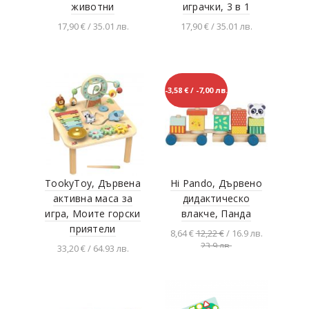
животни
играчки, 3 в 1
17,90 € / 35.01 лв.
17,90 € / 35.01 лв.
Добавяне в
Добавяне в
количката
количката
-3,58 € / -7,00 лв.
TookyToy, Дървена
Hi Pando, Дървено
активна маса за
дидактическо
игра, Моите горски
влакче, Панда
приятели
8,64 €
12,22 €
/ 16.9 лв.
23.9 лв.
33,20 € / 64.93 лв.
Добавяне в
количката
Добавяне в
количката