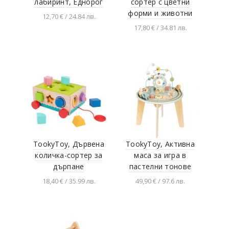
лабиринт, Еднорог
сортер с цветни
форми и животни
12,70 € / 24.84 лв.
17,80 € / 34.81 лв.
Разгледай продукта
Добавяне в
количката
TookyToy, Дървена
TookyToy, Активна
количка-сортер за
маса за игра в
дърпане
пастелни тонове
18,40 € / 35.99 лв.
49,90 € / 97.6 лв.
Добавяне в
Добавяне в
количката
количката