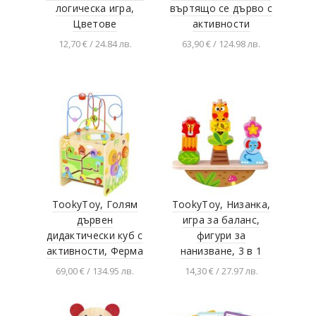
логическа игра,
въртящо се дърво с
Цветове
активности
12,70 € / 24.84 лв.
63,90 € / 124.98 лв.
Добавяне в
Добавяне в
количката
количката
TookyToy, Голям
TookyToy, Низанка,
дървен
игра за баланс,
дидактически куб с
фигури за
активности, Ферма
нанизване, 3 в 1
69,00 € / 134.95 лв.
14,30 € / 27.97 лв.
Добавяне в
Добавяне в
количката
количката