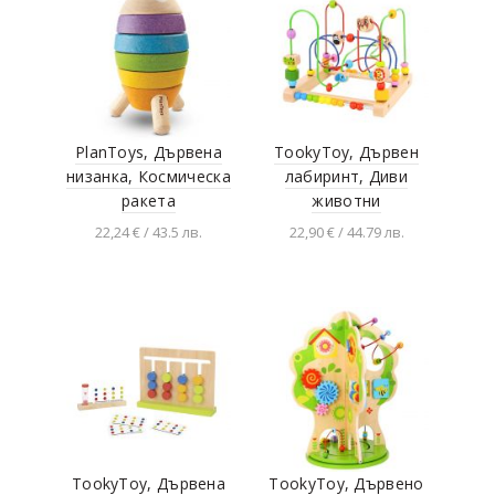
PlanToys, Дървена
TookyToy, Дървен
низанка, Космическа
лабиринт, Диви
ракета
животни
22,24 € / 43.5 лв.
22,90 € / 44.79 лв.
Добавяне в
Добавяне в
количката
количката
TookyToy, Дървена
TookyToy, Дървено