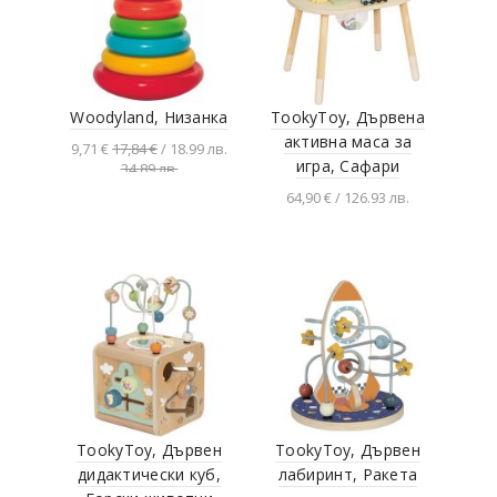
Woodyland, Низанка
TookyToy, Дървена
активна маса за
9,71 €
17,84 €
/ 18.99 лв.
игра, Сафари
34.89 лв.
Добавяне в
64,90 € / 126.93 лв.
количката
Добавяне в
количката
TookyToy, Дървен
TookyToy, Дървен
дидактически куб,
лабиринт, Ракета