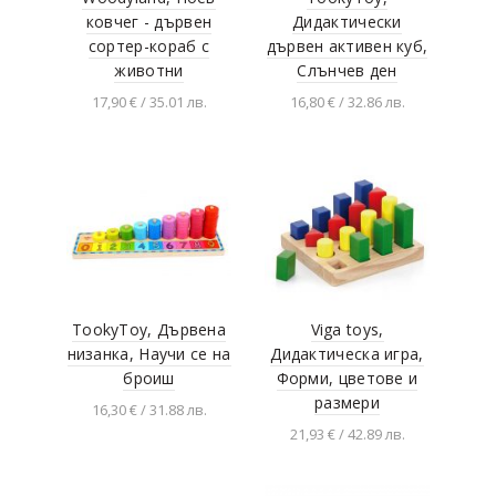
ковчег - дървен
Дидактически
сортер-кораб с
дървен активен куб,
животни
Слънчев ден
17,90 € / 35.01 лв.
16,80 € / 32.86 лв.
Добавяне в
Добавяне в
количката
количката
TookyToy, Дървена
Viga toys,
низанка, Научи се на
Дидактическа игра,
броиш
Форми, цветове и
размери
16,30 € / 31.88 лв.
21,93 € / 42.89 лв.
Добавяне в
количката
Добавяне в
количката