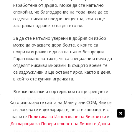
изработена от дърво. Може да сте напълно
спокойни, че благодарение на това няма да се
отделят никакви вредни вещества, които ще
застрашат здравето на детето ви.
За да сте напълно уверени в добрия си избор
може да очаквате дори боите, с които са
покрити играчките да са напълно безвредни.
Гарантирано за тях е, че са специални и няма да
отделят никакви миризми. В същото време те
са издръжливи и ще останат ярки, както в деня,
в който сте купили играчката.
Всички низанки и сортери, които ще срещнете
тук са дело на водещи производители на стоки
Като използвате сайта на Малчугани.COM, Вие се
за деца. Така ще изберете само от най-доброто
съгласявате и декларирате, че сте запознати с
и спокойно ще го поставите е ръцете на детето
нашите
Политика за Използване на Бисквитки
и
си.
Декларация за Поверителност на Личните Данни
.
Тези играчки имат доста разнообразни форма,