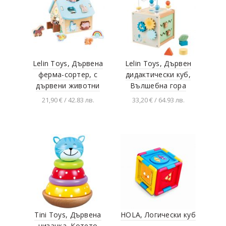
Lelin Toys, Дървена
Lelin Toys, Дървен
ферма-сортер, с
дидактически куб,
дървени животни
Вълшебна гора
21,90 € / 42.83 лв.
33,20 € / 64.93 лв.
Добавяне в
Добавяне в
количката
количката
Tini Toys, Дървена
HOLA, Логически куб
низанка, Котето