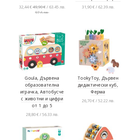
Viga toys
32,44 €
49,90 €
/ 63.45 лв.
31,90 € / 62.39 лв.
97.6 лв.
Woodyland
Добавяне в
Добавяне в
количката
количката
Goula, Дървена
TookyToy, Дървен
образователна
дидaктически куб,
играчка, Автобусче
Ферма
с животни и цифри
26,70 € / 52.22 лв.
от 1 до 5
Добавяне в
28,80 € / 56.33 лв.
количката
Добавяне в
количката