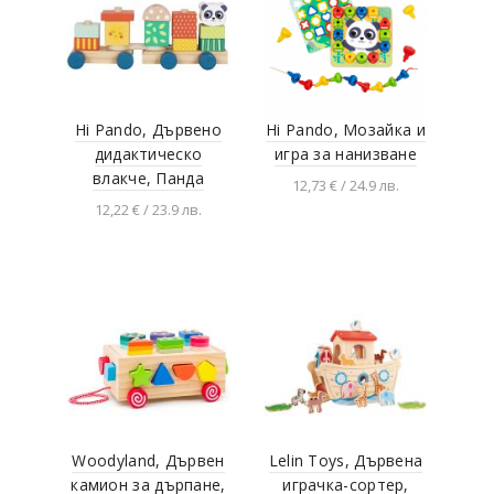
Hi Pando, Дървено
Hi Pando, Мозайка и
дидактическо
игра за нанизване
влакче, Панда
12,73 € / 24.9 лв.
12,22 € / 23.9 лв.
Добавяне в
количката
Добавяне в
количката
Woodyland, Дървен
Lelin Toys, Дървена
камион за дърпане,
играчка-сортер,