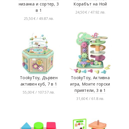
низанка и сортер, 3
Корабът на Ной
в 1
24,50 € / 47.92 лв.
25,50 € / 49.87 лв.
Добавяне в
количката
Добавяне в
количката
TookyToy, Дървен
TookyToy, Активна
активен куб, 7 в 1
игра, Моите горски
приятели, 3 в 1
55,00 € / 107.57 лв.
31,60 € / 61.8 лв.
Добавяне в
количката
Добавяне в
количката