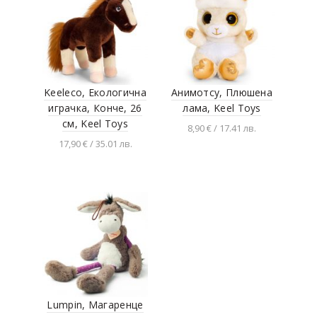
Keeleco, Екологична
Анимотсу, Плюшенa
играчка, Конче, 26
лама, Keel Toys
см, Keel Toys
8,90 € / 17.41 лв.
17,90 € / 35.01 лв.
Добавяне в
количката
Добавяне в
количката
Lumpin, Магаренце