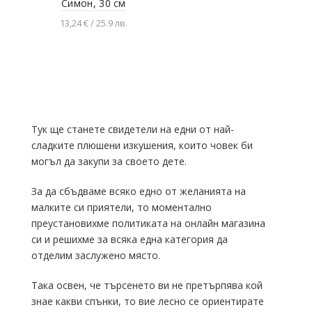
Симон, 30 см
13,24 € / 25.9 лв.
Добавяне в
количката
Тук ще станете свидетели на едни от най-
сладките плюшени изкушения, които човек би
могъл да закупи за своето дете.
За да сбъдваме всяко едно от желанията на
малките си приятели, то моментално
преустановихме политиката на онлайн магазина
си и решихме за всяка една категория да
отделим заслужено място.
Така освен, че търсенето ви не претърпява кой
знае какви спънки, то вие лесно се ориентирате