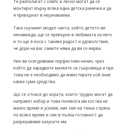
Те разполагат с клипс и лесно могат да се
монтират върху всяка една детска раничка и да
я превърнат в неузнаваема.
Така скучният модел чанта, който детето ви
ненавижда, ще се превърне в любимата за него
и то ще я носи с такива радост и удоволствие,
че дори на вас самите няма да ви се вярва.
Ние ви осигуряваме перфектния начин, чрез
който да зарадвате малките си съкровища и при
това не е необходимо да инвестирате кой знае
каква сума средства.
Що се отнася до хората, които трудно могат да
направят избор и това понякога им коства не
малко време и усилия, ние сме на тяхна страна
по всяко време и сме в пълна готовност да
разрешаваме казусите им.