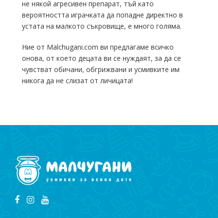
не някой агресивен препарат, тъй като
вероятността играчката да попадне директно в
устата на малкото съкровище, е много голяма.
Ние от Malchugani.com ви предлагаме всичко
онова, от което децата ви се нуждаят, за да се
чувстват обичани, обгрижвани и усмивките им
никога да не слизат от личицата!