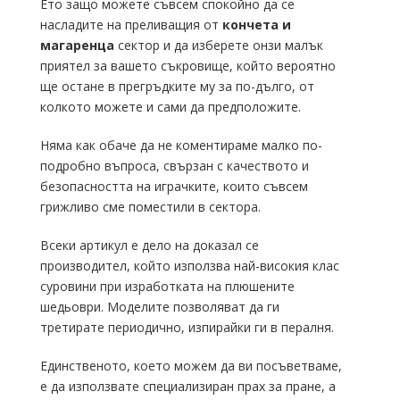
Ето защо можете съвсем спокойно да се
насладите на преливащия от
кончета и
магаренца
сектор и да изберете онзи малък
приятел за вашето съкровище, който вероятно
ще остане в прегръдките му за по-дълго, от
колкото можете и сами да предположите.
Няма как обаче да не коментираме малко по-
подробно въпроса, свързан с качеството и
безопасността на играчките, които съвсем
грижливо сме поместили в сектора.
Всеки артикул е дело на доказал се
производител, който използва най-високия клас
суровини при изработката на плюшените
шедьоври. Моделите позволяват да ги
третирате периодично, изпирайки ги в пералня.
Единственото, което можем да ви посъветваме,
е да използвате специализиран прах за пране, а