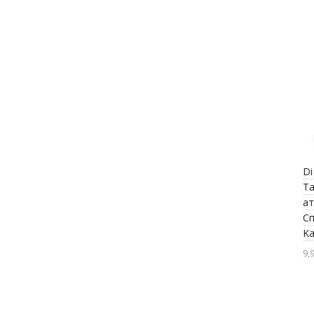
Di
Та
ат
С
Ka
9,9