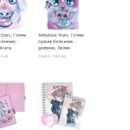
 Stars, Голям
Nebulous Stars, Голям
ележник -
пухкав бележник -
 Агата
дневник, Лилия
.9 лв.
20,40 € / 39.9 лв.
не в количката
Добавяне в количката