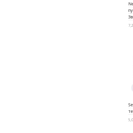
Ne
пу
З
7,
Se
т
5,0