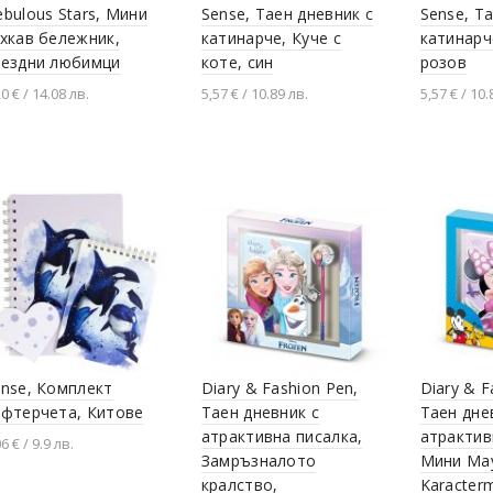
bulous Stars, Мини
Sense, Таен дневник с
Sense, Т
хкав бележник,
катинарче, Куче с
катинарч
вездни любимци
коте, син
розов
20 € / 14.08 лв.
5,57 € / 10.89 лв.
5,57 € / 10.
Добавяне в количката
Добавяне в количката
Добавя
nse, Комплект
Diary & Fashion Pen,
Diary & F
ефтерчета, Китове
Таен дневник с
Таен дне
атрактивна писалка,
атрактив
6 € / 9.9 лв.
Замръзналото
Мини Мау
Добавяне в количката
кралство,
Karacter