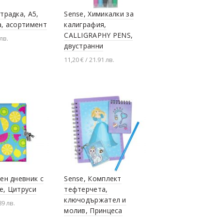
традка, А5,
Sense, Химикалки за
а, асортимент
калиграфия,
CALLIGRAPHY PENS,
 лв.
двустранни
не в количката
11,20 € / 21.91 лв.
Добавяне в количката
аен дневник с
Sense, Комплект
е, Цитруси
тефтерчета,
ключодържател и
89 лв.
молив, Принцеса