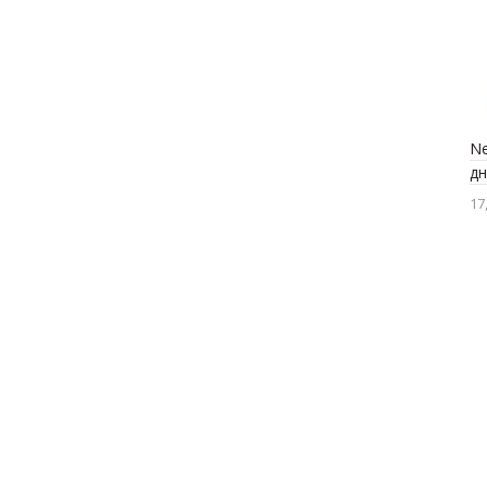
Ne
дн
17