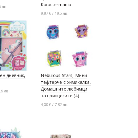
Karactermania
5 лв.
9,97 € / 19.5 лв.
не в количката
Добавяне в количката
аен дневник,
Nebulous Stars, Мини
тефтерче с химикалка,
Домашните любимци
.9 лв.
на принцесите (4)
не в количката
4,00 € / 7.82 лв.
Разгледай продукта