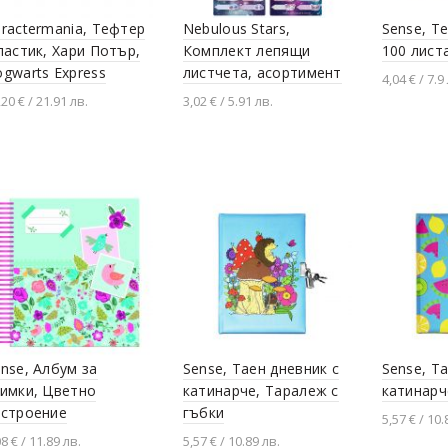
ractermania, Тефтер
Nebulous Stars,
Sense, Те
ластик, Хари Потър,
Комплект лепящи
100 лист
gwarts Express
листчета, асортимент
4,04 € / 7.9
,20 € / 21.91 лв.
3,02 € / 5.91 лв.
Добавя
Добавяне в количката
Разгледай продукта
nse, Албум за
Sense, Таен дневник с
Sense, Т
нимки, Цветно
катинарче, Таралеж с
катинарч
астроение
гъбки
5,57 € / 10.
08 € / 11.89 лв.
5,57 € / 10.89 лв.