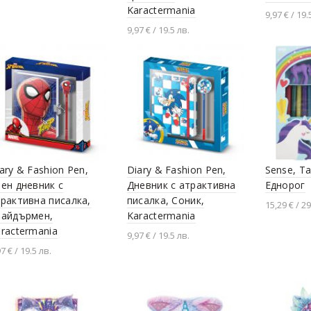
Karactermania
9,97 € / 19.
9,97 € / 19.5 лв.
Добавя
Добавяне в количката
ary & Fashion Pen,
Diary & Fashion Pen,
Sense, Т
ен дневник с
Дневник с атрактивна
Еднорог
рактивна писалка,
писалка, Соник,
15,29 € / 29
пайдърмен,
Karactermania
Добавя
ractermania
9,97 € / 19.5 лв.
7 € / 19.5 лв.
Добавяне в количката
Добавяне в количката