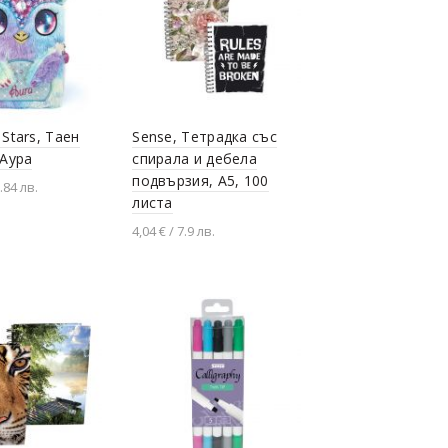
Stars, Таен
Sense, Тетрадка със
 Аура
спирала и дебела
подвързия, А5, 100
.84 лв.
листа
не в количката
4,04 € / 7.9 лв.
Разгледай продукта