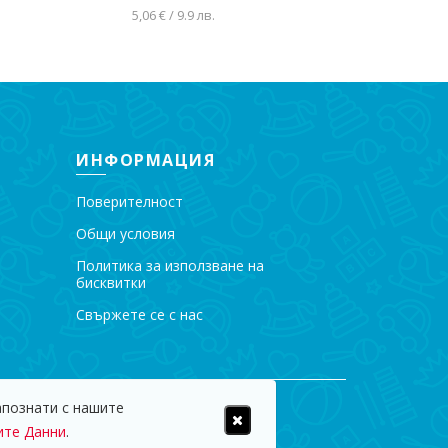
не в количката
5,06 € / 9.9 лв.
Добавяне в количката
ИНФОРМАЦИЯ
Поверителност
Общи условия
Политика за използване на
бисквитки
Свържете се с нас
апознати с нашите
пазени.
ите Данни
.