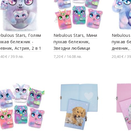
bulous Stars, Голям
Nebulous Stars, Мини
Nebulous
хкав бележник -
пухкав бележник,
пухкав б
евник, Астрия, 2 в 1
Звездни любимци
дневник,
,40 € / 39.9 лв.
7,20 € / 14.08 лв.
20,40 € / 39
Добавяне в количката
Добавя
Разгледай продукта