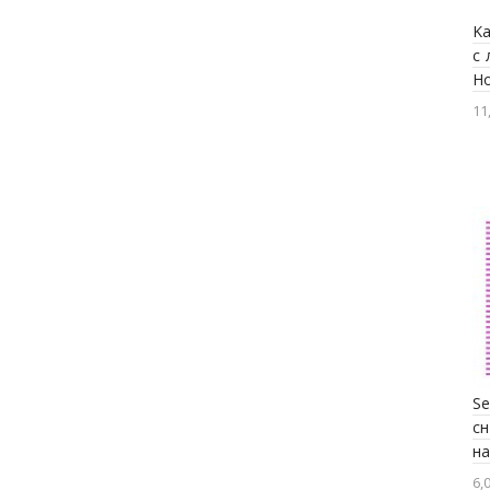
Ka
с 
Ho
11
Se
с
н
6,