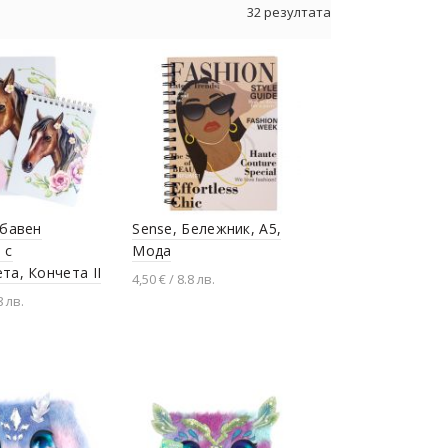
32 резултата
абавен
Sense, Бележник, A5,
 с
Мода
та, Кончета II
4,50 € / 8.8 лв.
8 лв.
Добавяне в количката
не в количката