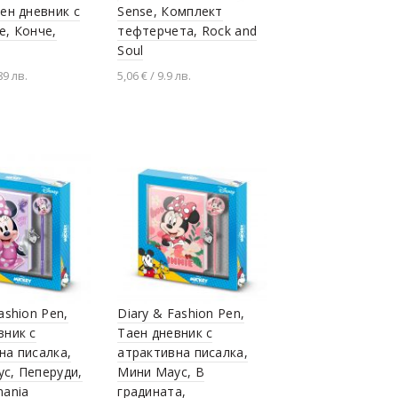
аен дневник с
Sense, Комплект
е, Конче,
тефтерчета, Rock and
Soul
89 лв.
5,06 € / 9.9 лв.
не в количката
Добавяне в количката
ashion Pen,
Diary & Fashion Pen,
вник с
Таен дневник с
на писалка,
атрактивна писалка,
с, Пеперуди,
Мини Маус, В
mania
градината,