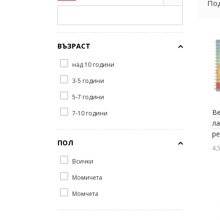
Под
ВЪЗРАСТ
над 10 години
3-5 години
5-7 години
Be
7-10 години
ла
р
ПОЛ
4,5
Всички
Момичета
Момчета