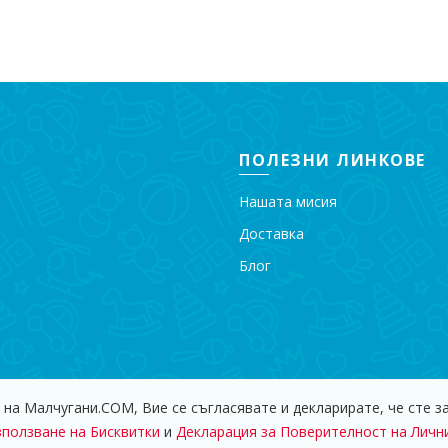
Добавя
Добавяне в количката
Добавяне в количката
ПОЛЕЗНИ ЛИНКОВЕ
Нашата мисия
Доставка
Блог
 на Малчугани.COM, Вие се съгласявате и декларирате, че сте з
 - 2018 Магазин за Детски Играчки "Малчугани". Всички права за
зползване на Бисквитки
и
Декларация за Поверителност на Личн