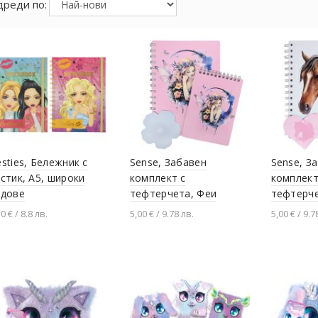
реди по:
sties, Бележник с
Sense, Забавен
Sense, З
стик, A5, широки
комплект с
комплект
едове
тефтерчета, Феи
тефтерче
0 € / 8.8 лв.
5,00 € / 9.78 лв.
5,00 € / 9.7
Добавяне в количката
Добавяне в количката
Добавя