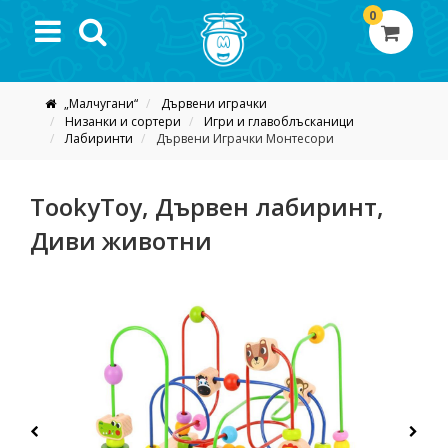
0
„Малчугани“
Дървени играчки
Низанки и сортери
Игри и главоблъсканици
Лабиринти
Дървени Играчки Монтесори
TookyToy, Дървен лабиринт,
Диви животни