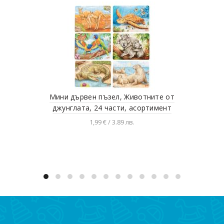
Мини дървен пъзел, Животните от
Кр
джунглата, 24 части, асортимент
1,99 € / 3.89 лв.
Разгледай продукта