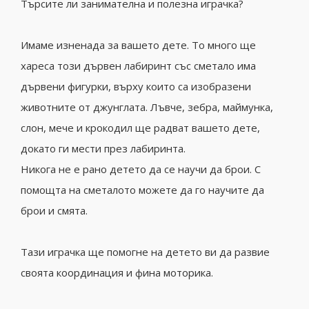
Търсите ли занимателна и полезна играчка?
Имаме изненада за вашето дете. То много ще
хареса този дървен лабиринт със сметало има
дървени фигурки, върху които са изобразени
животните от джунглата. Лъвче, зебра, маймунка,
слон, мече и крокодил ще радват вашето дете,
докато ги мести през лабиринта.
Никога не е рано детето да се научи да брои. С
помощта на сметалото можете да го научите да
брои и смята.
Тази играчка ще помогне на детето ви да развие
своята координация и фина моторика.