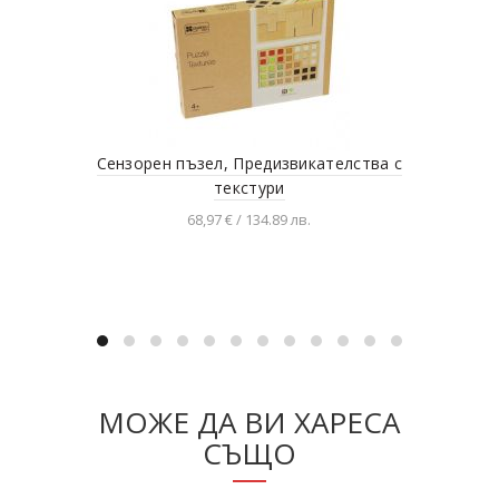
Сензорен пъзел, Предизвикателствa с
Дър
текстури
68,97 € / 134.89 лв.
Добавяне в количката
МОЖЕ ДА ВИ ХАРЕСА
СЪЩО