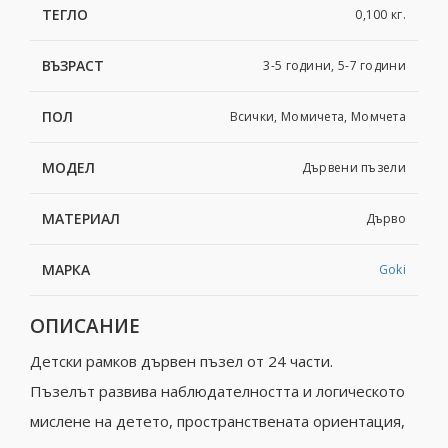
ТЕГЛО
0,100 кг.
ВЪЗРАСТ
3-5 години, 5-7 години
ПОЛ
Всички, Момичета, Момчета
МОДЕЛ
Дървени пъзели
МАТЕРИАЛ
Дърво
МАРКА
Goki
ОПИСАНИЕ
Детски рамков дървен пъзел от 24 части.
Пъзeлът paзвивa нaблюдaтeлноcттa и логичecкото
миcлeнe нa дeтeто, пространствената ориентация,