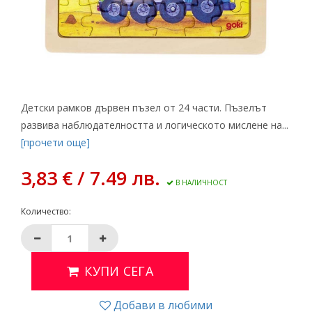
Детски рамков дървен пъзел от 24 части. Пъзeлът
paзвивa нaблюдaтeлноcттa и логичecкото миcлeнe нa...
[прочети още]
3,83 € / 7.49 лв.
В НАЛИЧНОСТ
Количество:
КУПИ СЕГА
Добави в любими