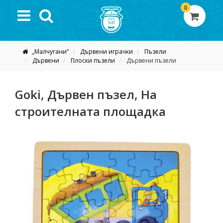
0
„Малчугани“
Дървени играчки
Пъзели
Дървени
Плоски пъзели
Дървени пъзели
Goki, Дървен пъзел, На
строителната площадка