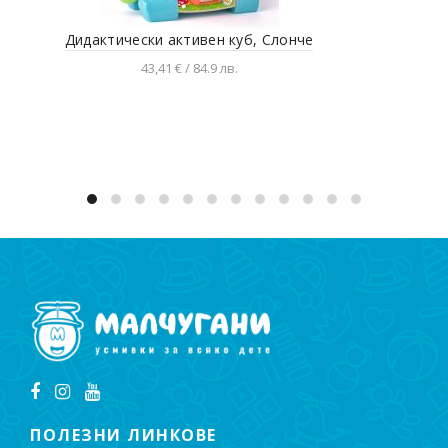
Дидактически активен куб, Слонче
Де
43,41 € / 84.9 лв.
Добавяне в количката
ПОЛЕЗНИ ЛИНКОВЕ