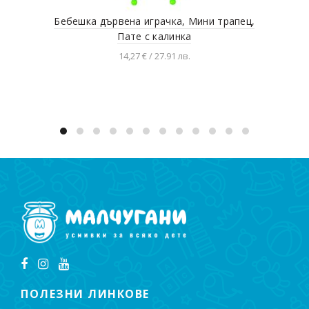
Бебешка дървена играчка, Мини трапец,
Кош
Пате с калинка
14,27 € / 27.91 лв.
Добавяне в количката
ПОЛЕЗНИ ЛИНКОВЕ