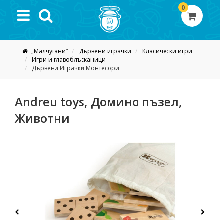
0
„Малчугани“
Дървени играчки
Класически игри
Игри и главоблъсканици
Дървени Играчки Монтесори
Andreu toys, Домино пъзел,
Животни