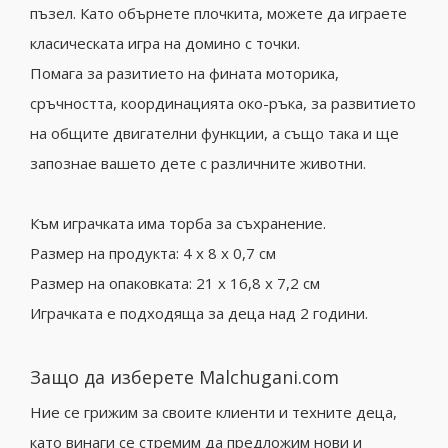
пъзел. Като обърнете плочкита, можете да играете
класическата игра на домино с точки.
Помага за разитието на фината моторика,
сръчността, координацията око-ръка, за развитието
на общите двигателни функции, а също така и ще
запознае вашето дете с различните животни.
Към играчката има торба за съхранение.
Размер на продукта: 4 х 8 х 0,7 см
Размер на опаковката: 21 х 16,8 х 7,2 см
Играчката е подходяща за деца над 2 години.
Защо да изберете Malchugani.com
Ние се грижим за своите клиенти и техните деца,
като винаги се стремим да предложим нови и