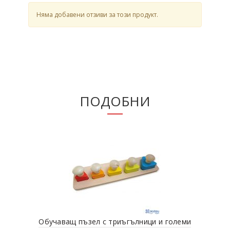
Няма добавени отзиви за този продукт.
ПОДОБНИ
Обучаващ пъзел с триъгълници и големи
Обр