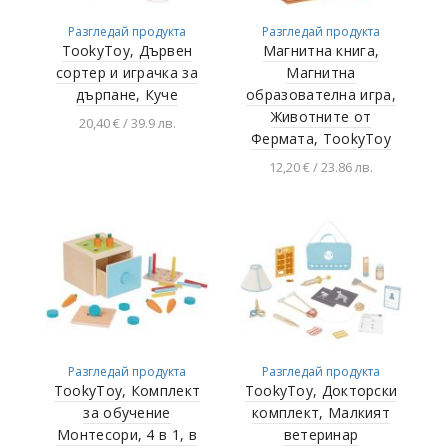
Разгледай продукта
Разгледай продукта
TookyToy, Дървен
Магнитна книга,
сортер и играчка за
Магнитна
дърпане, Куче
образователна игра,
Животните от
20,40 € / 39.9 лв.
Фермата, TookyToy
Добавяне в
12,20 € / 23.86 лв.
количката
Добавяне в
количката
Разгледай продукта
Разгледай продукта
TookyToy, Комплект
TookyToy, Докторски
за обучение
комплект, Малкият
Монтесори, 4 в 1, в
ветеринар