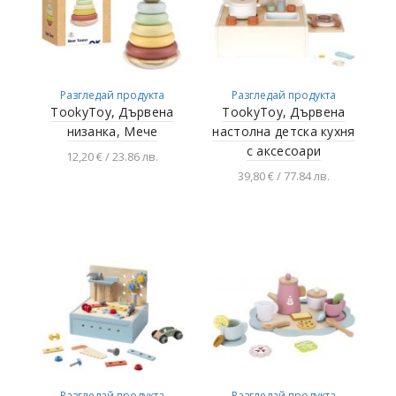
Разгледай продукта
Разгледай продукта
TookyToy, Дървена
TookyToy, Дървена
низанка, Мече
настолна детска кухня
с аксесоари
12,20 € / 23.86 лв.
39,80 € / 77.84 лв.
Добавяне в
количката
Добавяне в
количката
Разгледай продукта
Разгледай продукта