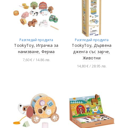
Разгледай продукта
Разгледай продукта
TookyToy, Играчка за
TookyToy, Дървена
нанизване, Ферма
дженга със зарче,
Животни
7,60 € / 14.86 лв.
14,80 € / 28.95 лв.
Добавяне в
количката
Добавяне в
количката