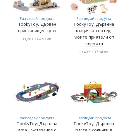
Разгледай продукта
Разгледай продукта
TookyToy, Дървен
TookyToy, Дървена
пристанищен кран
къщичка-сортер,
Моите приятели от
33,20 € / 64.93 лв.
фермата
Добавяне в
19,40 € / 37.94 лв.
количката
Добавяне в
количката
Разгледай продукта
Разгледай продукта
TookyToy, Дървена
TookyToy, Дървена
игра Състезание с
писта с колички в