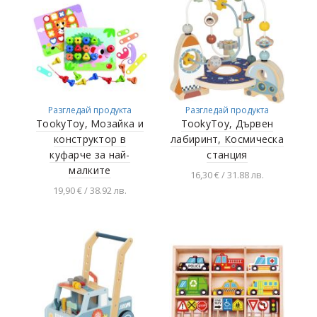
Разгледай продукта
Разгледай продукта
TookyToy, Мозайка и
TookyToy, Дървен
конструктор в
лабиринт, Космическа
куфарче за най-
станция
малките
16,30 € / 31.88 лв.
19,90 € / 38.92 лв.
Добавяне в
количката
Добавяне в
количката