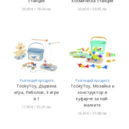
станция
Космическа станция
39,90 € / 78.04 лв.
30,60 € / 59.85 лв.
Добавяне в
Добавяне в
количката
количката
Разгледай продукта
Разгледай продукта
TookyToy, Дървена
TookyToy, Мозайка и
игра, Риболов, 3 игри
конструктор в
в 1
куфарче за най-
малките
17,90 € / 35.01 лв.
16,30 € / 31.88 лв.
Добавяне в
количката
Добавяне в
количката