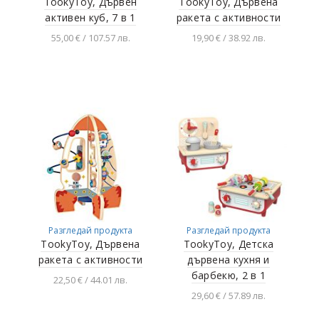
TookyToy, Дървен
TookyToy, Дървена
активен куб, 7 в 1
ракета с активности
55,00 € / 107.57 лв.
19,90 € / 38.92 лв.
Добавяне в
Добавяне в
количката
количката
Разгледай продукта
Разгледай продукта
TookyToy, Дървена
TookyToy, Детска
ракета с активности
дървена кухня и
барбекю, 2 в 1
22,50 € / 44.01 лв.
29,60 € / 57.89 лв.
Добавяне в
количката
Добавяне в