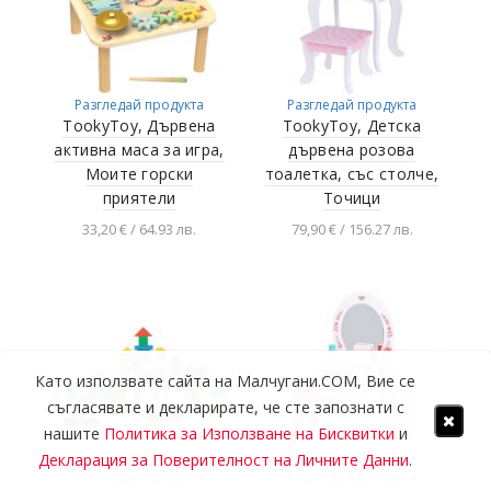
Разгледай продукта
Разгледай продукта
TookyToy, Дървена
TookyToy, Детска
активна маса за игра,
дървена розова
Моите горски
тоалетка, със столче,
приятели
Точици
33,20 € / 64.93 лв.
79,90 € / 156.27 лв.
Добавяне в
Добавяне в
количката
количката
Като използвате сайта на Малчугани.COM, Вие се
съгласявате и декларирате, че сте запознати с
нашите
Политика за Използване на Бисквитки
и
Декларация за Поверителност на Личните Данни
.
Разгледай продукта
Разгледай продукта