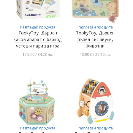
Разгледай продукта
Разгледай продукта
TookyToy, Дървен
TookyToy, Дървен
касов апарат с баркод
пъзел със звуци,
четец и пари за игра
Животни
17,50 € / 34.23 лв.
13,90 € / 27.19 лв.
Добавяне в
Добавяне в
количката
количката
Разгледай продукта
Разгледай продукта