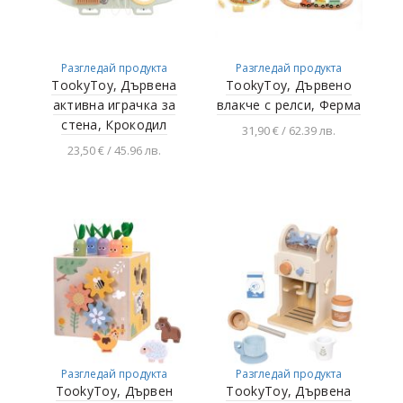
Разгледай продукта
Разгледай продукта
TookyToy, Дървена
TookyToy, Дървено
активна играчка за
влакче с релси, Ферма
стена, Крокодил
31,90 € / 62.39 лв.
23,50 € / 45.96 лв.
Добавяне в
количката
Добавяне в
количката
Разгледай продукта
Разгледай продукта
TookyToy, Дървен
TookyToy, Дървена