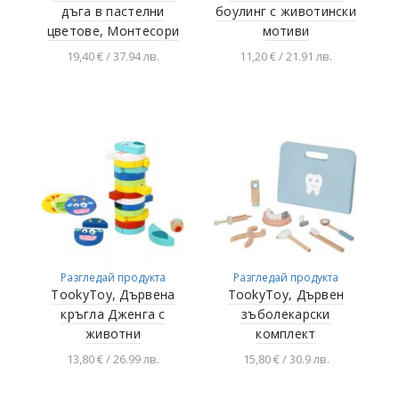
дъга в пастелни
боулинг с животински
цветове, Монтесори
мотиви
19,40 € / 37.94 лв.
11,20 € / 21.91 лв.
Добавяне в
Добавяне в
количката
количката
Разгледай продукта
Разгледай продукта
TookyToy, Дървена
TookyToy, Дървен
кръгла Дженга с
зъболекарски
животни
комплект
13,80 € / 26.99 лв.
15,80 € / 30.9 лв.
Добавяне в
Добавяне в