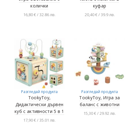
колички
куфар
16,80 € / 32.86 лв.
20,40 € / 39.9 лв.
Добавяне в
Добавяне в
количката
количката
Разгледай продукта
Разгледай продукта
TookyToy,
TookyToy, Игра за
Дидактически дървен
баланс с животни
куб с активности 5 в 1
15,30 € / 29.92 лв.
17,90 € / 35.01 лв.
Добавяне в
количката
Добавяне в
количката