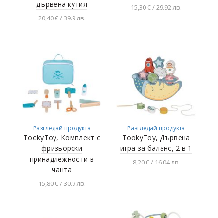
дървена кутия
15,30 € / 29.92 лв.
20,40 € / 39.9 лв.
Добавяне в
количката
Добавяне в
количката
Разгледай продукта
Разгледай продукта
TookyToy, Комплект с
TookyToy, Дървена
фризьорски
игра за баланс, 2 в 1
принадлежности в
8,20 € / 16.04 лв.
чанта
Добавяне в
15,80 € / 30.9 лв.
количката
Добавяне в
количката