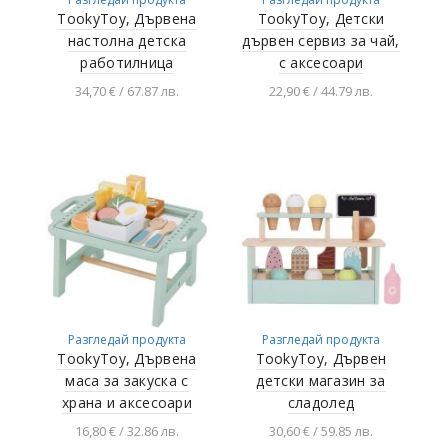
TookyToy, Дървена
TookyToy, Детски
настолна детска
дървен сервиз за чай,
работилница
с аксесоари
34,70 € / 67.87 лв.
22,90 € / 44.79 лв.
Добавяне в
Добавяне в
количката
количката
Разгледай продукта
Разгледай продукта
TookyToy, Дървена
TookyToy, Дървен
маса за закуска с
детски магазин за
храна и аксесоари
сладолед
16,80 € / 32.86 лв.
30,60 € / 59.85 лв.