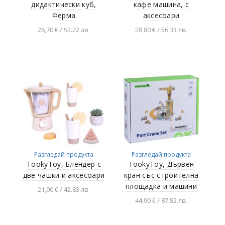
дидaктически куб,
кафе машина, с
Ферма
аксесоари
26,70 € / 52.22 лв.
28,80 € / 56.33 лв.
Добавяне в
Добавяне в
количката
количката
Разгледай продукта
Разгледай продукта
TookyToy, Блендер с
TookyToy, Дървен
две чашки и аксесоари
кран със строителна
площадка и машини
21,90 € / 42.83 лв.
44,90 € / 87.82 лв.
Добавяне в
количката
Добавяне в
количката