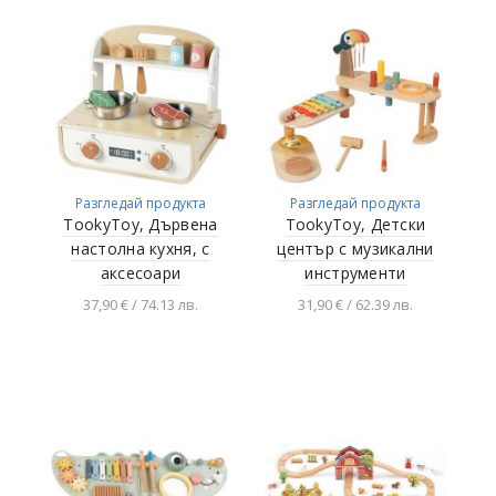
количката
Разгледай продукта
Разгледай продукта
TookyToy, Дървена
TookyToy, Детски
настолна кухня, с
център с музикални
аксесоари
инструменти
37,90 € / 74.13 лв.
31,90 € / 62.39 лв.
Добавяне в
Добавяне в
количката
количката