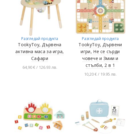
Разгледай продукта
Разгледай продукта
TookyToy, Дървена
TookyToy, Дървени
активна маса за игра,
игри, Не се сърди
Сафари
човече и Змии и
стълби, 2 в 1
64,90 € / 126.93 лв.
10,20 € / 19.95 лв.
Добавяне в
количката
Добавяне в
количката