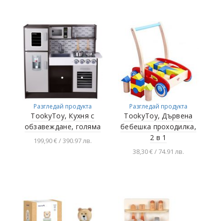
количката
Разгледай продукта
Разгледай продукта
TookyToy, Кухня с
TookyToy, Дървена
обзавеждане, голяма
бебешка проходилка,
2 в 1
199,90 € / 390.97 лв.
38,30 € / 74.91 лв.
Добавяне в
количката
Добавяне в
количката