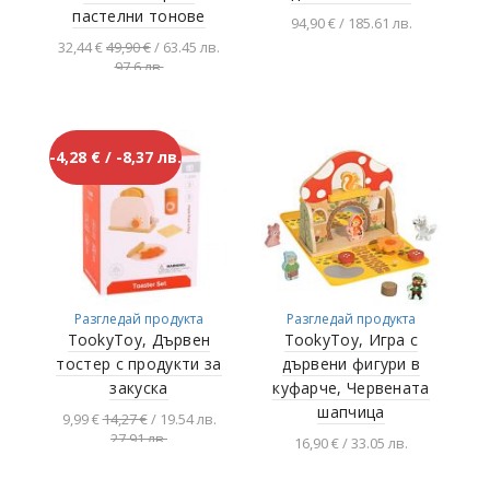
пастелни тонове
94,90 € / 185.61 лв.
32,44 €
49,90 €
/ 63.45 лв.
Добавяне в
97.6 лв.
количката
Добавяне в
количката
-4,28 € / -8,37 лв.
Разгледай продукта
Разгледай продукта
TookyToy, Дървен
TookyToy, Игра с
тостер с продукти за
дървени фигури в
закуска
куфарче, Червената
шапчица
9,99 €
14,27 €
/ 19.54 лв.
27.91 лв.
16,90 € / 33.05 лв.
Добавяне в
количката
Добавяне в