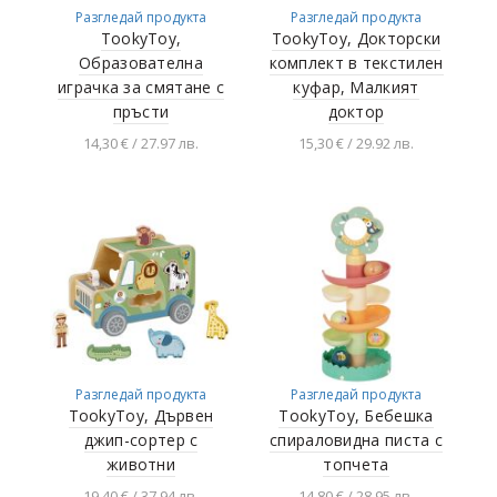
Разгледай продукта
Разгледай продукта
TookyToy,
TookyToy, Докторски
Образователна
комплект в текстилен
играчка за смятане с
куфар, Малкият
пръсти
доктор
14,30 € / 27.97 лв.
15,30 € / 29.92 лв.
Добавяне в
Добавяне в
количката
количката
Разгледай продукта
Разгледай продукта
TookyToy, Дървен
TookyToy, Бебешка
джип-сортер с
спираловидна писта с
животни
топчета
19,40 € / 37.94 лв.
14,80 € / 28.95 лв.