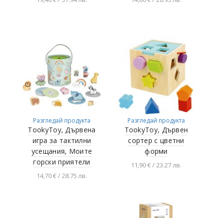
Добавяне в
Добавяне в
количката
количката
Разгледай продукта
Разгледай продукта
TookyToy, Дървена
TookyToy, Дървен
игра за тактилни
сортер с цветни
усещания, Моите
форми
горски приятели
11,90 € / 23.27 лв.
14,70 € / 28.75 лв.
Добавяне в
количката
Добавяне в
количката