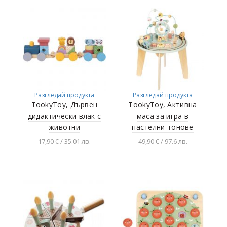
Разгледай продукта
Разгледай продукта
TookyToy, Дървен
TookyToy, Активна
дидактически влак с
маса за игра в
животни
пастелни тонове
17,90 € / 35.01 лв.
49,90 € / 97.6 лв.
Добавяне в
Добавяне в
количката
количката