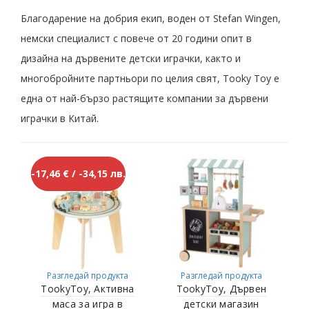
Благодарение на добрия екип, воден от Stefan Wingen,
немски специалист с повече от 20 години опит в
дизайна на дървените детски играчки, както и
многобройните партньори по целия свят, Tooky Toy е
една от най-бързо растящите компании за дървени
играчки в Китай.
-17,46 € / -34,15 лв.
НОВО
Разгледай продукта
Разгледай продукта
TookyToy, Активна
TookyToy, Дървен
маса за игра в
детски магазин