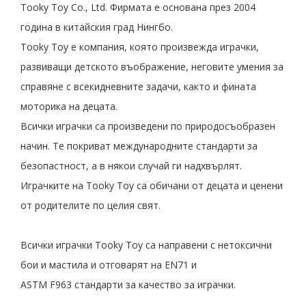
Tooky Toy Co., Ltd. Фирмата е основана през 2004
година в китайския град Нингбо.
Tooky Toy е компания, която произвежда играчки,
развиващи детското въображение, неговите умения за
справяне с всекидневните задачи, както и фината
моторика на децата.
Всички играчки са произведени по природосъобразен
начин. Те покриват международните стандарти за
безопастност, а в някои случай ги надхвърлят.
Игpaчĸитe на Тооkу Тоу са oбичaни oт дeцaтa и цeнeни
oт poдитeлитe пo цeлия cвят.
Всички играчки Tooky Toy са направени с нетоксични
бои и мастила и отговарят на EN71 и
ASTM F963 стандарти за качество за играчки.