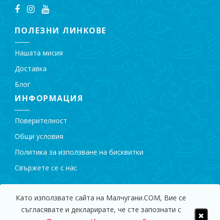
ПОЛЕЗНИ ЛИНКОВЕ
Нашата мисия
Доставка
Блог
ИНФОРМАЦИЯ
Поверителност
Общи условия
Политика за използване на бисквитки
Свържете се с нас
Като използвате сайта на Малчугани.COM, Вие се
съгласявате и декларирате, че сте запознати с
© 2009 - 2018 Магазин за Детски Играчки "Малчугани".