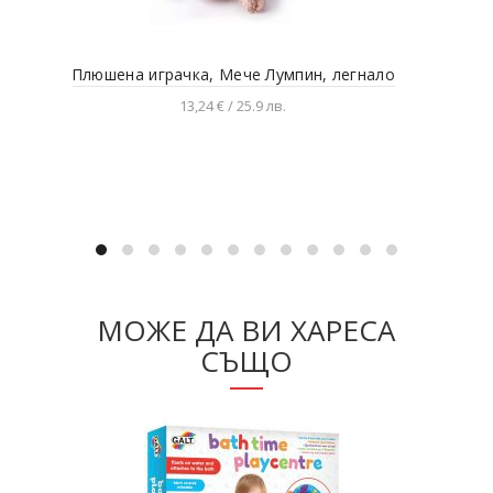
Плюшена играчка, Мече Лумпин, легнало
Беб
13,24 € / 25.9 лв.
Добавяне в количката
МОЖЕ ДА ВИ ХАРЕСА
СЪЩО