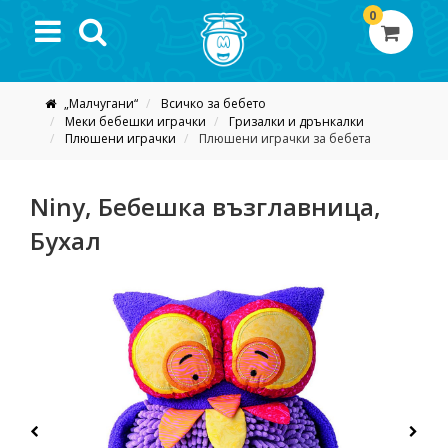
0
„Малчугани“
Всичко за бебето
Меки бебешки играчки
Гризалки и дрънкалки
Плюшени играчки
Плюшени играчки за бебета
Niny, Бебешка възглавница,
Бухал