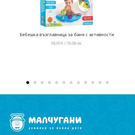
Бебешка възглавница за баня с активности
Беб
38,90 € / 76.08 лв.
Добавяне в количката