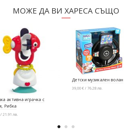
МОЖЕ ДА ВИ ХАРЕСА СЪЩО
Детски музикален волан
39,00 € / 76.28 лв.
Добавяне в количката
ка активна играчка с
м, Рибка
 / 21.91 лв.
вяне в количката