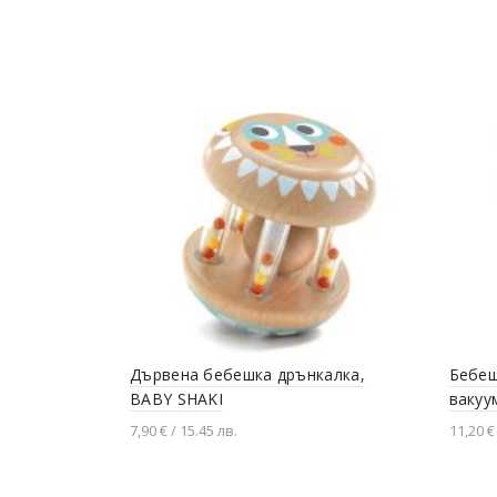
Дървена бебешка дрънкалка,
Бебеш
BABY SHAKI
вакуу
7,90 € / 15.45 лв.
11,20 €
Добавяне в количката
Доба