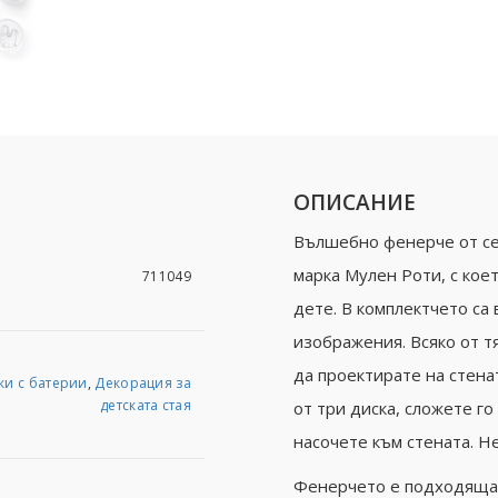
ОПИСАНИЕ
Вълшебно фенерче от сер
марка Мулен Роти, с кое
711049
дете. В комплектчето са
изображения. Всяко от т
да проектирате на стена
ки с батерии
,
Декорация за
детската стая
от три диска, сложете го
насочете към стената. Не
Фенерчето е подходяща 