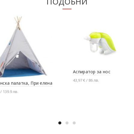
ПОДОБНИ
Аспиратор за нос
43,97 € / 86 лв.
нска палатка, При елена
Добавяне в количката
 / 139.9 лв.
вяне в количката