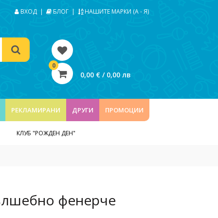
ВХОД
|
БЛОГ
|
НАШИТЕ МАРКИ (А - Я)
0
0,00 € / 0,00 лв
РЕКЛАМИРАНИ
ДРУГИ
ПРОМОЦИИ
КЛУБ "РОЖДЕН ДЕН"
Вълшебно фенерче