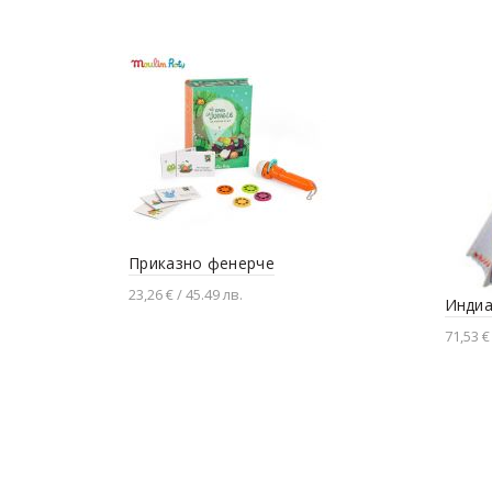
Приказно фенерче
23,26 € / 45.49 лв.
Индиа
Добавяне в количката
71,53 €
Доба