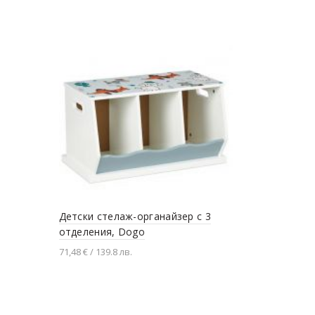
Постелка з
11,71 € / 22.9
Детски стелаж-органайзер с 3
Добавяне
отделения, Dogo
71,48 € / 139.8 лв.
Добавяне в количката