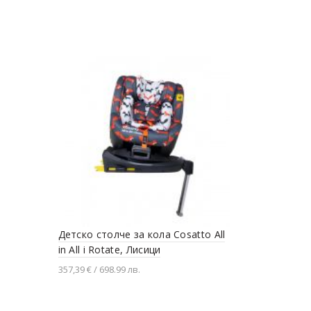
Моят пър
10,17 € / 19.8
Детско столче за кола Cosatto All
Разгледай 
in All i Rotate, Лисици
357,39 € / 698.99 лв.
Добавяне в количката