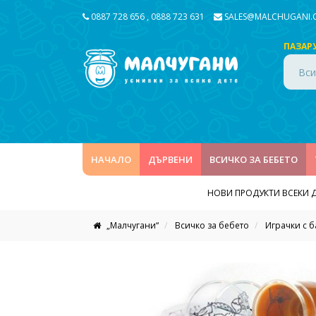
0887 728 656
,
0888 723 631
SALES@MALCHUGANI
ПАЗАР
Вси
НАЧАЛО
ДЪРВЕНИ
ВСИЧКО ЗА БЕБЕТО
НОВИ ПРОДУКТИ ВСЕКИ 
„Малчугани“
Всичко за бебето
Играчки с 