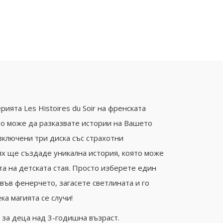
ията Les Histoires du Soir на френската
то може да разказвате истории на Вашето
 включени три диска със страхотни
ях ще създаде уникална история, която може
та на детската стая. Просто изберете един
 във фенерчето, загасете светлината и го
ка магията се случи!
за деца над 3-годишна възраст.