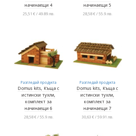
начинаещи 4
начинаещи 5
25,51 € / 49.89 лв.
28,58 € / 55.9 лв.
Добавяне в
Добавяне в
количката
количката
Разгледай продукта
Разгледай продукта
Domus kits, Къща с
Domus kits, Къща с
истински тухли,
истински тухли,
комплект за
комплект за
начинаещи 6
начинаещи 7
28,58 € / 55.9 лв.
30,63 € / 59.91 лв.
Добавяне в
Добавяне в
количката
количката