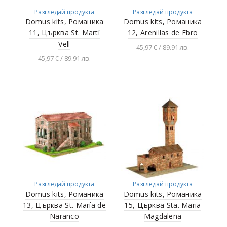
Разгледай продукта
Разгледай продукта
Domus kits, Романика
Domus kits, Романика
11, Църква St. Martí
12, Arenillas de Ebro
Vell
45,97 € / 89.91 лв.
45,97 € / 89.91 лв.
Добавяне в
количката
Добавяне в
количката
Разгледай продукта
Разгледай продукта
Domus kits, Романика
Domus kits, Романика
13, Църква St. María de
15, Църква Sta. Maria
Naranco
Magdalena