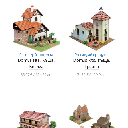
Разгледай продукта
Разгледай продукта
Domus kits, Къща,
Domus kits, Къща,
Виелха
Триана
68,97 € / 134.89 лв.
71,53 € / 139.9 лв.
Добавяне в
Добавяне в
количката
количката