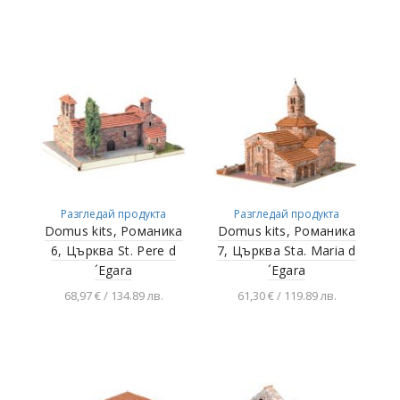
Добавяне в
Добавяне в
количката
количката
Разгледай продукта
Разгледай продукта
Domus kits, Романика
Domus kits, Романика
6, Църква St. Pere d
7, Църква Sta. Maria d
´Egara
´Egara
68,97 € / 134.89 лв.
61,30 € / 119.89 лв.
Добавяне в
Добавяне в
количката
количката