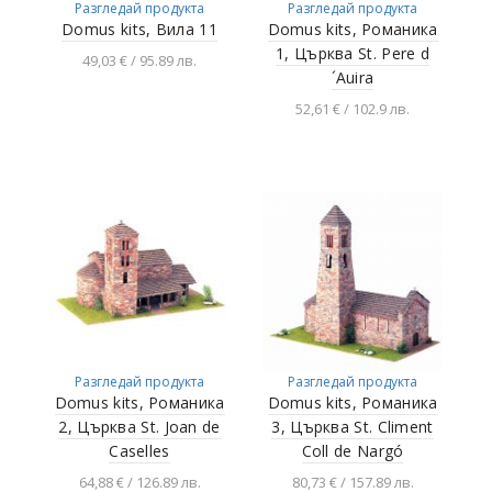
Разгледай продукта
Разгледай продукта
Domus kits, Вила 11
Domus kits, Романика
1, Църква St. Pere d
49,03 € / 95.89 лв.
´Auira
Добавяне в
52,61 € / 102.9 лв.
количката
Добавяне в
количката
Разгледай продукта
Разгледай продукта
Domus kits, Романика
Domus kits, Романика
2, Църква St. Joan de
3, Църква St. Climent
Caselles
Coll de Nargó
64,88 € / 126.89 лв.
80,73 € / 157.89 лв.