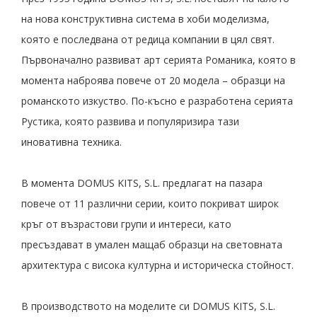
на нова конструктивна система в хоби моделизма,
която е последвана от редица компании в цял свят.
Първоначално развиват арт серията Романика, която в
момента наброява повече от 20 модела – образци на
романското изкуство. По-късно е разработена серията
Рустика, която развива и популяризира тази
иновативна техника.
В момента DOMUS KITS, S.L. предлагат на пазара
повече от 11 различни серии, които покриват широк
кръг от възрастови групи и интереси, като
пресъздават в умален мащаб образци на световната
архитектура с висока културна и историческа стойност.
В производството на моделите си DOMUS KITS, S.L.