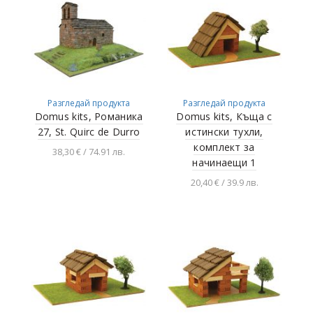
Разгледай продукта
Разгледай продукта
Domus kits, Романика
Domus kits, Къща с
27, St. Quirc de Durro
истински тухли,
комплект за
38,30 € / 74.91 лв.
начинаещи 1
Добавяне в
20,40 € / 39.9 лв.
количката
Добавяне в
количката