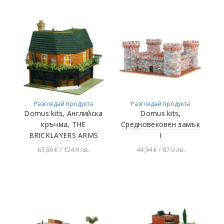
Разгледай продукта
Разгледай продукта
Domus kits, Английска
Domus kits,
кръчма, THE
Средновековен замък
BRICKLAYERS ARMS
I
63,86 € / 124.9 лв.
44,94 € / 87.9 лв.
Добавяне в
Добавяне в
количката
количката