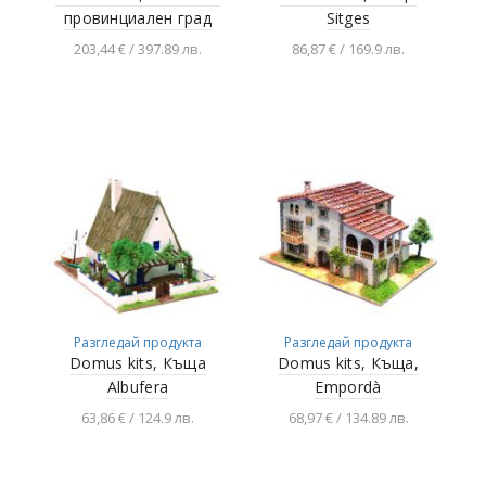
провинциален град
Sitges
203,44 € / 397.89 лв.
86,87 € / 169.9 лв.
Добавяне в
Добавяне в
количката
количката
Разгледай продукта
Разгледай продукта
Domus kits, Къща
Domus kits, Къща,
Albufera
Empordà
63,86 € / 124.9 лв.
68,97 € / 134.89 лв.
Добавяне в
Добавяне в
количката
количката