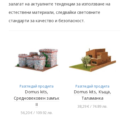
залагат на актуалните тенденции за използване на
естествени материали, следвайки световните
стандарти за качество и безопасност.
Разгледай продукта
Разгледай продукта
Domus kits,
Domus kits, Къща,
Средновековен замък
Таламанка
II
38,29 € / 74.89 лв.
56,20 € / 109.92 лв.
Добавяне в
количката
Добавяне в
количката