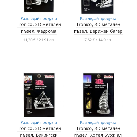
Разгледай продукта
Разгледай продукта
Tronico, 3D метален
Tronico, 3D метален
пъзел, Фадрома
пъзел, Верижен багер
11,20 € / 21.91 лв.
7,62 € / 14.9 лв.
Добавяне в
Добавяне в
количката
количката
Разгледай продукта
Разгледай продукта
Tronico, 3D метален
Tronico, 3D метален
пъзел, Викингски
пъзел, Хотел Бурж ал