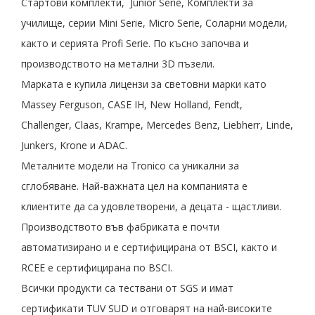
Стартови комплекти, Junior Serie, Комплекти за
училище, серии Mini Serie, Micro Serie, Соларни модели,
както и серията Profi Serie. По късно започва и
производството на метални 3D пъзели.
Марката е купила лицензи за световни марки като
Massey Ferguson, CASE IH, New Holland, Fendt,
Challenger, Claas, Krampe, Mercedes Benz, Liebherr, Linde,
Junkers, Krone и ADAC.
Металните модели на Tronico са уникални за
сглобяване. Най-важната цел на компанията е
клиентите да са удовлетворени, а децата - щастливи.
Производството във фабриката е почти
автоматизирано и е сертифицирана от BSCI, както и
RCEE е сертифицирана по BSCI.
Всички продукти са тествани от SGS и имат
сертификати TUV SUD и отговарят на най-високите