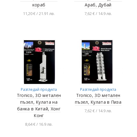
кораб
Араб, Дубай
11,20 € / 21.91 лв.
7,62 € / 14.9 лв.
Добавяне в
Добавяне в
количката
количката
Разгледай продукта
Разгледай продукта
Tronico, 3D метален
Tronico, 3D метален
пъзел, Кулата на
пъзел, Кулата в Пиза
банка в Китай, Хонг
7,62 € / 14.9 лв.
Конг
Добавяне в
8,64 € / 16.9 лв.
количката
Добавяне в