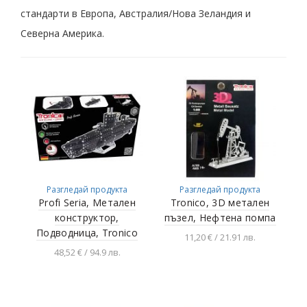
стандарти в Европа, Австралия/Нова Зеландия и
Северна Америка.
Разгледай продукта
Разгледай продукта
Profi Seriа, Метален
Tronico, 3D метален
конструктор,
пъзел, Нефтена помпа
Подводница, Tronico
11,20 € / 21.91 лв.
48,52 € / 94.9 лв.
Добавяне в
количката
Добавяне в
количката