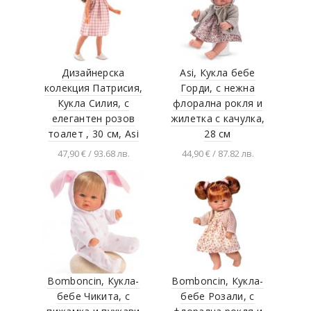
Дизайнерска
Asi, Кукла бебе
колекция Патрисия,
Горди, с нежна
Кукла Силия, с
флорална рокля и
елегантен розов
жилетка с качулка,
тоалет , 30 см, Asi
28 см
47,90 € / 93.68 лв.
44,90 € / 87.82 лв.
Добавяне в
Добавяне в
количката
количката
Bomboncin, Кукла-
Bomboncin, Кукла-
бебе Чикита, с
бебе Розали, с