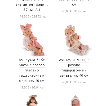
елегантен тоалет ,
см
57 см., Asi
48,90 € / 95.64 лв.
114,90 € / 224.72 лв.
Добавяне в
количката
Добавяне в
количката
Asi, Кукла-бебе
Asi, Кукла Мати, с
Мати, с розово
розово
плетено
гащеризонче и
гащеризонче и
залъгалка, 40 см
одеялце, 40 см
48,90 € / 95.64 лв.
48,90 € / 95.64 лв.
Добавяне в
количката
Добавяне в
количката