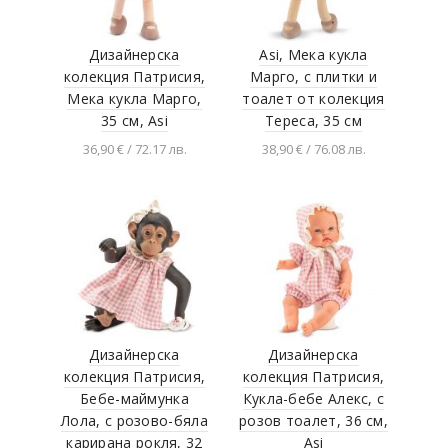
Cosatto
HAO XIANG
Дизайнерска
Asi, Мека кукла
колекция Патрисия,
Марго, с плитки и
Black Sea Puzzles
Мека кукла Марго,
тоалет от колекция
DinosArt
35 см, Asi
Тереса, 35 см
Karactermania
36,90 € / 72.17 лв.
38,90 € / 76.08 лв.
Toimsa
Добавяне в
Добавяне в
количката
количката
Zippy
Keter
Hoogar Kids
Micki PIPPI
Lifestyle Boardgames
Дизайнерска
Дизайнерска
Ghiozdan
колекция Патрисия,
колекция Патрисия,
CherryPazzi
Бебе-маймунка
Кукла-бебе Алекс, с
Лола, с розово-бяла
розов тоалет, 36 см,
PlanToys
карирана рокля, 32
Asi