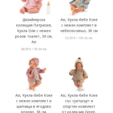
Besties
FAUNICA
Дизайнерска
Asi, Кукла-бебе Коке
Hi Pando
колекция Патрисия,
с нежен комплект в
Plastica
Кукла Оли с нежен
небесносиньо, 36 см
Mirola kids
розов тоалет, 30 см,
53,90 € / 105.42 лв.
Asi
InfiniFUN
Добавяне в
48,90 € / 95.64 лв.
количката
BOLDCUBE
Добавяне в
Moxy
количката
Asi, Кукла-бебе Коке
Asi, Кукла-бебе Коке
с нежен комплект и
със суитшърт и
шапчица в ягодово
спортен комплект
розово, 36 см.
от колекция Green,