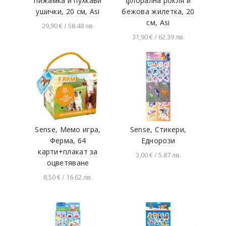
пижамка и пухкави
флорална рокля и
ушички, 20 см, Asi
бежова жилетка, 20
см, Asi
29,90 € / 58.48 лв.
31,90 € / 62.39 лв.
Добавяне в
количката
Добавяне в
количката
Sense, Мемо игра,
Sense, Стикери,
Ферма, 64
Еднорози
карти+плакат за
3,00 € / 5.87 лв.
оцветяване
Добавяне в
8,50 € / 16.62 лв.
количката
Добавяне в
количката