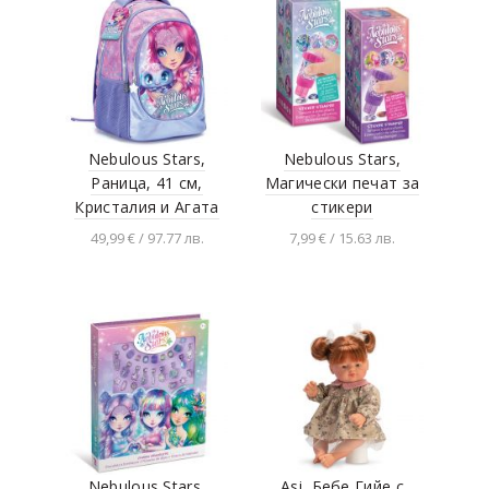
количката
Paladium games
Panasonic
Paola Reina
Pintoy
Play Land
Nebulous Stars,
Nebulous Stars,
Раница, 41 см,
Магически печат за
Playmobil
Кристалия и Агата
стикери
Quercetti
49,99 € / 97.77 лв.
7,99 € / 15.63 лв.
Revell
Добавяне в
Разгледай продукта
количката
ScooTer
Scotchi
Sense
Sew Cool
Siku
Simba
Nebulous Stars,
Asi, Бебе Гийе с