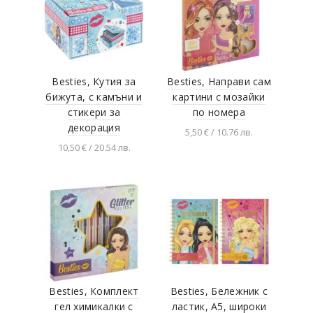
Besties, Кутия за
Besties, Направи сам
бижута, с камъни и
картини с мозайки
стикери за
по номера
декорация
5,50 € / 10.76 лв.
10,50 € / 20.54 лв.
Добавяне в
количката
Добавяне в
количката
Besties, Комплект
Besties, Бележник с
гел химикалки с
ластик, A5, широки