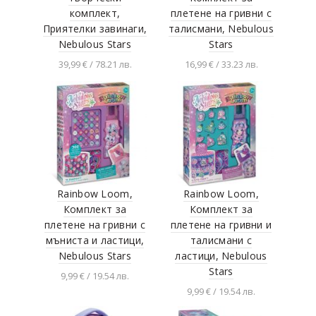
John
комплект,
плетене на гривни с
Приятелки завинаги,
талисмани, Nebulous
Keel Toys
Nebulous Stars
Stars
Sequin art
39,99 € / 78.21 лв.
16,99 € / 33.23 лв.
LASER PEGS
Добавяне в
Добавяне в
количката
количката
Lego Duplo
Lumpin
Majorette
MATTEL
MONDO
Rainbow Loom,
Rainbow Loom,
Комплект за
Комплект за
Moose
плетене на гривни с
плетене на гривни и
Motor MAX
мъниста и ластици,
талисмани с
Nebulous Stars
ластици, Nebulous
Niny
Stars
9,99 € / 19.54 лв.
Noriel
9,99 € / 19.54 лв.
Добавяне в
Noris
количката
Добавяне в