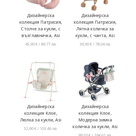
Viga toys
Buba
Дизайнерска
Дизайнерска
колекция Патрисия,
колекция Патрисия,
Smoby
Столче за кукли, с
Лятна количка за
Cayro
възглавничка, Asi
кукли, с чанта, Asi
STEP Puzzle
45,90 € / 89.77 лв.
39,90 € / 78.04 лв.
KS Games
Добавяне в
Добавяне в
количката
количката
Dino
Mojo ANIMAL PLANET
FALK
QPlay
Learning Resources
Дизайнерска
Дизайнерска
Chillafish
колекция Клое,
колекция Клое,
Люлка за кукли, Asi
Модерна зимна
IOTOBO
количка за кукли, Asi
52,90 € / 103.46 лв.
Moulin Roty
99,50 € / 194.61 лв.