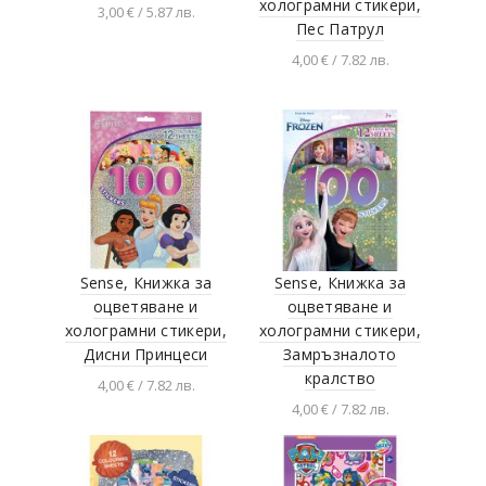
холограмни стикери,
3,00 € / 5.87 лв.
Пес Патрул
Добавяне в
4,00 € / 7.82 лв.
количката
Добавяне в
количката
Sense, Книжка за
Sense, Книжка за
оцветяване и
оцветяване и
холограмни стикери,
холограмни стикери,
Дисни Принцеси
Замръзналото
кралство
4,00 € / 7.82 лв.
4,00 € / 7.82 лв.
Добавяне в
количката
Добавяне в
количката