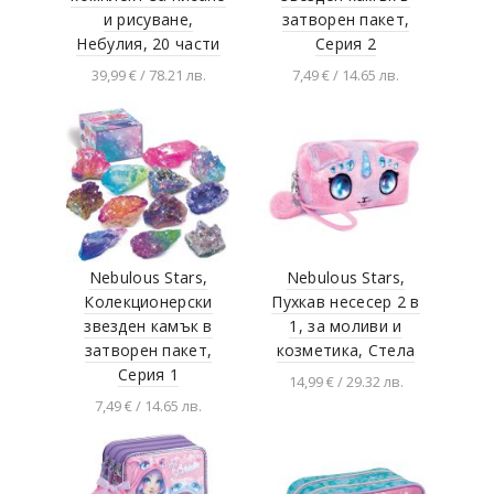
BRIO
и рисуване,
затворен пакет,
Небулия, 20 части
Серия 2
Cararama
39,99 € / 78.21 лв.
7,49 € / 14.65 лв.
Castorland
Добавяне в
Добавяне в
Chipolino
количката
количката
Cimbari
Classic world
Djeco
Domus kits
Nebulous Stars,
Nebulous Stars,
DorJan
Колекционерски
Пухкав несесер 2 в
звезден камък в
1, за моливи и
E&L Company
затворен пакет,
козметика, Стела
Eccoifer Abrick
Серия 1
14,99 € / 29.32 лв.
Ecoiffier
7,49 € / 14.65 лв.
Добавяне в
количката
Educa
Добавяне в
количката
Eichhorn