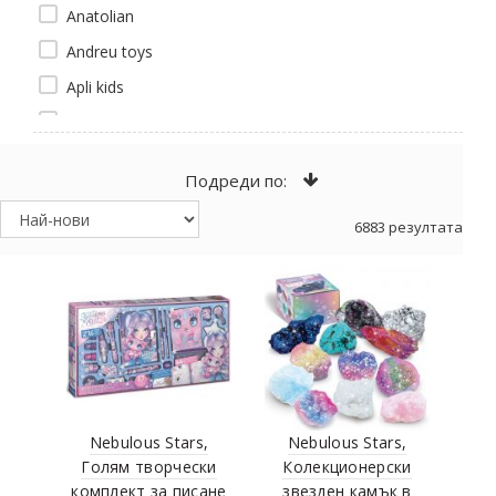
Anatolian
Andreu toys
Apli kids
Asmodee
Astra
Подреди по:
Baby Merc
6883 резултата
BABY-MERC
Dimian
BanBao
BATTAT
BAYER
Bela
Bestway
Nebulous Stars,
Nebulous Stars,
Голям творчески
Колекционерски
BIGJIGS
комплект за писане
звезден камък в