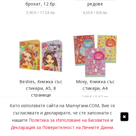
брокат, 12 бр.
редове
5,90 € / 11.54 лв.
4,50 € / 8.8 лв.
Добавяне в
Добавяне в
количката
количката
Besties, Книжка със
Moxy, Книжка със
стикери, А5, 8
стикери, А4
страници
2,90 € / 5.67 лв.
2,50 € / 4.89 лв.
Като използвате сайта на Малчугани.COM, Вие се
Разгледай продукта
съгласявате и декларирате, че сте запознати с
Разгледай продукта
нашите
Политика за Използване на Бисквитки
и
Декларация за Поверителност на Личните Данни
.