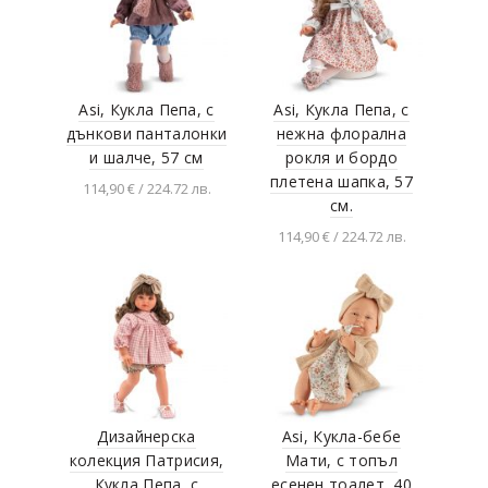
Asi, Кукла Пепа, с
Asi, Кукла Пепа, с
дънкови панталонки
нежна флорална
и шалче, 57 см
рокля и бордо
плетена шапка, 57
114,90 € / 224.72 лв.
см.
Добавяне в
114,90 € / 224.72 лв.
количката
Добавяне в
количката
Дизайнерска
Asi, Кукла-бебе
колекция Патрисия,
Мати, с топъл
Кукла Пепа, с
есенен тоалет, 40