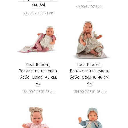
Merkur
см, Asi
49,90 € / 97.6 лв.
69,90 € / 136.71 лв.
Tookyland
Добавяне в
количката
Добавяне в
Popular
количката
Goula
Albus
Ginger Home
Derform
Real Reborn,
Real Reborn,
BACKUP
Реалистична кукла-
Реалистична кукла-
бебе, Емма, 46 см,
бебе, София, 46 см,
Paso
Asi
Asi
Santoro Gorjuss
184,90 € / 361.63 лв.
184,90 € / 361.63 лв.
Издателство Миранда
Добавяне в
Добавяне в
ЕГМОНТ
количката
количката
Top Kids
Cerda