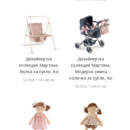
Добавяне в
Crystaland
количката
Добавяне в
количката
Maximus
Jarmelo
HOLA
Schulrucksäcke & Rucksäcke
Nova Rico
Дизайнерска
Дизайнерска
АзБукиВеди
колекция Мартина,
колекция Мартина,
PEPPA PIG
Люлка за кукли, Asi
Модерна зимна
количка за кукли, Asi
korbo
52,90 € / 103.46 лв.
99,50 € / 194.61 лв.
AirFree
Добавяне в
количката
Добавяне в
Jada toys
количката
Lego
Bonikka
Kinderkraft