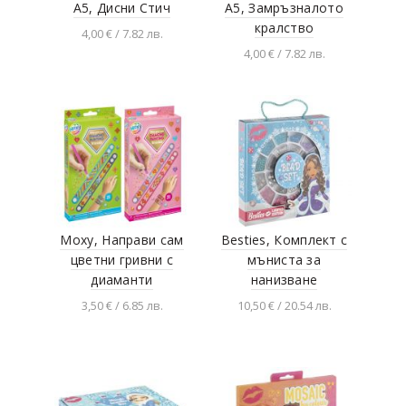
А5, Дисни Стич
А5, Замръзналото
кралство
4,00 € / 7.82 лв.
4,00 € / 7.82 лв.
Добавяне в
количката
Добавяне в
количката
Moxy, Направи сам
Besties, Комплект с
цветни гривни с
мъниста за
диаманти
нанизване
3,50 € / 6.85 лв.
10,50 € / 20.54 лв.
Добавяне в
Разгледай продукта
количката