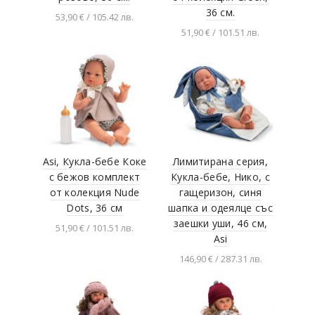
36 см.
53,90 € / 105.42 лв.
51,90 € / 101.51 лв.
Добавяне в
количката
Добавяне в
количката
Asi, Кукла-бебе Коке
Лимитирана серия,
с бежов комплект
Кукла-бебе, Нико, с
от колекция Nude
гащеризон, синя
Dots, 36 см
шапка и одеялце със
заешки уши, 46 см,
51,90 € / 101.51 лв.
Asi
Добавяне в
146,90 € / 287.31 лв.
количката
Добавяне в
количката