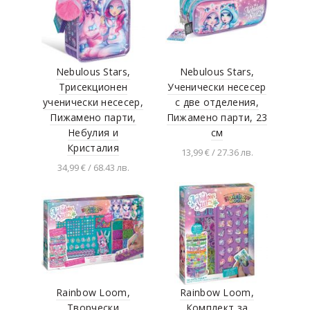
Eitech
emco
Galt Toys
Nebulous Stars,
Nebulous Stars,
Giochi Preziosi
Трисекционен
Ученически несесер
GLOBBER
ученически несесер,
с две отделения,
Пижамено парти,
Пижамено парти, 23
Goki
Небулия и
см
GOLIATH
Кристалия
13,99 € / 27.36 лв.
Gollnest & Kiesel
34,99 € / 68.43 лв.
Добавяне в
количката
HAMA
Добавяне в
количката
Hape
Happytoys
Hasbro
IMC TOYS
Rainbow Loom,
Rainbow Loom,
J. M. Inacio
Творчески
Комплект за