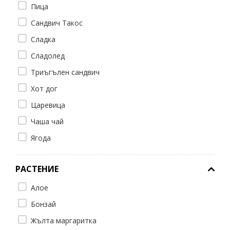
Пица
Сандвич Такос
Сладка
Сладолед
Триъгълен сандвич
Хот дог
Царевица
Чаша чай
Ягода
РАСТЕНИЕ
Алое
Бонзай
Жълта маргаритка