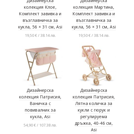
Дизайнерска
Дизайнерска
Educo
колекция Клое,
колекция Мартина,
Комплект завивка и
Комплект завивка и
Vilac
възглавничка за
възглавничка за
small foot
кукла, 56 × 31 см, Asi
кукла, 56 × 31 см, Asi
Kaichi
19,50 € / 38.14 лв.
19,50 € / 38.14 лв.
MagKiss
Добавяне в
Добавяне в
количката
количката
ZHICHENG
Alex
ДАМ
Libellud
Дизайнерска
Дизайнерска
Tronico
колекция Патрисия,
колекция Патрисия,
Lelin Toys
Ваничка с
Лятна количка за
Funning Game Time
повивалник за
кукли с гюрук и
кукла, Asi
регулируема
Grafix
дръжка, 40-46 см,
54,90 € / 107.38 лв.
Folia Bringmann
Asi
Добавяне в