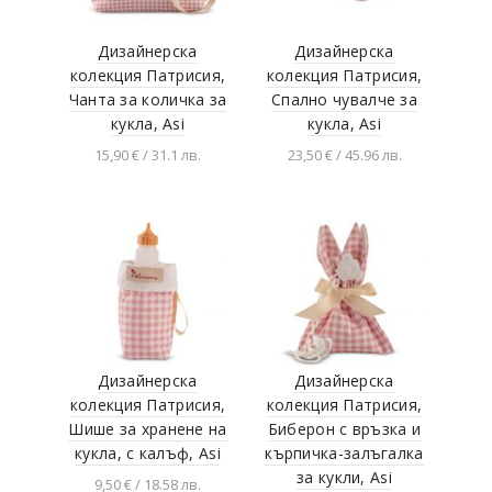
Burak toys
Asi
Дизайнерска
Дизайнерска
колекция Патрисия,
колекция Патрисия,
Smartgames
Чанта за количка за
Спално чувалче за
Nebulous Stars
кукла, Asi
кукла, Asi
15,90 € / 31.1 лв.
23,50 € / 45.96 лв.
Fisher Price
Добавяне в
Добавяне в
Hunter products
количката
количката
Famosa
Weagle
HABA
GONHER
Z-Man Games
Дизайнерска
Дизайнерска
Days of Wonder
колекция Патрисия,
колекция Патрисия,
Шише за хранене на
Биберон с връзка и
AGU
кукла, с калъф, Asi
кърпичка-залъгалка
Headu
за кукли, Asi
9,50 € / 18.58 лв.