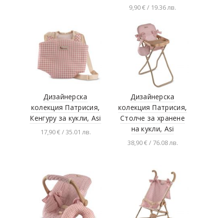
TookyToy
9,90 € / 19.36 лв.
Добавяне в
количката
Добавяне в
RASTAR
количката
Sikla
Beileshi
Toy
Clementoni
Дизайнерска
Дизайнерска
Ocie
колекция Патрисия,
колекция Патрисия,
Baby Philos
Кенгуру за кукли, Asi
Столче за хранене
на кукли, Asi
Floss & Rock
17,90 € / 35.01 лв.
38,90 € / 76.08 лв.
Добавяне в
Rex London
количката
Добавяне в
New Classic Toys
количката
WinFun
GEOSMART
Blocki