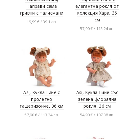
Dickie toys
Направи сама
елегантна рокля от
гривни с талисмани
колекция Хара, 36
Teifoc
см
19,99 € / 39.1 лв.
THAMES & KOSMOS
57,90 € / 113.24 лв.
Добавяне в
The Puppet Company
количката
Добавяне в
количката
Tolocar
TOPGAL
Totum
Trousselier
Vilac D
Asi, Кукла Гийе с
Asi, Кукла Гийе със
Welly
пролетно
зелена флорална
Woodyland
гащеризонче, 36 см
рокля, 36 см
ZANZOON
57,90 € / 113.24 лв.
54,90 € / 107.38 лв.
Издателство Фют
Добавяне в
Добавяне в
количката
количката
Клевър Бук