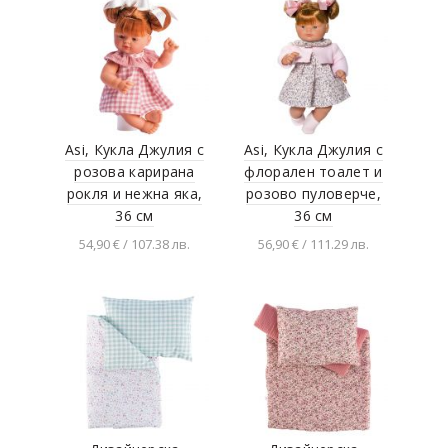
Малки гении, BrainBox
Papo
SentoSphere
INCUBABIES
EDU TOYS
Asi, Кукла Джулия с
Asi, Кукла Джулия с
розова карирана
флорален тоалет и
Loko Toys
рокля и нежна яка,
розово пуловерче,
LAMAGIK
36 см
36 см
Shantou MZ Model Co.
54,90 € / 107.38 лв.
56,90 € / 111.29 лв.
QUNXING
Добавяне в
Добавяне в
количката
количката
SULONG TOYS
Three Three Six Toys
UniToys
Барт
TOSHIBA