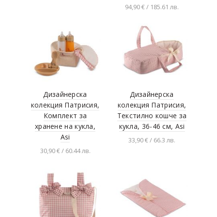
Heimess
94,90 € / 185.61 лв.
количката
Добавяне в
House of marbles
количката
Lorelli toys
Nattou
BASS & BASS
Edison Giocattoli
Дизайнерска
Дизайнерска
Beluga
колекция Патрисия,
колекция Патрисия,
Kinsmart
Комплект за
Текстилно кошче за
хранене на кукла,
кукла, 36-46 см, Asi
Tini Toys
Asi
33,90 € / 66.3 лв.
Dede toys
30,90 € / 60.44 лв.
Добавяне в
TechnoK toys
количката
Добавяне в
количката
OrioN toys
Xie Jia
Janod