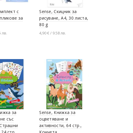
омплект с
Sense, Скицник за
 пликове за
рисуване, А4, 30 листа,
80 g
5 лв.
4,90 € / 9.58 лв.
Добавяне в количката
й продукта
нижка за
Sense, Книжка за
не със
оцветяване и
 Страшни
активности, 64 стр.,
 24 стр
Кончета