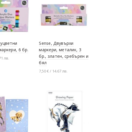
вуцветни
Sense, Двувърхи
маркери, 6 бр.
маркери, металик, 3
бр., златен, сребърен и
71 лв.
бял
не в количката
7,50 € / 14.67 лв.
Добавяне в количката