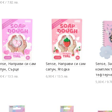
0 € / 7.82 лв.
Разгледай продукта
Добавяне в количката
nse, Направи си сам
Sense, Направи си сам
Sense, З
пун, Сърце
сапун, Ягодка
комплект
тефтерче
0 € / 13.5 лв.
6,90 € / 13.5 лв.
5,00 € / 9.7
Добавяне в количката
Добавяне в количката
Добавя