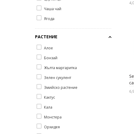
4,0
Чаша чай
Ягода
РАСТЕНИЕ
Алое
Бонзай
Жълта маргаритка
Se
Зелен сукулент
са
Змийско растение
6,9
Кактус
Кала
Монстера
Орхидея