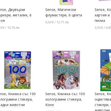
nse, Двувърхи
Sense, Магически
Sense, К
ркери, металик, 6
флумастери, 6 цвята
хартия и
роя
писма
6,50 € / 12.71 лв.
50 € / 10.76 лв.
3,50 € / 6.8
Добавяне в количката
Добавяне в количката
Разгледа
nse, Книжка със 100
Sense, Книжка със 100
Sense, К
лограмни стикера,
холограмни стикера,
оцветява
ладки животни
Коне
стикери,
животни,