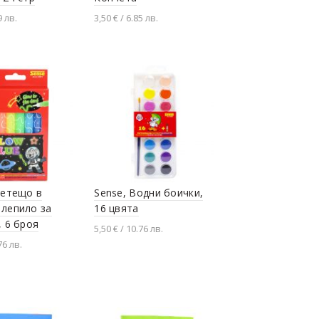
9 лв.
3,50 € / 6.85 лв.
не в количката
Добавяне в количката
ветещо в
Sense, Водни боички,
лепило за
16 цвята
, 6 броя
5,50 € / 10.76 лв.
76 лв.
Добавяне в количката
не в количката