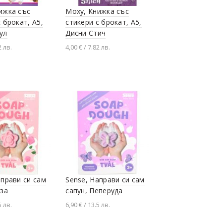
ижка със
Moxy, Книжка със
 брокат, А5,
стикери с брокат, А5,
ул
Дисни Стич
2 лв.
4,00 € / 7.82 лв.
не в количката
Добавяне в количката
аправи си сам
Sense, Направи си сам
оза
сапун, Пеперуда
5 лв.
6,90 € / 13.5 лв.
не в количката
Добавяне в количката