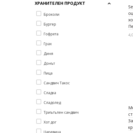
ХРАНИТЕЛЕН ПРОДУКТ
Пъзели до 2000 елемента
Se
о
Пъзели до 3000 елемента
Броколи
хо
Пъзели до 4000 елемента
Бургер
П
Пъзели до 5000 елемента
Гофрета
4,0
Пъзели до 6000 елемента
Грах
Пъзели до 8000 елемента
Диня
Донът
Пица
Сандвич Такос
Сладка
Сладолед
Mo
Триъгълен сандвич
ст
З
Хот дог
к
Царевица