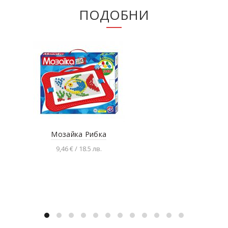
ПОДОБНИ
Мозайка Рибка
Дет
9,46 € / 18.5 лв.
Добавяне в количката