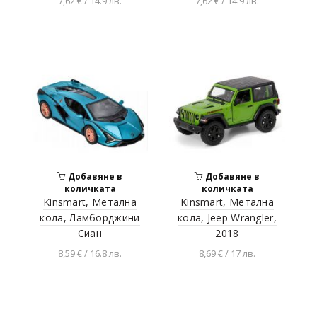
7,62 € / 14.9 лв.
7,62 € / 14.9 лв.
Добавяне в
Добавяне в
количката
количката
Добавяне в
Добавяне в
количката
количката
Kinsmart, Метална
Kinsmart, Метална
кола, Ламборджини
кола, Jeep Wrangler,
Сиан
2018
8,59 € / 16.8 лв.
8,69 € / 17 лв.
Разгледай продукта
Разгледай продукта