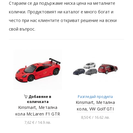
Стараем се да подържаме ниска цена на металните
колички. Продуктовият ни каталог е много богат и
често при нас клиентите откриват решение на всеки
свой въпрос.
Добавяне в
Разгледай продукта
количката
Kinsmart, Метална
Kinsmart, Метална
кола, VW Golf GTI
кола McLaren F1 GTR
8,50 € / 16.62 лв.
7,62 € / 14.9 лв.
Добавяне в
количката