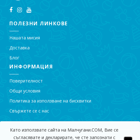
ПОЛЕЗНИ ЛИНКОВЕ
Нашата мисия
Доставка
Блог
ИНФОРМАЦИЯ
Поверителност
Общи условия
Политика за използване на бисквитки
Свържете се с нас
Като използвате сайта на Малчугани.COM, Вие се
съгласявате и декларирате, че сте запознати с
© 2009 - 2018 Магазин за Детски Играчки "Малчугани".