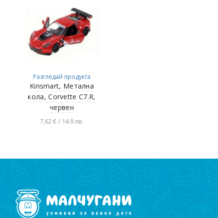
Разгледай продукта
Kinsmart, Метална
кола, Corvette C7.R,
червен
7,62 € / 14.9 лв.
Добавяне в
количката