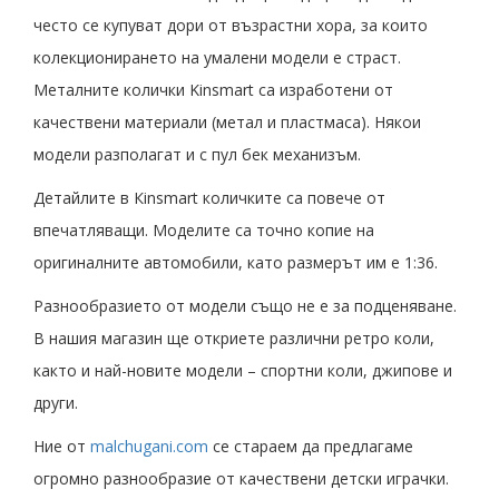
често се купуват дори от възрастни хора, за които
колекционирането на умалени модели е страст.
Металните колички Kinsmart са изработени от
качествени материали (метал и пластмаса). Някои
модели разполагат и с пул бек механизъм.
Детайлите в Кinsmart количките са повече от
впечатляващи. Моделите са точно копие на
оригиналните автомобили, като размерът им е 1:36.
Разнообразието от модели също не е за подценяване.
В нашия магазин ще откриете различни ретро коли,
както и най-новите модели – спортни коли, джипове и
други.
Ние от
malchugani.com
се стараем да предлагаме
огромно разнообразие от качествени детски играчки.