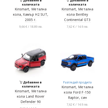
Добавяне в
Добавяне в
количката
количката
Kinsmart, Метална
Kinsmart, Метална
кола, Хамър H2 SUT,
кола Bentley
2005 г.
Continental GT3
9,66 € / 18.89 лв.
7,62 € / 14.9 лв.
Разгледай продукта
Разгледай продукта
Добавяне в
Разгледай продукта
количката
Kinsmart, Метална
Kinsmart, Метална
кола Ford F-150
кола Land Rover
Raptor, син
Defender 90
7,62 € / 14.9 лв.