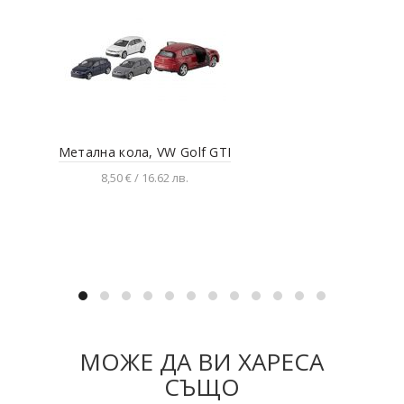
Метална кола, VW Golf GTI
Aud
8,50 € / 16.62 лв.
Добавяне в количката
МОЖЕ ДА ВИ ХАРЕСА
СЪЩО