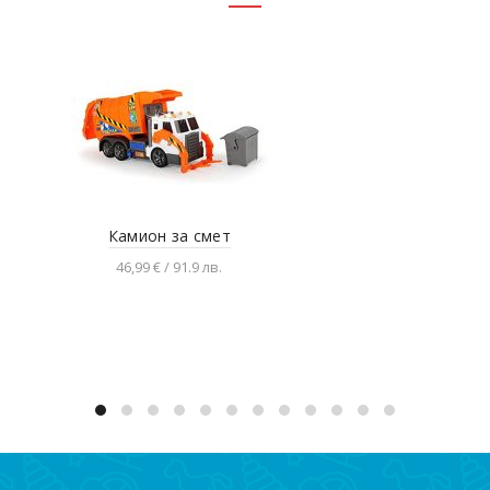
Камион за смет
Мет
46,99 € / 91.9 лв.
Добавяне в количката