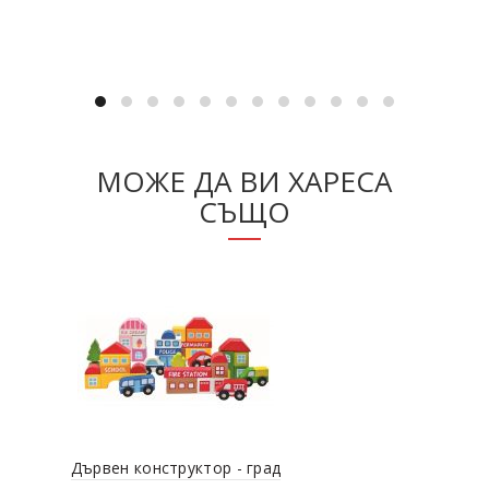
Разгледай продукта
МОЖЕ ДА ВИ ХАРЕСА
СЪЩО
Дървен конструктор - град
Кам