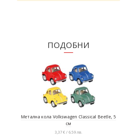
ПОДОБНИ
Метална кола Volkswagen Classical Beetle, 5
Мет
см
3,37 € / 6.59 лв.