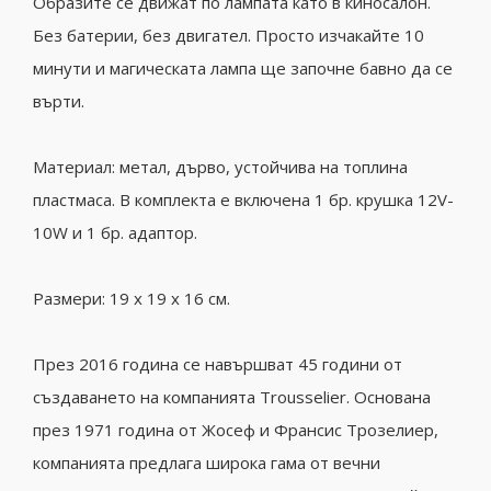
Образите се движат по лампата като в киносалон.
Без батерии, без двигател. Просто изчакайте 10
минути и магическата лампа ще започне бавно да се
върти.
Материал: метал, дърво, устойчива на топлина
пластмаса. В комплекта е включена 1 бр. крушка 12V-
10W и 1 бр. адаптор.
Размери: 19 x 19 x 16 см.
През 2016 година се навършват 45 години от
създаването на компанията Trousselier. Основана
през 1971 година от Жосеф и Франсис Трозелиер,
компанията
предлага широка гама от вечни