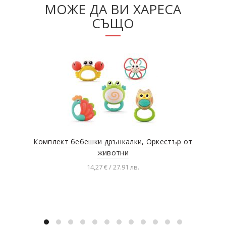
МОЖЕ ДА ВИ ХАРЕСА
СЪЩО
Комплект бебешки дрънкалки, Оркестър от
Беб
животни
14,27 € / 27.91 лв.
Добавяне в количката