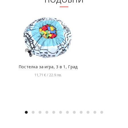
Постелка за игра, 3 в 1, Град
Ко
11,71 € / 22.9 лв.
Добавяне в количката