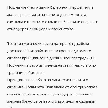
Нощна магическа лампа Балерина - перфектният
аксесоар за стаята на вашето дете. Нежната
светлина и цветните снимки на балерини създават
атмосфера на комфорт и спокойствие.
Този тип магически лампи датират от дълбока
древност. За изработката им производителят е
следвал принципите на древни японски традиции.
Подменил е само източника на светлина, който по
традиция е бил свещ.
Принципът на работа на магическите лампи е
следният: Топлината, излъчвана от електрическата
крушка завърта перката, цилиндърът в лампата
започва бавно да се върти и картинките оживяват.