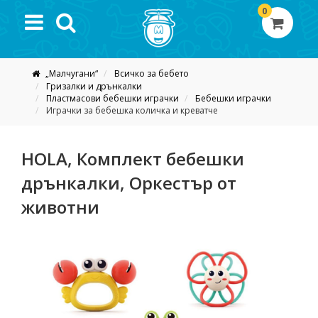
0
„Малчугани“
Всичко за бебето
Гризалки и дрънкалки
Пластмасови бебешки играчки
Бебешки играчки
Играчки за бебешка количка и креватче
HOLA, Комплект бебешки
дрънкалки, Оркестър от
животни