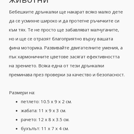
Бебешките дрънкалки ще накарат всяко малко дете
да се усмихне широко и да протегне ръчичките си
към тях.
Те не просто ще забавляват малчуганите,
но и ще се отразят благоприятно върху вашата
фина моторика.
Развивайте двигателните умения, а
пък хармоничните цветове засягат ефективността
на зрението.
Всяка една от тези дрънкалки
преминава през проверки за качество и безопасност.
Размери на:
петлето: 10.5 х 9 х 2 см.
жабата: 11 х 9 х 3 см.
рачето: 12 х 8 х 3.5 см.
бухълът: 11 х 7 х 4 см.