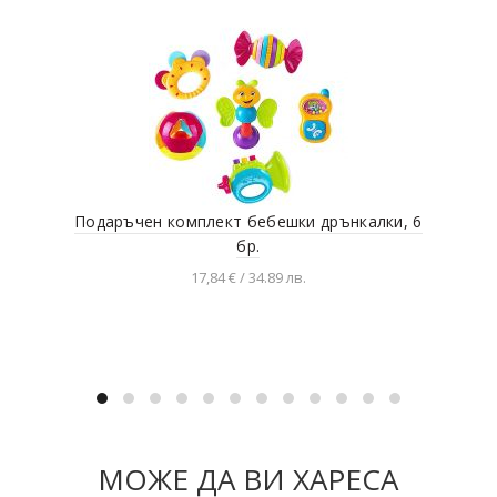
Подаръчен комплект бебешки дрънкалки, 6
Беб
бр.
17,84 € / 34.89 лв.
Добавяне в количката
МОЖЕ ДА ВИ ХАРЕСА