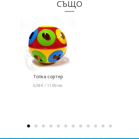
СЪЩО
Топка сортер
М
6,08 € / 11.89 лв.
Добавяне в количката