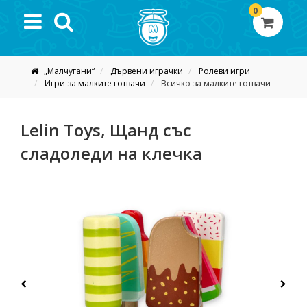
0
„Малчугани“
Дървени играчки
Ролеви игри
Игри за малките готвачи
Всичко за малките готвачи
Lelin Toys, Щанд със
сладоледи на клечка