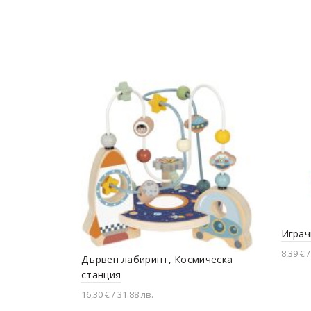
Играч
8,39 € /
Дървен лабиринт, Космическа
станция
Доба
16,30 € / 31.88 лв.