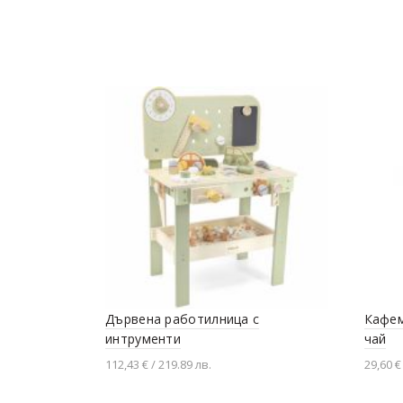
Дървена работилница с
Кафем
интрументи
чай
112,43 € / 219.89 лв.
29,60 €
Добавяне в количката
Доба