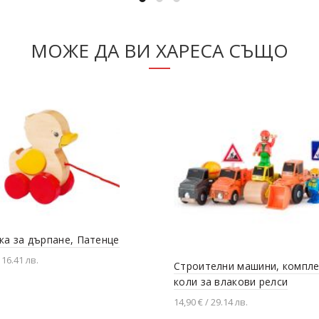
МОЖЕ ДА ВИ ХАРЕСА СЪЩО
ка за дърпане, Патенце
 16.41 лв.
Строителни машини, компле
коли за влакови релси
вяне в количката
14,90 € / 29.14 лв.