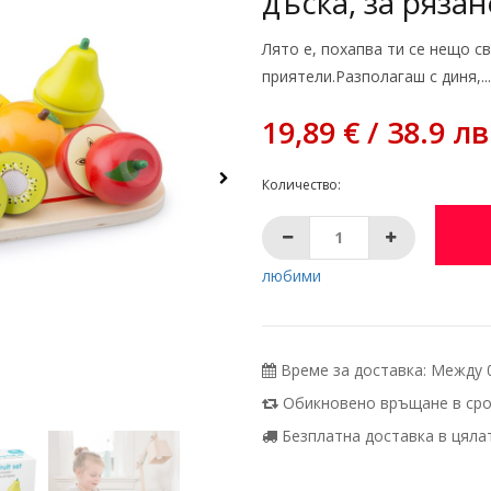
дъска, за рязан
Лято е, похапва ти се нещо с
приятели.Разполагаш с диня,..
19,89 € / 38.9 лв
Количество:
любими
Време за доставка: Между 07
Обикновено връщане в срок
Безплатна доставка в цялата