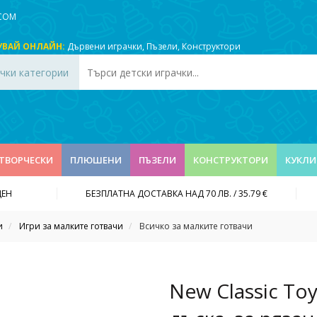
.COM
УВАЙ ОНЛАЙН:
Дървени играчки
,
Пъзели
,
Конструктори
чки категории
ТВОРЧЕСКИ
ПЛЮШЕНИ
ПЪЗЕЛИ
КОНСТРУКТОРИ
КУКЛИ
ДЕН
БЕЗПЛАТНА ДОСТАВКА НАД 70 ЛВ. / 35.79 €
и
Игри за малките готвачи
Всичко за малките готвачи
New Classic To