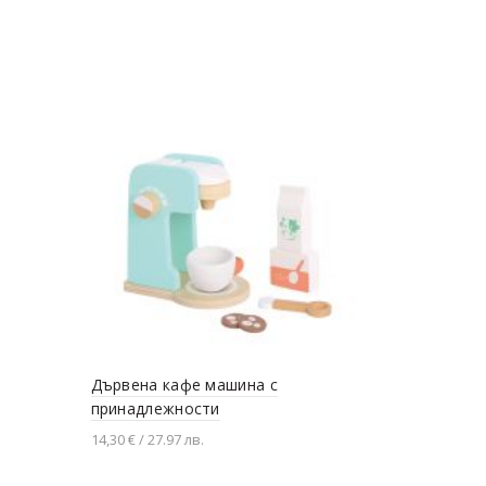
Плодове в
39,60 € / 77.4
Добавяне
Дървена кафе машина с
принадлежности
14,30 € / 27.97 лв.
Добавяне в количката