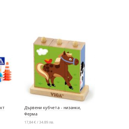
Къщата на
53,63 € / 104
кт
Дървени кубчета - низанки,
Добавяне
Ферма
17,84 € / 34.89 лв.