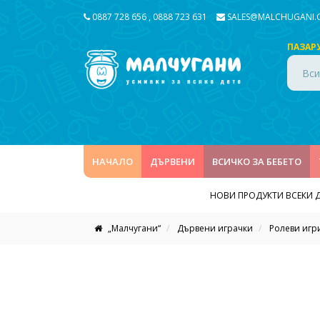
0887 728 656
,
0888 723 631
SALES@MALCHUGANI
ПАЗАР
Вси
НАЧАЛО
ДЪРВЕНИ
ВСИЧКО ЗА БЕБЕТО
НОВИ ПРОДУКТИ ВСЕКИ 
„Малчугани“
Дървени играчки
Ролеви игр