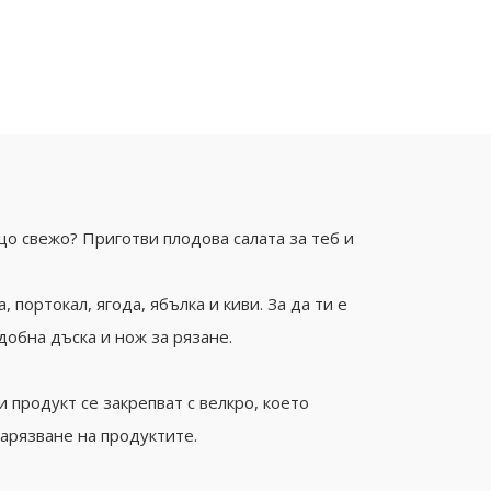
ещо свежо? Приготви плодова салата за теб и
, портокал, ягода, ябълка и киви. За да ти е
добна дъска и нож за рязане.
 продукт се закрепват с велкро, което
арязване на продуктите.