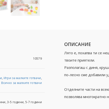
ОПИСАНИЕ
Лято е, похапва ти се н
10579
твоите приятели.
Разполагаш с диня, круша
по-лесно сме добавили у
ри
,
Игри за малките готвачи
,
Всичко за малките готвачи
Отделните части на всеки
позволява многократно н
ини, 3-5 години, 5-7 години