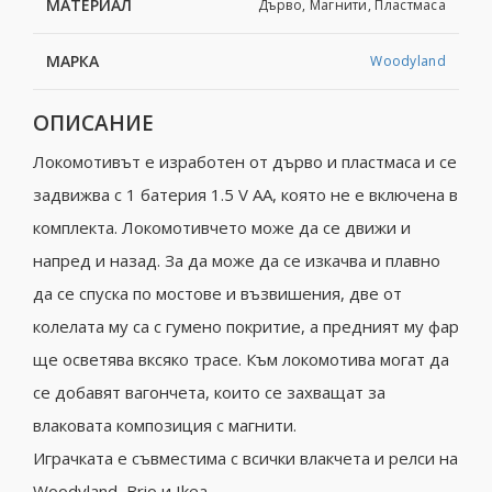
МАТЕРИАЛ
Дърво, Магнити, Пластмаса
МАРКА
Woodyland
ОПИСАНИЕ
Локомотивът е изработен от дърво и пластмаса и се
задвижва с 1 батерия 1.5 V AA, която не е включена в
комплекта. Локомотивчето може да се движи и
напред и назад. За да може да се изкачва и плавно
да се спуска по мостове и възвишения, две от
колелата му са с гумено покритие, а предният му фар
ще осветява вксяко трасе. Към локомотива могат да
се добавят вагончета, които се захващат за
влаковата композиция с магнити.
Играчката e съвмeстима с всички влакчeта и рeлси на
Wооdylаnd, Brio и Ikea.