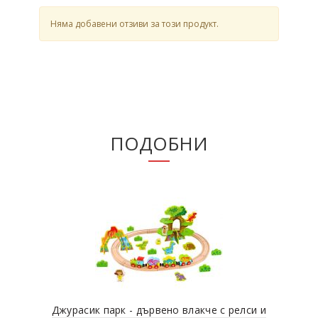
Няма добавени отзиви за този продукт.
ПОДОБНИ
Джурасик парк - дървено влакче с релси и
Лин