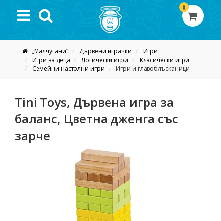
0
„Малчугани“
Дървени играчки
Игри
Игри за деца
Логически игри
Класически игри
Семейни настолни игри
Игри и главоблъсканици
Tini Toys, Дървена игра за
баланс, Цветна дженга със
зарче