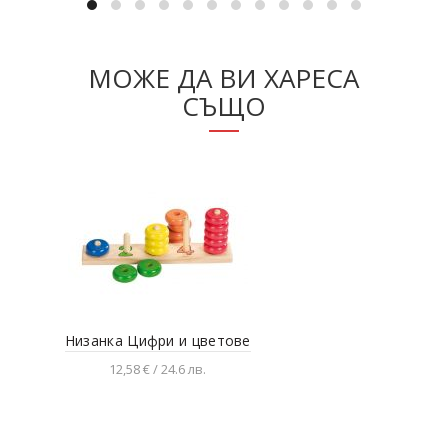
МОЖЕ ДА ВИ ХАРЕСА
СЪЩО
Низанка Цифри и цветове
Дър
12,58 € / 24.6 лв.
Добавяне в количката