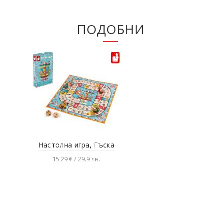
ПОДОБНИ
Настолна игра, Гъска
Игр
15,29 € / 29.9 лв.
Добавяне в количката