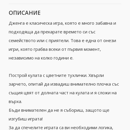
ОПИСАНИЕ
Дженга е класическа игра, която е много забавна и
подходяща да прекарате времето си със
семейството или с приятели. Това е една от онези
игри, която грабва всеки от първия момент,
независимо на колко години е.
Построй кулата с цветните тухлички. Хвърли
зарчето, опитай да извадиш внимателно плочка със
същия цвят от долната част на кулата и я сложи на
върха.
Бъди внимателен да не я събориш, защото ще
изгубиш играта!
За да спечелите играта са ви необходими логика,