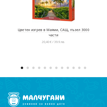
Цветен изгрев в Маями, САЩ, пъзел 3000
До
части
20,40 € / 39.9 лв.
Добавяне в количката