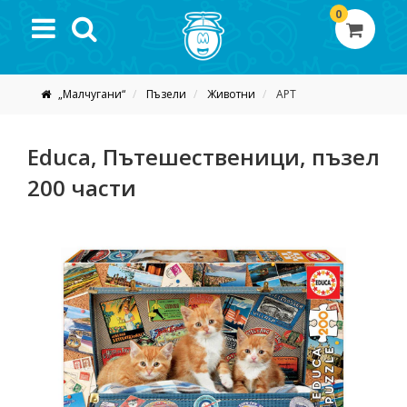
0
„Малчугани“
Пъзели
Животни
АРТ
Educa, Пътешественици, пъзел
200 части