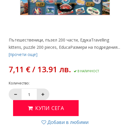
Пътешественици, пъзел 200 части, ЕдукаTravelling
kittens, puzzle 200 pieces, EducаРазмери на подредения...
[прочети още]
7,11 € / 13.91 лв.
В НАЛИЧНОСТ
Количество:
КУПИ СЕГА
Добави в любими