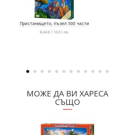
Пристанището, пъзел 500 части
Най
8,44 € / 16.51 лв.
Добавяне в количката
МОЖЕ ДА ВИ ХАРЕСА
СЪЩО