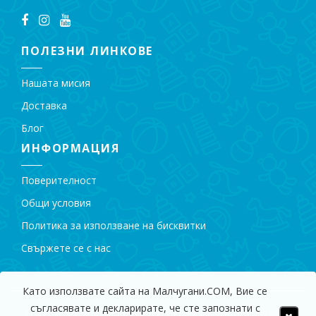
ПОЛЕЗНИ ЛИНКОВЕ
Нашата мисия
Доставка
Блог
ИНФОРМАЦИЯ
Поверителност
Общи условия
Политика за използване на бисквитки
Свържете се с нас
Като използвате сайта на Малчугани.COM, Вие се
съгласявате и декларирате, че сте запознати с
© 2009 - 2018 Магазин за Детски Играчки "Малчугани".