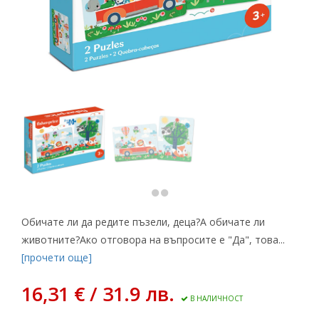
Обичате ли да редите пъзели, деца?А обичате ли
животните?Ако отговора на въпросите е "Да", това...
[прочети още]
16,31 € / 31.9 лв.
В НАЛИЧНОСТ