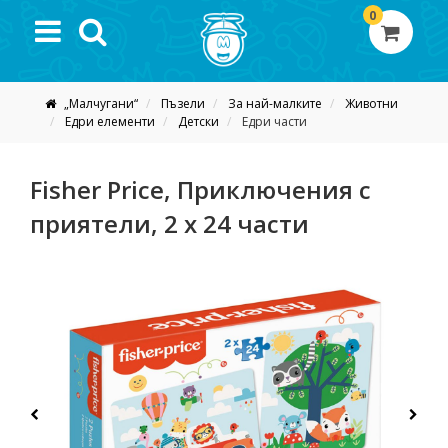
0
„Малчугани“
Пъзели
За най-малките
Животни
Едри елементи
Детски
Eдри части
Fisher Price, Приключения с
приятели, 2 х 24 части