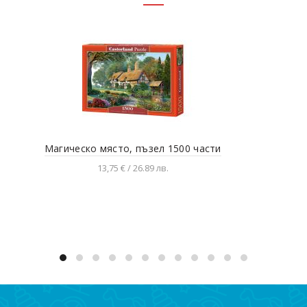
Магическо място, пъзел 1500 части
Път
13,75 € / 26.89 лв.
Добавяне в количката