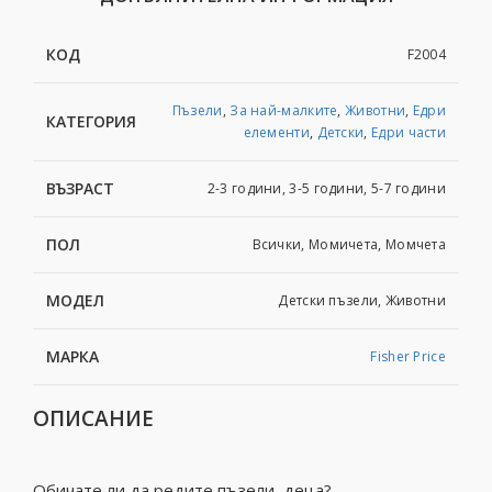
КОД
F2004
Пъзели
,
За най-малките
,
Животни
,
Едри
КАТЕГОРИЯ
елементи
,
Детски
,
Eдри части
ВЪЗРАСТ
2-3 години, 3-5 години, 5-7 години
ПОЛ
Всички, Момичета, Момчета
МОДЕЛ
Детски пъзели, Животни
МАРКА
Fisher Price
ОПИСАНИЕ
Обичате ли да редите пъзели, деца?