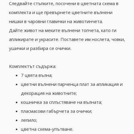
Следвайте стъпките, посочени в цветната схема в
комплекта и ще превърнете цветните вълнени
нишки в чаровни главички на животинчета.
Дайте живот на меките вълнени топчета, като ги
апликирате и украсите. Поставете им нослета, човки,
ушички и разбира се очички.
Комплектът съдържа:
7 цвята вълна;
цветни вълнени парченца плат за апликация и
декорация на животните;
кошничка за сплъстяване на вълната;
пласмасови габърчета за очички;
лепило;
цветна схема-упътване.