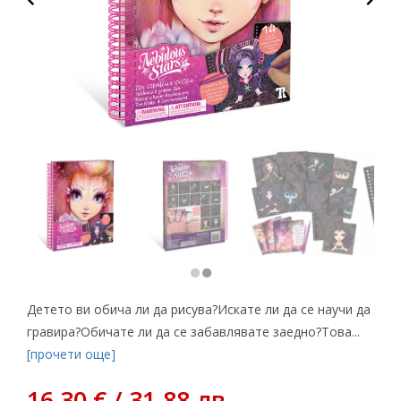
Детето ви обича ли да рисува?Искате ли да се научи да
гравира?Обичате ли да се забавлявате заедно?Това...
[прочети още]
16,30 € / 31.88 лв.