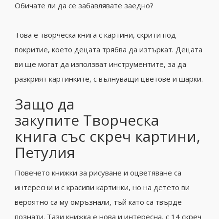
Обичате ли да се забавлявате заедно?
Това е творческа книга с картини, скрити под
покритие, което децата трябва да изтъркат. Децата
ви ще могат да използват инструментите, за да
разкрият картинките, с вълнуващи цветове и шарки.
Защо да
закупите Творческа
книга със скреч картини,
Петулия
Повечето книжки за рисуване и оцветяване са
интересни и с красиви картинки, но на детето ви
вероятно са му омръзнали, тъй като са твърде
познати. Тази книжка е нова и интересна, с 14 скреч