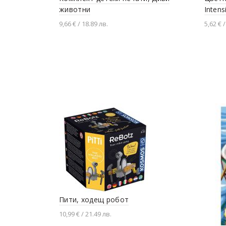
животни
Intens
9,66 € / 18.89 лв.
5,62 € /
Добавяне в количката
Доба
Пити, ходещ робот
10,99 € / 21.49 лв.