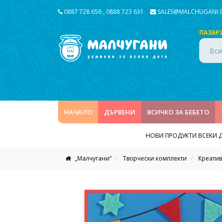
0887 728 656
,
0888 723 631
SALES@MALCHUGANI
ПАЗАР
Вси
НАЧАЛО
ДЪРВЕНИ
ВСИЧКО ЗА БЕБЕТО
НОВИ ПРОДУКТИ ВСЕКИ 
„Малчугани“
Творчески комплекти
Креатив