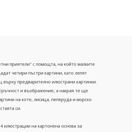
тни приятели" с помощта, на който малките
адат четири пъстри картини, като лепят
ц върху предварително илюстрани картинки.
сръчност и въображение, а накрая те ще
артини на коте, лисица, пеперуда и морско
стаята си.
 4 илюстрации на картонена основа за