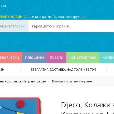
.COM
УВАЙ ОНЛАЙН:
Дървени играчки
,
Пъзели
,
Конструктори
чки категории
ТВОРЧЕСКИ
ПЛЮШЕНИ
ПЪЗЕЛИ
КОНСТРУКТОРИ
КУКЛИ
ДЕН
БЕЗПЛАТНА ДОСТАВКА НАД 70 ЛВ. / 35.79 €
ни комплекти, Направи си сам
Комплекти за апликиране
Djeco, Колажи 