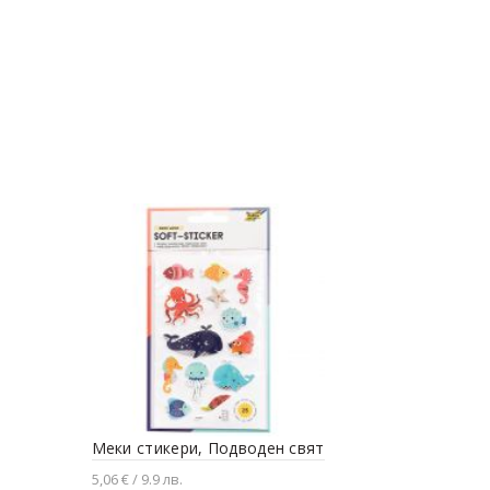
Меки стикери, Подводен свят
5,06 € / 9.9 лв.
Дизайнерс