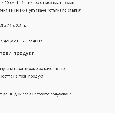
 20 см, 114 стикера от мек плат - филц,
енти и книжка-упътване "стъпка по стъпка".
5 х 21 х 2.5 см
 деца от 3 - 6 години.
 този продукт
чугани гарантираме за качеството
ността на този продукт.
 до 30 дни след неговото получаване.