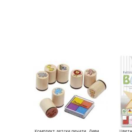
Комплект детски печати, Диви
Цветн