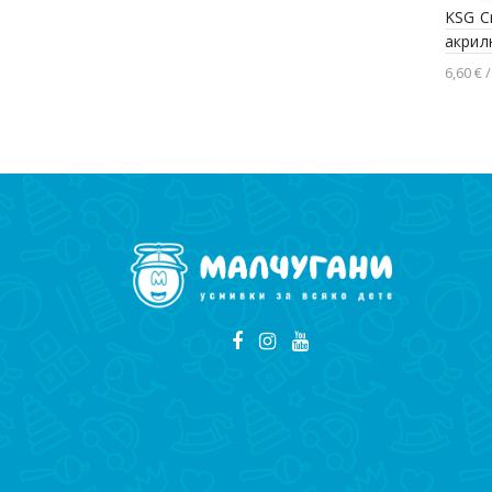
Добавяне в количката
KSG C
акрил
6,60 € /
Доба