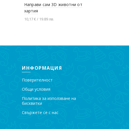
Направи сам 3D животни от
Кутия за б
хартия
стикери з
10,17 € / 19.89 лв.
10,50 € / 20.5
Добавяне в количката
Добавяне
ИНФОРМАЦИЯ
Поверителност
Общи условия
Политика за използване на
бисквитки
Свържете се с нас