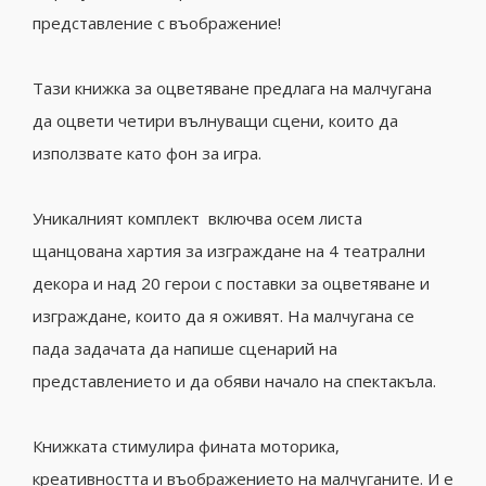
представление с въображение!
Тази книжка за оцветяване предлага на малчугана
да оцвети четири вълнуващи сцени, които да
използвате като фон за игра.
Уникалният комплект включва осем листа
щанцована хартия за изграждане на 4 театрални
декора и над 20 герои с поставки за оцветяване и
изграждане, които да я оживят. На малчугана се
пада задачата да напише сценарий на
представлението и да обяви начало на спектакъла.
Книжката стимулира фината моторика,
креативността и въображението на малчуганите. И е