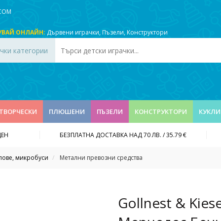
.COM
УВАЙ ОНЛАЙН:
Дървени играчки
,
Пъзели
,
Конструктори
чки категории
ТВОРЧЕСКИ
ПЛЮШЕНИ
ПЪЗЕЛИ
КОНСТРУКТОРИ
КУКЛИ
ДЕН
БЕЗПЛАТНА ДОСТАВКА НАД 70 ЛВ. / 35.79 €
пове, микробуси
Метални превозни средства
Gollnest & Kies