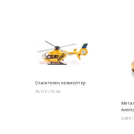
Спасителен хеликоптер
28,12 € / 55 лв.
Добавяне в количката
Метал
Avent
6,08 € /
Доба