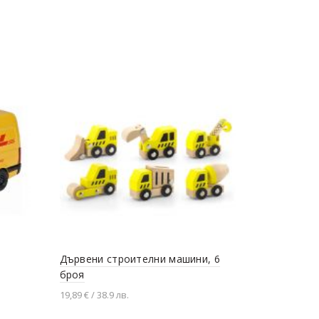
Дървени строителни машини, 6
Камиони и
броя
асортимен
19,89 € / 38.9 лв.
5,06 € / 9.9 л
Добавяне в количката
Добавяне