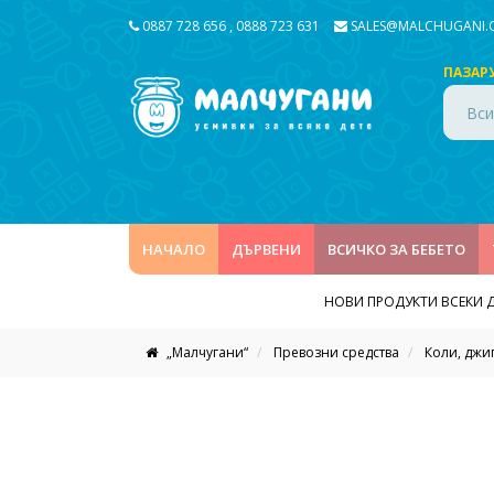
0887 728 656
,
0888 723 631
SALES@MALCHUGANI
ПАЗАР
Вси
НАЧАЛО
ДЪРВЕНИ
ВСИЧКО ЗА БЕБЕТО
НОВИ ПРОДУКТИ ВСЕКИ 
„Малчугани“
Превозни средства
Коли, джи