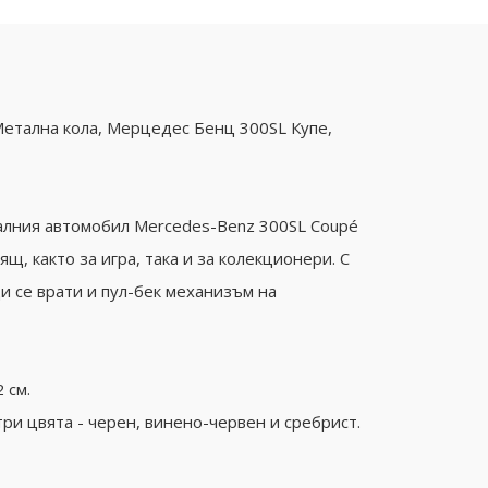
 Метална кола, Мерцедес Бенц 300SL Купе,
алния автомобил Mercedes-Benz 300SL Coupé
щ, както за игра, така и за колекционери. С
и се врати и пул-бек механизъм на
 см.
три цвята - черен, винено-червен и сребрист.