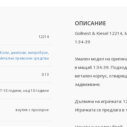
ОПИСАНИЕ
Gollnest & Kiesel 12214,
12214
1:34-39
,
Коли, джипове, микробуси
,
Метални превозни средства
Умален модел на оригин
в мащаб 1:34-39. Подходя
0.13
метален корпус, отварящ
задвижване.
 7-10 години, над 10 години
Дължина на играчката: 12
Играчката се предлага в 
в кутия с прозорче
Цената е за един брой.