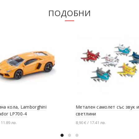
ПОДОБНИ
на кола, Lamborghini
Метален самолет със звук и
ador LP700-4
светлини
 11.89 лв.
8,90 € / 17.41 лв.
вяне в количката
Добавяне в количката