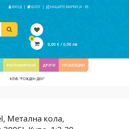
ВХОД
|
БЛОГ
|
НАШИТЕ МАРКИ (А - Я)
0
0,00 € / 0,00 лв
РЕКЛАМИРАНИ
ДРУГИ
ПРОМОЦИИ
КЛУБ "РОЖДЕН ДЕН"
el, Метална кола,