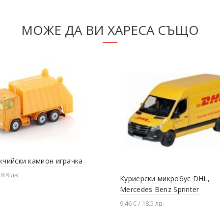
МОЖЕ ДА ВИ ХАРЕСА СЪЩО
кчийски камион играчка
 8.9 лв.
Куриерски микробус DHL,
Mercedes Benz Sprinter
вяне в количката
9,46 € / 18.5 лв.
Добавяне в количката