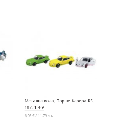
Ford GT 20
8,59 € / 16.8 
Добавяне
Метална кола, Порше Карера RS,
197, 1:4-9
6,03 € / 11.79 лв.
Добавяне в количката