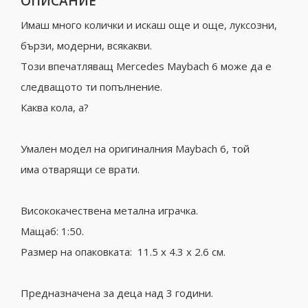
ОПИСАНИЕ
Имаш много колички и искаш още и още, луксозни,
бързи, модерни, всякакви.
Този впечатляващ Mercedes Мaybach 6 може да е
следващото ти попълнение.
Каква кола, а?
Умален модел на оригиналния Мaybach 6, той
има отварящи се врати.
Висококачествена метална играчка.
Мащаб: 1:50.
Размер на опаковката: 11.5 x 4.3 х 2.6 см.
Предназначена за деца над 3 години.