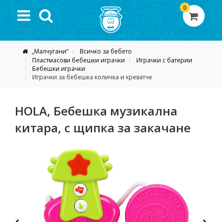
0
„Малчугани“
Всичко за бебето
Пластмасови бебешки играчки
Играчки с батерии
Бебешки играчки
Играчки за бебешка количка и креватче
HOLA, Бебешка музикална
китара, с щипка за закачане