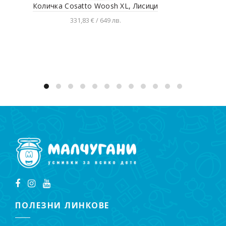
Количка Cosatto Woosh XL, Лисици
Кол
331,83 € / 649 лв.
Добавяне в количката
ПОЛЕЗНИ ЛИНКОВЕ