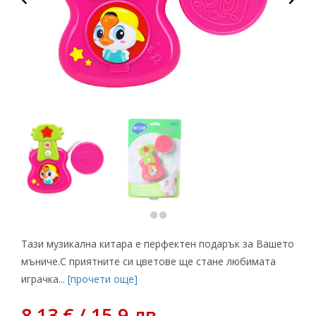
Тази музикална китара е перфектен подарък за Вашето
мъниче.С приятните си цветове ще стане любимата
играчка...
[прочети още]
8,13 € / 15.9 лв.