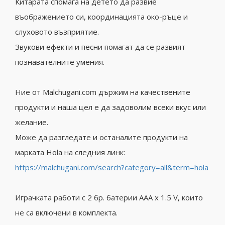
Китарата спомага на детето да развие
въображението си, координацията око-ръце и
слуховото възприятие.
Звукови ефекти и песни помагат да се развият
познавателните умения.
Ние от Malchugani.com държим на качествените
продукти и наша цел е да задоволим всеки вкус или
желание.
Може да разгледате и останалите продукти на
марката Hola на следния линк:
https://malchugani.com/search?category=all&term=hola
Играчката работи с 2 бр. батерии AAA x 1.5 V, които
не са включени в комплекта.