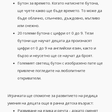
Бутон за времето.
Когато натиснете бутона,
ще чуете какво ще бъде времето.
То може да
бъде облачно, слънчево, дъждовно, мъгливо
или снежно.
20 големи бутона с цифри от 0 до 9. Тези
бутони ще научат децата да произнасят
цифри от 0 до 9 на английски езин, както и
бързо и неусетно ще се научат да броят.
Големият светещ бутон с изобразено пате ще
привлече погледите на любопитните
откриватели.
Играчката ще спомогне за развитието на редица
умения на децата още в ранна детска възраст:
Развиване на езика и речта - докато сменят