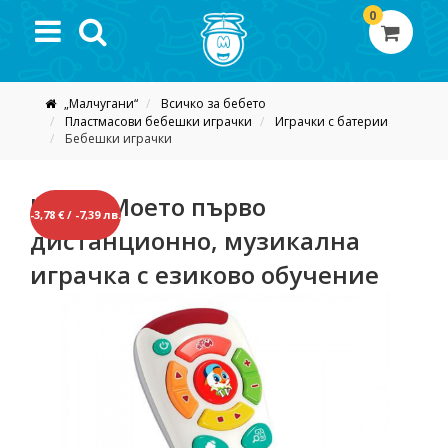
0
„Малчугани“
Всичко за бебето
Пластмасови бебешки играчки
Играчки с батерии
Бебешки играчки
HOLA, Моето първо
-3,78 € / -7,39 лв.
дистанционно, музикална
играчка с езиково обучение