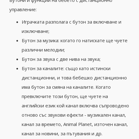
Бутони и функции на бебето с дистанционно
управление:
Играчката разполага с бутон за включване и
изключване;
Бутон за музика: когато го натискате ще чуете
различни мелодии;
Бутон за звука с две нива на звука;
Бутон за каналите: също като истински
дистанционни, и това бебешко дистанционно
има бутон за смяна на каналите.
Когато
превключите този бутон, ще чуете на
английски език кой канал включва съпроводено
отново със звукови ефекти - музикален канал,
канал за времето, Animal Planet, източен канал,
канал за новини, за пътувания и др.