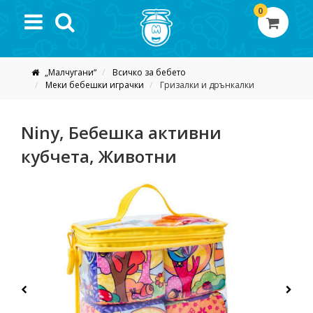
0
„Малчугани“
Всичко за бебето
Меки бебешки играчки
Гризалки и дрънкалки
Niny, Бебешка активни
кубчета, Животни