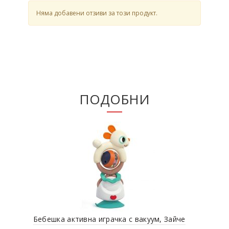
Няма добавени отзиви за този продукт.
ПОДОБНИ
Бебешка активна играчка с вакуум, Зайче
Беб