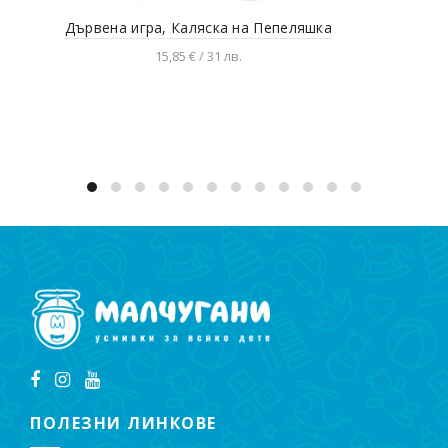
Дървена игра, Каляска на Пепеляшка
Сен
15,85 € / 31 лв.
Добавяне в количката
ПОЛЕЗНИ ЛИНКОВЕ