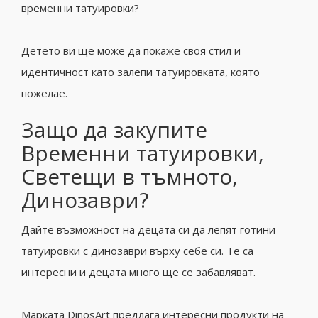
временни татуировки?
Детето ви ще може да покаже своя стил и
идентичност като залепи татуировката, която
пожелае.
Защо да закупите
Временни татуировки,
Светещи в тъмното,
Динозаври?
Дайте възможност на децата си да лепят готини
татуировки с динозаври върху себе си. Те са
интересни и децата много ще се забавляват.
Марката DinosArt предлага интересни продукти на