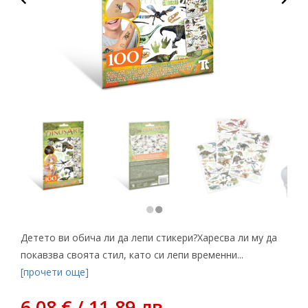
Детето ви обича ли да лепи стикери?Харесва ли му да
покавзва своята стил, като си лепи временни...
[прочети още]
6,08 € / 11.89 лв.