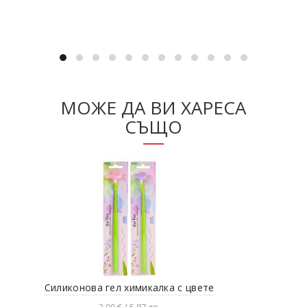
Добавяне в количката
МОЖЕ ДА ВИ ХАРЕСА
СЪЩО
Силиконова гел химикалка с цвете
Ком