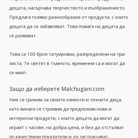
децата, насърчава творчеството и въображението.
Предлага голямо разнообразие от продукти, с които
децата да се забавляват. Това помага на децата да
се развиват.
Това са 100 броя татуировки, разпределени на три
листа. Те светят в тъмното, временни са и могат да
се мият.
Защо да изберете Malchugani.com
Ние се грижим за своите клиенти и техните деца,
като винаги се стремим да предложим нови и
интересни продукти, с които децата да могат да
играят с часове, на добра цена, и без да отстъпват
по качествени показатели и да застрашават