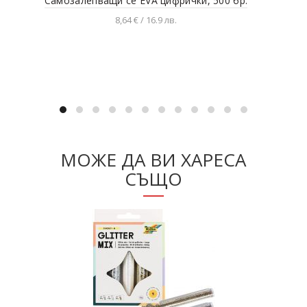
Самозалепващи се EVA цифрички, 500 бр.
Кап
8,64 € / 16.9 лв.
Добавяне в количката
МОЖЕ ДА ВИ ХАРЕСА
СЪЩО