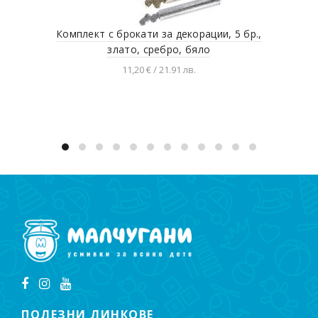
Комплект с брокати за декорации, 5 бр.,
Та
злато, сребро, бяло
11,20 € / 21.91 лв.
Добавяне в количката
ПОЛЕЗНИ ЛИНКОВЕ