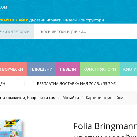
.COM
УВАЙ ОНЛАЙН:
Дървени играчки
,
Пъзели
,
Конструктори
чки категории
ТВОРЧЕСКИ
ПЛЮШЕНИ
ПЪЗЕЛИ
КОНСТРУКТОРИ
КУКЛИ
ДЕН
БЕЗПЛАТНА ДОСТАВКА НАД 70 ЛВ. / 35.79 €
ни комплекти, Направи си сам
Мозайки
Картини от мозайки
Folia Bringman