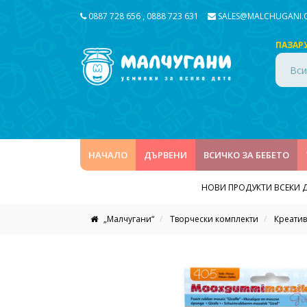
0887 728 656
,
0888 723 631
SALES@MALCHUGANI
ПАЗАР
Вси
НАЧАЛО
ДЪРВЕНИ
ВСИЧКО ЗА БЕБЕТО
НОВИ ПРОДУКТИ ВСЕКИ 
„Малчугани“
Творчески комплекти
Креатив