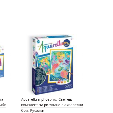
Химикалка 
за
Aquarellum phospho, Светещ
3,02 € / 5.91 
Риби
комплект за рисуване с акварелни
бои, Русалки
Добавяне