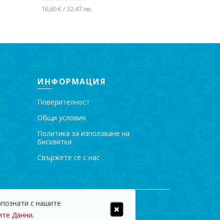
16,60 € / 32.47 лв.
Добавяне в количката
ИНФОРМАЦИЯ
Поверителност
Общи условия
Политика за използване на
бисквитки
Свържете се с нас
апознати с нашите
пазени.
ите Данни
.