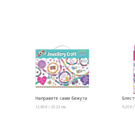
Добавяне в количката
Доба
Направете сами бижута
Блест
12,90 € / 25.23 лв.
9,20 € /
Добавяне в количката
Доба