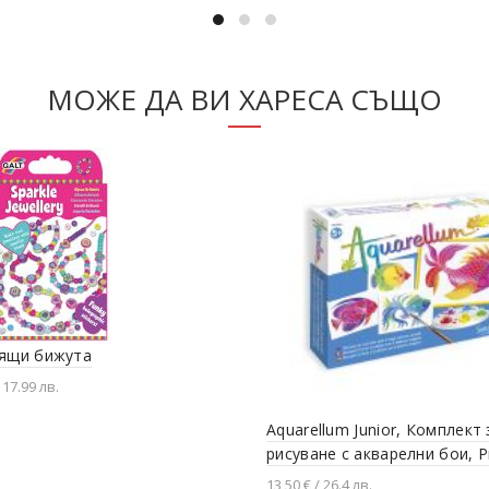
вяне в количката
Добавяне в количката
МОЖЕ ДА ВИ ХАРЕСА СЪЩО
ящи бижута
 17.99 лв.
вяне в количката
Aquarellum Junior, Комплект 
рисуване с акварелни бои, 
13,50 € / 26.4 лв.