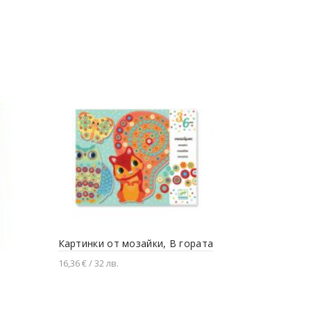
Картинки от мозайки, В гората
Мозайка п
16,36 € / 32 лв.
7,67 € / 15 лв
Добавяне в количката
Добавяне