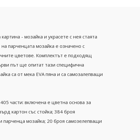
картина - мозайка и украсете с нея стаята
е на парченцата мозайка е означено с
ичните цветове. Комплектът е подходящ
първи път ще опитат тази специфична
айка са от мека EVA пяна и са самозалепващи
405 части: включена е цветна основа за
върд картон със стойка; 384 броя
и парченца мозайка; 20 броя самозелепващи