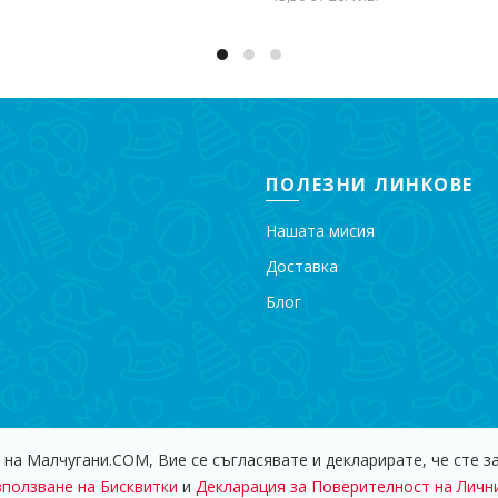
Добавяне в количката
ПОЛЕЗНИ ЛИНКОВЕ
Нашата мисия
Доставка
Блог
 на Малчугани.COM, Вие се съгласявате и декларирате, че сте з
 - 2018 Магазин за Детски Играчки "Малчугани". Всички права за
зползване на Бисквитки
и
Декларация за Поверителност на Личн