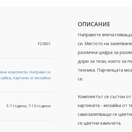
ОПИСАНИЕ
Направете впечатляваща 
си. Мястото на залепван
F23801
различна цифра за разл
дори за тези, които за 
техника. Парченцата моз
вни комплекти, Направи си
зайки
,
Картини от мозайки
се.
Комплектът се състои от 
картината - мозайка от т
5-7 години, 7-10 години
самозалепващи се цветн
се цветни камъчета.